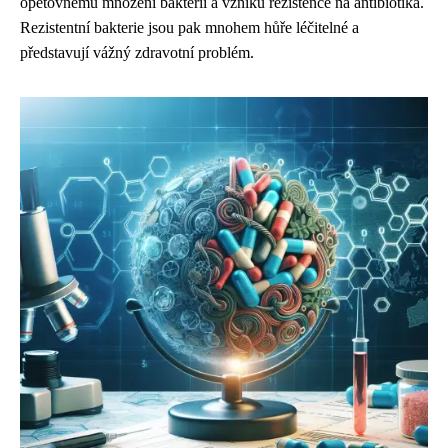
opětovnému množení bakterií a vzniku rezistence na antibiotika.
Rezistentní bakterie jsou pak mnohem hůře léčitelné a
představují vážný zdravotní problém.