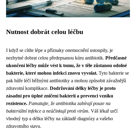
Nutnost dobrát celou léčbu
I když se cítíte lépe a příznaky onemocnění ustoupily, je
nezbytné dobrat celou předepsanou kúru antibiotik.
Předčasné
ukončení léčby může vést k tomu, že v těle zůstanou odolné
bakterie, které mohou infekci znovu vyvolat.
Tyto bakterie se
pak hůře léčí běžnými antibiotiky a mohou způsobit závažnější
zdravotní komplikace.
Dodržování délky léčby je proto
zásadní pro úplné zničení bakterií a prevenci vzniku
rezistence.
Pamatujte, že antibiotika zabírají pouze na
bakteriální infekce a neúčinkují proti virům.
Váš lékař určí
vhodný typ a délku léčby na základě diagnózy a vašeho
zdravotního stavu.