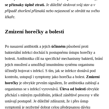
se příznaky úplně ztratí.
Je důležité sledovat svůj stav a v
případě zhoršení příznaků nebo nejasností se obrátit na svého
lékaře.
Zmizení horečky a bolesti
Po nasazení antibiotik a jejich
účinném
působení proti
bakteriální infekci dochází k postupnému ústupu horečky a
bolesti. Antibiotika cílí na specifické mechanismy bakterií, brání
jejich množení a umožňují imunitnímu systému organismu
účinněji bojovat s infekcí. S tím, jak se infekce dostává pod
kontrolu, ustupují i symptomy jako horečka a bolest.
Zmizení
horečky
je obvykle prvním signálem, že antibiotika zabírají a
organismus se s infekcí vyrovnává.
Úleva od bolesti
obvykle
přichází s mírným zpožděním, jelikož zánětlivé procesy v těle
ustávají postupně. Je důležité zdůraznit, že i přes ústup
symptomů je nezbytné dobrat celou předepsanou dávku