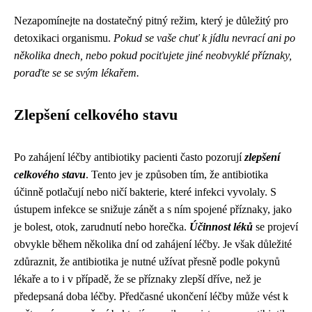
Nezapomínejte na dostatečný pitný režim, který je důležitý pro
detoxikaci organismu.
Pokud se vaše chuť k jídlu nevrací ani po
několika dnech, nebo pokud pociťujete jiné neobvyklé příznaky,
poraďte se se svým lékařem.
Zlepšení celkového stavu
Po zahájení léčby antibiotiky pacienti často pozorují
zlepšení
celkového stavu
. Tento jev je způsoben tím, že antibiotika
účinně potlačují nebo ničí bakterie, které infekci vyvolaly. S
ústupem infekce se snižuje zánět a s ním spojené příznaky, jako
je bolest, otok, zarudnutí nebo horečka.
Účinnost léků
se projeví
obvykle během několika dní od zahájení léčby. Je však důležité
zdůraznit, že antibiotika je nutné užívat přesně podle pokynů
lékaře a to i v případě, že se příznaky zlepší dříve, než je
předepsaná doba léčby. Předčasné ukončení léčby může vést k