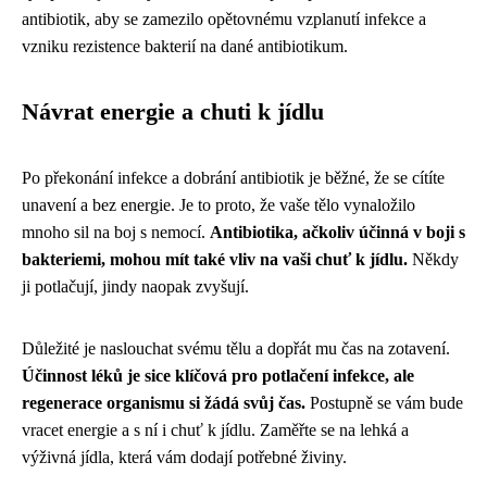
antibiotik, aby se zamezilo opětovnému vzplanutí infekce a
vzniku rezistence bakterií na dané antibiotikum.
Návrat energie a chuti k jídlu
Po překonání infekce a dobrání antibiotik je běžné, že se cítíte
unavení a bez energie. Je to proto, že vaše tělo vynaložilo
mnoho sil na boj s nemocí.
Antibiotika, ačkoliv účinná v boji s
bakteriemi, mohou mít také vliv na vaši chuť k jídlu.
Někdy
ji potlačují, jindy naopak zvyšují.
Důležité je naslouchat svému tělu a dopřát mu čas na zotavení.
Účinnost léků je sice klíčová pro potlačení infekce, ale
regenerace organismu si žádá svůj čas.
Postupně se vám bude
vracet energie a s ní i chuť k jídlu. Zaměřte se na lehká a
výživná jídla, která vám dodají potřebné živiny.