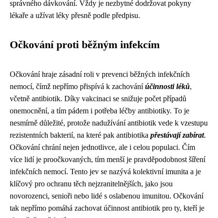
správného dávkování. Vždy je nezbytné dodržovat pokyny
lékaře a užívat léky přesně podle předpisu.
Očkování proti běžným infekcím
Očkování hraje zásadní roli v prevenci běžných infekčních
nemocí, čímž nepřímo přispívá k zachování
účinnosti léků
,
včetně antibiotik. Díky vakcinaci se snižuje počet případů
onemocnění, a tím pádem i potřeba léčby antibiotiky. To je
nesmírně důležité, protože nadužívání antibiotik vede k vzestupu
rezistentních bakterií, na které pak antibiotika
přestávají zabírat
.
Očkování chrání nejen jednotlivce, ale i celou populaci. Čím
více lidí je proočkovaných, tím menší je pravděpodobnost šíření
infekčních nemocí. Tento jev se nazývá kolektivní imunita a je
klíčový pro ochranu těch nejzranitelnějších, jako jsou
novorozenci, senioři nebo lidé s oslabenou imunitou. Očkování
tak nepřímo pomáhá zachovat účinnost antibiotik pro ty, kteří je