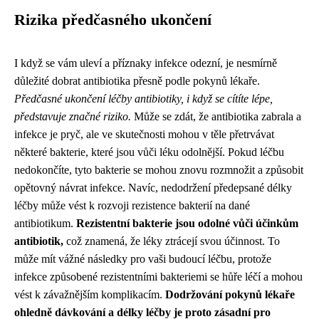
Rizika předčasného ukončení
I když se vám uleví a příznaky infekce odezní, je nesmírně
důležité dobrat antibiotika přesně podle pokynů lékaře.
Předčasné ukončení léčby antibiotiky, i když se cítíte lépe,
představuje značné riziko.
Může se zdát, že antibiotika zabrala a
infekce je pryč, ale ve skutečnosti mohou v těle přetrvávat
některé bakterie, které jsou vůči léku odolnější. Pokud léčbu
nedokončíte, tyto bakterie se mohou znovu rozmnožit a způsobit
opětovný návrat infekce. Navíc, nedodržení předepsané délky
léčby může vést k rozvoji rezistence bakterií na dané
antibiotikum.
Rezistentní bakterie jsou odolné vůči účinkům
antibiotik,
což znamená, že léky ztrácejí svou účinnost. To
může mít vážné následky pro vaši budoucí léčbu, protože
infekce způsobené rezistentními bakteriemi se hůře léčí a mohou
vést k závažnějším komplikacím.
Dodržování pokynů lékaře
ohledně dávkování a délky léčby je proto zásadní pro