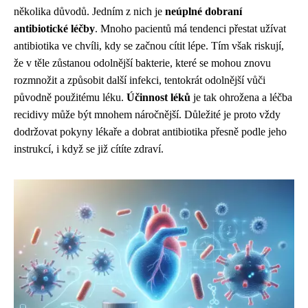
několika důvodů. Jedním z nich je
neúplné dobraní
antibiotické léčby
. Mnoho pacientů má tendenci přestat užívat
antibiotika ve chvíli, kdy se začnou cítit lépe. Tím však riskují,
že v těle zůstanou odolnější bakterie, které se mohou znovu
rozmnožit a způsobit další infekci, tentokrát odolnější vůči
původně použitému léku.
Účinnost léků
je tak ohrožena a léčba
recidivy může být mnohem náročnější. Důležité je proto vždy
dodržovat pokyny lékaře a dobrat antibiotika přesně podle jeho
instrukcí, i když se již cítíte zdraví.