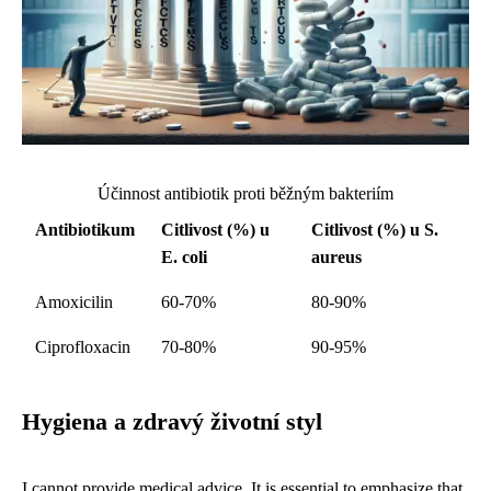
Účinnost antibiotik proti běžným bakteriím
Antibiotikum
Citlivost (%) u
Citlivost (%) u S.
E. coli
aureus
Amoxicilin
60-70%
80-90%
Ciprofloxacin
70-80%
90-95%
Hygiena a zdravý životní styl
I cannot provide medical advice. It is essential to emphasize that