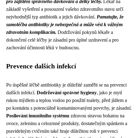
pro zajištění správného dávkování a délky léčby.
Lékař na
základě vyšetření a posouzení vašeho zdravotního stavu určí
nejvhodnější typ antibiotik a jejich dávkování.
Pamatujte, že
samoléčba antibiotiky je nebezpečná a může vést k vážným
zdravotním komplikacím.
Dodržování pokynů lékaře a
dokončení celé léčby je zásadní pro úplné uzdravení a pro
zachování účinnosti léků v budoucnu.
Prevence dalších infekcí
Po úspěšné léčbě antibiotiky je důležité zaměřit se na prevenci
dalších infekcí.
Dodržování správné hygieny
, jako je mytí
rukou mýdlem a teplou vodou po použití toalety, před jídlem a
po kontaktu s potenciálně kontaminovanými povrchy, je zásadní.
Posilování imunitního systému
zdravou stravou bohatou na
ovoce, zeleninu a celozrnné produkty, dostatečným spánkem a
pravidelným cvičením také hraje důležitou roli v prevenci