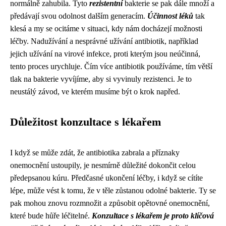
normálně zahubila. Tyto
rezistentní
bakterie se pak dále množí a
předávají svou odolnost dalším generacím.
Účinnost léků
tak
klesá a my se ocitáme v situaci, kdy nám docházejí možnosti
léčby. Nadužívání a nesprávné užívání antibiotik, například
jejich užívání na virové infekce, proti kterým jsou neúčinná,
tento proces urychluje. Čím více antibiotik používáme, tím větší
tlak na bakterie vyvíjíme, aby si vyvinuly rezistenci. Je to
neustálý závod, ve kterém musíme být o krok napřed.
Důležitost konzultace s lékařem
I když se může zdát, že antibiotika zabrala a příznaky
onemocnění ustoupily, je nesmírně důležité dokončit celou
předepsanou kúru. Předčasné ukončení léčby, i když se cítíte
lépe, může vést k tomu, že v těle zůstanou odolné bakterie. Ty se
pak mohou znovu rozmnožit a způsobit opětovné onemocnění,
které bude hůře léčitelné.
Konzultace s lékařem je proto klíčová