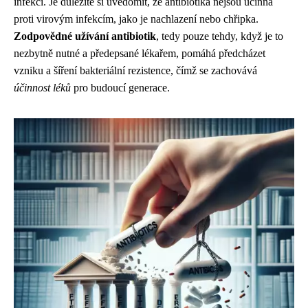
infekcí. Je důležité si uvědomit, že antibiotika nejsou účinná
proti virovým infekcím, jako je nachlazení nebo chřipka.
Zodpovědné užívání antibiotik
, tedy pouze tehdy, když je to
nezbytně nutné a předepsané lékařem, pomáhá předcházet
vzniku a šíření bakteriální rezistence, čímž se zachovává
účinnost léků
pro budoucí generace.