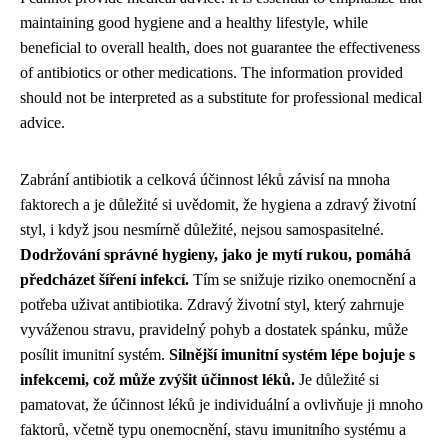
maintaining good hygiene and a healthy lifestyle, while
beneficial to overall health, does not guarantee the effectiveness
of antibiotics or other medications. The information provided
should not be interpreted as a substitute for professional medical
advice.
Zabrání antibiotik a celková účinnost léků závisí na mnoha
faktorech a je důležité si uvědomit, že hygiena a zdravý životní
styl, i když jsou nesmírně důležité, nejsou samospasitelné.
Dodržování správné hygieny, jako je mytí rukou, pomáhá
předcházet šíření infekcí.
Tím se snižuje riziko onemocnění a
potřeba uživat antibiotika. Zdravý životní styl, který zahrnuje
vyváženou stravu, pravidelný pohyb a dostatek spánku, může
posílit imunitní systém.
Silnější imunitní systém lépe bojuje s
infekcemi, což může zvýšit účinnost léků.
Je důležité si
pamatovat, že účinnost léků je individuální a ovlivňuje ji mnoho
faktorů, včetně typu onemocnění, stavu imunitního systému a