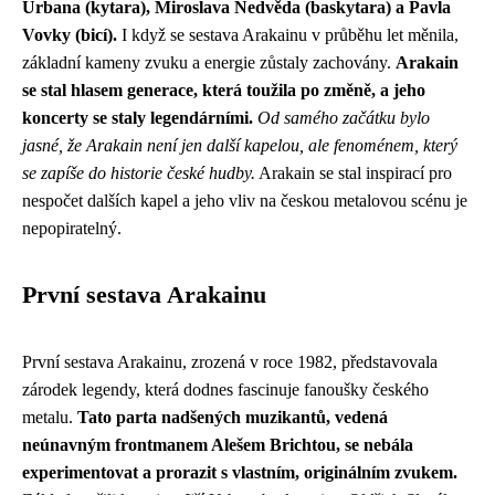
Urbana (kytara), Miroslava Nedvěda (baskytara) a Pavla
Vovky (bicí).
I když se sestava Arakainu v průběhu let měnila,
základní kameny zvuku a energie zůstaly zachovány.
Arakain
se stal hlasem generace, která toužila po změně, a jeho
koncerty se staly legendárními.
Od samého začátku bylo
jasné, že Arakain není jen další kapelou, ale fenoménem, který
se zapíše do historie české hudby.
Arakain se stal inspirací pro
nespočet dalších kapel a jeho vliv na českou metalovou scénu je
nepopiratelný.
První sestava Arakainu
První sestava Arakainu, zrozená v roce 1982, představovala
zárodek legendy, která dodnes fascinuje fanoušky českého
metalu.
Tato parta nadšených muzikantů, vedená
neúnavným frontmanem Alešem Brichtou, se nebála
experimentovat a prorazit s vlastním, originálním zvukem.