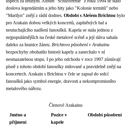
úspěch za druhým. Album "Schizofrenie" z roku 1994 se stalo
doslova legendárním a jeho hity jako "Kolonie termitů" nebo
"Marilyn" znějí z rádií dodnes.
Období s Alešem Brichtou
bylo
pro Arakain dobou velkých koncertů, zaplněných hal a
neutuchajícího nadšení fanoušků. Kapela se stala jednou z
nejpopulárnějších na české metalové scéně a její sláva sahala
daleko za hranice žánru.
Brichtovo působení v Arakainu
bezpochyby obohatilo historii kapely a zanechalo v ní
nesmazatelnou stopu. I po jeho odchodu v roce 1997 zůstávají
písně z tohoto období fanoušky milované a pravidelně znějí na
koncertech. Arakain s Brichtou v čele se zapsal do srdcí
fanoušků jako symbol energie, dravosti a nekompromisního
metalového nářezu.
Členové Arakainu
Jméno a
Pozice v
Období působení
příjmení
kapele