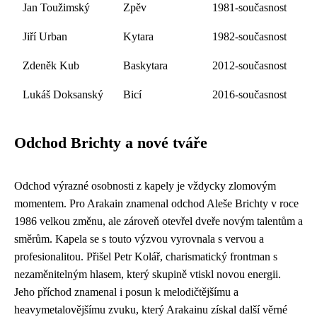
Jan Toužimský
Zpěv
1981-současnost
Jiří Urban
Kytara
1982-současnost
Zdeněk Kub
Baskytara
2012-současnost
Lukáš Doksanský
Bicí
2016-současnost
Odchod Brichty a nové tváře
Odchod výrazné osobnosti z kapely je vždycky zlomovým
momentem. Pro Arakain znamenal odchod Aleše Brichty v roce
1986 velkou změnu, ale zároveň otevřel dveře novým talentům a
směrům. Kapela se s touto výzvou vyrovnala s vervou a
profesionalitou. Přišel Petr Kolář, charismatický frontman s
nezaměnitelným hlasem, který skupině vtiskl novou energii.
Jeho příchod znamenal i posun k melodičtějšímu a
heavymetalovějšímu zvuku, který Arakainu získal další věrné