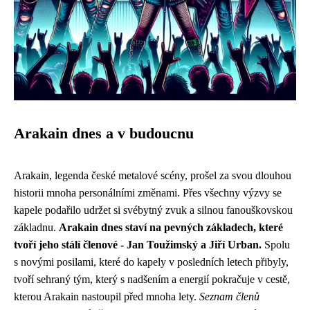
Arakain dnes a v budoucnu
Arakain, legenda české metalové scény, prošel za svou dlouhou
historii mnoha personálními změnami. Přes všechny výzvy se
kapele podařilo udržet si svébytný zvuk a silnou fanouškovskou
základnu.
Arakain dnes staví na pevných základech, které
tvoří jeho stálí členové - Jan Toužimský a Jiří Urban.
Spolu
s novými posilami, které do kapely v posledních letech přibyly,
tvoří sehraný tým, který s nadšením a energií pokračuje v cestě,
kterou Arakain nastoupil před mnoha lety.
Seznam členů