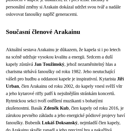
personální změny si Arakain dokázal udržet svou tvář a nadále
oslovovat fanoušky napříč generacemi.
Současní členové Arakainu
Aktuální sestava Arakainu je důkazem, že kapela si i po letech
na scéně udržuje vysokou kvalitu a energii. Srdcem a duší
kapely zůstává
Jan Toužimský
, jehož nezaměnitelný hlas a
charisma strhává fanoušky od roku 1982. Jeho neutuchající
vášeň pro hudbu a oddanost kapele je inspirativní. Kytarista
Jiří
Urban
, člen Arakainu od roku 2002, do kapely vnesl svěží vítr
a jeho kytarové riffy patří k nejsilnějším stránkám koncertů.
Rytmickou sekci tvoří ostřílení muzikanti s bohatými
zkušenostmi. Basák
Zdeněk Kub
, člen kapely od roku 2016, je
zárukou pevného základu a jeho energické pódiové projevy baví
fanoušky. Bubeník
Lukáš Doksanský
, nejmladší člen kapely,
do Arakainu skvěle zapadl a jeho precizní hra a nakažlivá