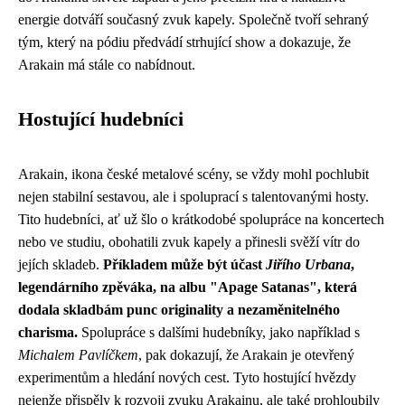
energie dotváří současný zvuk kapely. Společně tvoří sehraný
tým, který na pódiu předvádí strhující show a dokazuje, že
Arakain má stále co nabídnout.
Hostující hudebníci
Arakain, ikona české metalové scény, se vždy mohl pochlubit
nejen stabilní sestavou, ale i spoluprací s talentovanými hosty.
Tito hudebníci, ať už šlo o krátkodobé spolupráce na koncertech
nebo ve studiu, obohatili zvuk kapely a přinesli svěží vítr do
jejích skladeb.
Příkladem může být účast
Jiřího Urbana
,
legendárního zpěváka, na albu "Apage Satanas", která
dodala skladbám punc originality a nezaměnitelného
charisma.
Spolupráce s dalšími hudebníky, jako například s
Michalem Pavlíčkem
, pak dokazují, že Arakain je otevřený
experimentům a hledání nových cest. Tyto hostující hvězdy
nejenže přispěly k rozvoji zvuku Arakainu, ale také prohloubily