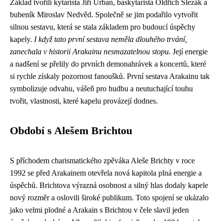
Základ tvořili kytarista Jiří Urban, baskytarista Oldřich Slezák a
bubeník Miroslav Nedvěd. Společně se jim podařilo vytvořit
silnou sestavu, která se stala základem pro budoucí úspěchy
kapely.
I když tato první sestava neměla dlouhého trvání,
zanechala v historii Arakainu nesmazatelnou stopu.
Její energie
a nadšení se přelily do prvních demonahrávek a koncertů, které
si rychle získaly pozornost fanoušků. První sestava Arakainu tak
symbolizuje odvahu, vášeň pro hudbu a neutuchající touhu
tvořit, vlastnosti, které kapelu provázejí dodnes.
Období s Alešem Brichtou
S příchodem charismatického zpěváka Aleše Brichty v roce
1992 se před Arakainem otevřela nová kapitola plná energie a
úspěchů. Brichtova výrazná osobnost a silný hlas dodaly kapele
nový rozměr a oslovili široké publikum. Toto spojení se ukázalo
jako velmi plodné a Arakain s Brichtou v čele slavil jeden