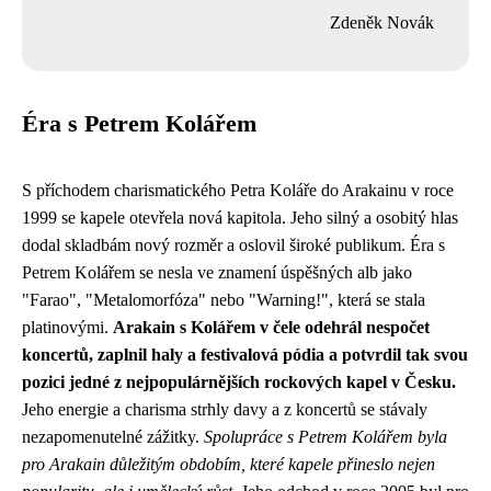
Zdeněk Novák
Éra s Petrem Kolářem
S příchodem charismatického Petra Koláře do Arakainu v roce
1999 se kapele otevřela nová kapitola. Jeho silný a osobitý hlas
dodal skladbám nový rozměr a oslovil široké publikum. Éra s
Petrem Kolářem se nesla ve znamení úspěšných alb jako
"Farao", "Metalomorfóza" nebo "Warning!", která se stala
platinovými.
Arakain s Kolářem v čele odehrál nespočet
koncertů, zaplnil haly a festivalová pódia a potvrdil tak svou
pozici jedné z nejpopulárnějších rockových kapel v Česku.
Jeho energie a charisma strhly davy a z koncertů se stávaly
nezapomenutelné zážitky.
Spolupráce s Petrem Kolářem byla
pro Arakain důležitým obdobím, které kapele přineslo nejen