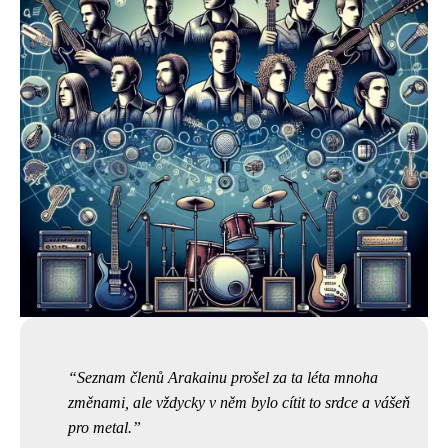
Seznam členů Arakainu prošel za ta léta mnoha
změnami, ale vždycky v něm bylo cítit to srdce a vášeň
pro metal.