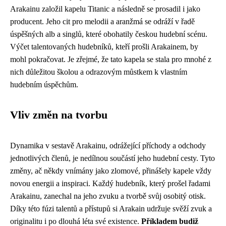
Arakainu založil kapelu Titanic a následně se prosadil i jako
producent. Jeho cit pro melodii a aranžmá se odráží v řadě
úspěšných alb a singlů, které obohatily českou hudební scénu.
Výčet talentovaných hudebníků, kteří prošli Arakainem, by
mohl pokračovat. Je zřejmé, že tato kapela se stala pro mnohé z
nich důležitou školou a odrazovým můstkem k vlastním
hudebním úspěchům.
Vliv změn na tvorbu
Dynamika v sestavě Arakainu, odrážející příchody a odchody
jednotlivých členů, je nedílnou součástí jeho hudební cesty. Tyto
změny, ač někdy vnímány jako zlomové, přinášely kapele vždy
novou energii a inspiraci. Každý hudebník, který prošel řadami
Arakainu, zanechal na jeho zvuku a tvorbě svůj osobitý otisk.
Díky této fúzi talentů a přístupů si Arakain udržuje svěží zvuk a
originalitu i po dlouhá léta své existence.
Příkladem budiž