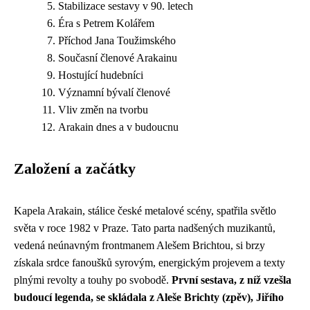
Stabilizace sestavy v 90. letech
Éra s Petrem Kolářem
Příchod Jana Toužimského
Současní členové Arakainu
Hostující hudebníci
Významní bývalí členové
Vliv změn na tvorbu
Arakain dnes a v budoucnu
Založení a začátky
Kapela Arakain, stálice české metalové scény, spatřila světlo
světa v roce 1982 v Praze. Tato parta nadšených muzikantů,
vedená neúnavným frontmanem Alešem Brichtou, si brzy
získala srdce fanoušků syrovým, energickým projevem a texty
plnými revolty a touhy po svobodě.
První sestava, z níž vzešla
budoucí legenda, se skládala z Aleše Brichty (zpěv), Jiřího