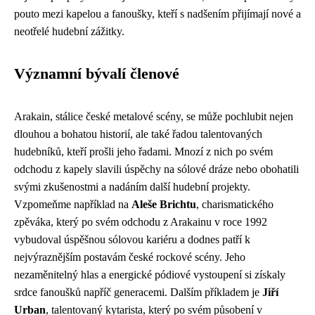
pouto mezi kapelou a fanoušky, kteří s nadšením přijímají nové a
neotřelé hudební zážitky.
Významní bývalí členové
Arakain, stálice české metalové scény, se může pochlubit nejen
dlouhou a bohatou historií, ale také řadou talentovaných
hudebníků, kteří prošli jeho řadami. Mnozí z nich po svém
odchodu z kapely slavili úspěchy na sólové dráze nebo obohatili
svými zkušenostmi a nadáním další hudební projekty.
Vzpomeňme například na
Aleše Brichtu
, charismatického
zpěváka, který po svém odchodu z Arakainu v roce 1992
vybudoval úspěšnou sólovou kariéru a dodnes patří k
nejvýraznějším postavám české rockové scény. Jeho
nezaměnitelný hlas a energické pódiové vystoupení si získaly
srdce fanoušků napříč generacemi. Dalším příkladem je
Jiří
Urban
, talentovaný kytarista, který po svém působení v