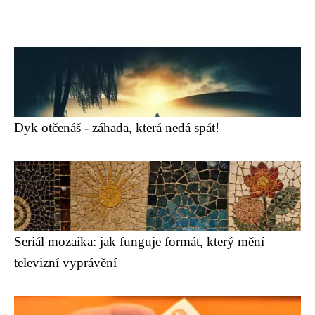
Dyk otčenáš - záhada, která nedá spát!
Seriál mozaika: jak funguje formát, který mění
televizní vyprávění