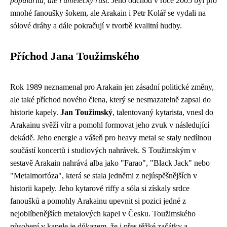
popularitu, ale i umělecký růst.
Jeho odchod v roce 2005 byl pro
mnohé fanoušky šokem, ale Arakain i Petr Kolář se vydali na
sólové dráhy a dále pokračují v tvorbě kvalitní hudby.
Příchod Jana Toužimského
Rok 1989 neznamenal pro Arakain jen zásadní politické změny,
ale také příchod nového člena, který se nesmazatelně zapsal do
historie kapely.
Jan Toužimský
, talentovaný kytarista, vnesl do
Arakainu svěží vítr a pomohl formovat jeho zvuk v následující
dekádě. Jeho energie a vášeň pro heavy metal se staly nedílnou
součástí koncertů i studiových nahrávek. S Toužimským v
sestavě Arakain nahrává alba jako "Farao", "Black Jack" nebo
"Metalmorfóza", která se stala jedněmi z nejúspěšnějších v
historii kapely. Jeho kytarové riffy a sóla si získaly srdce
fanoušků a pomohly Arakainu upevnit si pozici jedné z
nejoblíbenějších metalových kapel v Česku. Toužimského
působení v kapele je důkazem, že i přes těžké začátky a