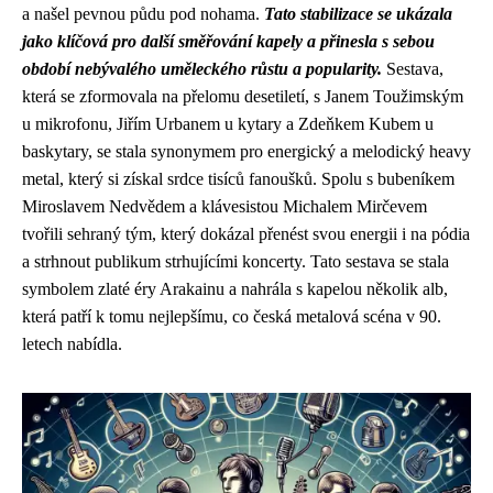
a našel pevnou půdu pod nohama.
Tato stabilizace se ukázala
jako klíčová pro další směřování kapely a přinesla s sebou
období nebývalého uměleckého růstu a popularity.
Sestava,
která se zformovala na přelomu desetiletí, s Janem Toužimským
u mikrofonu, Jiřím Urbanem u kytary a Zdeňkem Kubem u
baskytary, se stala synonymem pro energický a melodický heavy
metal, který si získal srdce tisíců fanoušků. Spolu s bubeníkem
Miroslavem Nedvědem a klávesistou Michalem Mirčevem
tvořili sehraný tým, který dokázal přenést svou energii i na pódia
a strhnout publikum strhujícími koncerty. Tato sestava se stala
symbolem zlaté éry Arakainu a nahrála s kapelou několik alb,
která patří k tomu nejlepšímu, co česká metalová scéna v 90.
letech nabídla.