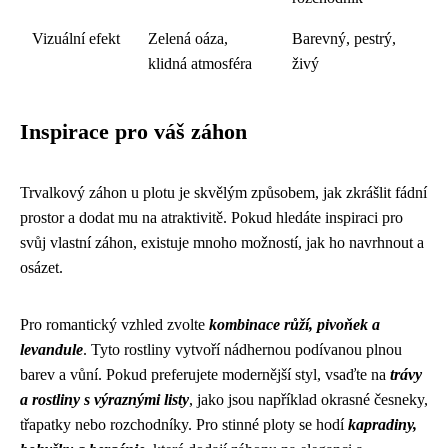
Vizuální efekt
Zelená oáza,
Barevný, pestrý,
klidná atmosféra
živý
Inspirace pro váš záhon
Trvalkový záhon u plotu je skvělým způsobem, jak zkrášlit fádní
prostor a dodat mu na atraktivitě. Pokud hledáte inspiraci pro
svůj vlastní záhon, existuje mnoho možností, jak ho navrhnout a
osázet.
Pro romantický vzhled zvolte
kombinace růží, pivoňek a
levandule
. Tyto rostliny vytvoří nádhernou podívanou plnou
barev a vůní. Pokud preferujete modernější styl, vsaďte na
trávy
a rostliny s výraznými listy
, jako jsou například okrasné česneky,
třapatky nebo rozchodníky. Pro stinné ploty se hodí
kapradiny,