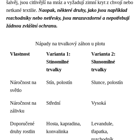
šalvěj, jsou citlivější na mráz a vyžadují zimní kryt z chvojí nebo
netkané textilie.
Naopak, některé druhy, jako jsou například
rozchodníky nebo netřesky, jsou mrazuvzdorné a nepotřebují
žádnou zvláštní ochranu.
Nápady na trvalkový záhon u plotu
Vlastnost
Varianta 1:
Varianta 2:
Stínomilné
Slunomilné
trvalky
trvalky
Náročnost na
Stín, polostín
Slunce, polostín
světlo
Náročnost na
Střední
Vysoká
zálivku
Doporučené
Hosta, kapradina,
Levandule,
druhy rostlin
konvalinka
třapatka,
rozchodník