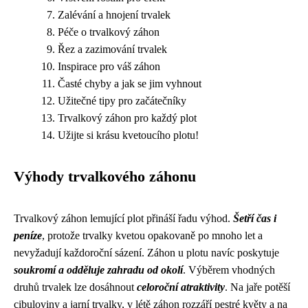
Zalévání a hnojení trvalek
Péče o trvalkový záhon
Řez a zazimování trvalek
Inspirace pro váš záhon
Časté chyby a jak se jim vyhnout
Užitečné tipy pro začátečníky
Trvalkový záhon pro každý plot
Užijte si krásu kvetoucího plotu!
Výhody trvalkového záhonu
Trvalkový záhon lemující plot přináší řadu výhod.
Šetří čas i
peníze
, protože trvalky kvetou opakovaně po mnoho let a
nevyžadují každoroční sázení. Záhon u plotu navíc poskytuje
soukromí a odděluje zahradu od okolí
. Výběrem vhodných
druhů trvalek lze dosáhnout
celoroční atraktivity
. Na jaře potěší
cibuloviny a jarní trvalky, v létě záhon rozzáří pestré květy a na