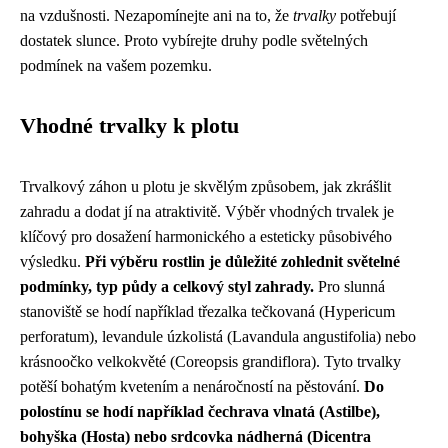
na vzdušnosti. Nezapomínejte ani na to, že
trvalky
potřebují
dostatek slunce. Proto vybírejte druhy podle světelných
podmínek na vašem pozemku.
Vhodné trvalky k plotu
Trvalkový záhon u plotu je skvělým způsobem, jak zkrášlit
zahradu a dodat jí na atraktivitě. Výběr vhodných trvalek je
klíčový pro dosažení harmonického a esteticky působivého
výsledku.
Při výběru rostlin je důležité zohlednit světelné
podmínky, typ půdy a celkový styl zahrady.
Pro slunná
stanoviště se hodí například třezalka tečkovaná (Hypericum
perforatum), levandule úzkolistá (Lavandula angustifolia) nebo
krásnoočko velkokvěté (Coreopsis grandiflora). Tyto trvalky
potěší bohatým kvetením a nenáročností na pěstování.
Do
polostínu se hodí například čechrava vlnatá (Astilbe),
bohyška (Hosta) nebo srdcovka nádherná (Dicentra