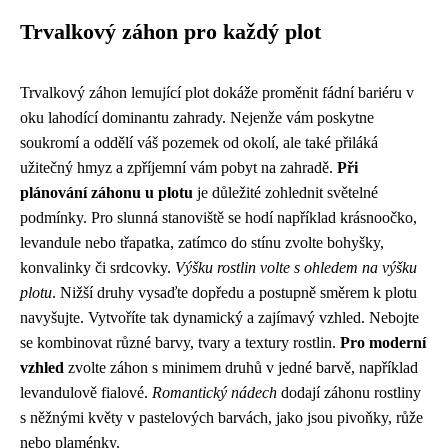
Trvalkový záhon pro každý plot
Trvalkový záhon lemující plot dokáže proměnit fádní bariéru v
oku lahodící dominantu zahrady. Nejenže vám poskytne
soukromí a oddělí váš pozemek od okolí, ale také přiláká
užitečný hmyz a zpříjemní vám pobyt na zahradě.
Při
plánování záhonu u plotu
je důležité zohlednit světelné
podmínky. Pro slunná stanoviště se hodí například krásnoočko,
levandule nebo třapatka, zatímco do stínu zvolte bohyšky,
konvalinky či srdcovky.
Výšku rostlin volte s ohledem na výšku
plotu
. Nižší druhy vysaďte dopředu a postupně směrem k plotu
navyšujte. Vytvoříte tak dynamický a zajímavý vzhled. Nebojte
se kombinovat různé barvy, tvary a textury rostlin.
Pro moderní
vzhled
zvolte záhon s minimem druhů v jedné barvě, například
levandulově fialové.
Romantický nádech
dodají záhonu rostliny
s něžnými květy v pastelových barvách, jako jsou pivoňky, růže
nebo plaménky.