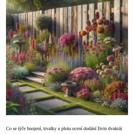
Co se týče hnojení, trvalky u plotu ocení dodání živin dvakrát