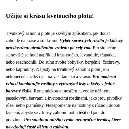
Užijte si krásu kvetoucího plotu!
Trvalkový záhon u plotu je skvělým způsobem, jak dodat
zahradě na kráse a soukromí.
Výběr správných rostlin je klíčový
pro dosažení atraktivního vzhledu po celý rok.
Pro slunečné
stanoviště se hodí například krásnoočko, levandule, třapatka,
nebo rozchodník. Do stínu zvolte bohyšky, bergénie, čechravy,
nebo kapradiny. Nápady na trvalkový záhon u plotu jsou
nekonečné a záleží jen na vaší fantazii a vkusu.
Pro moderní
vzhled kombinujte rostliny s výraznými listy a květy v jedné
barevné škále.
Romantickou atmosféru navodíte něžnými
pastelovými barvami a kvetoucími rostlinami, jako jsou pivoňky,
růže, nebo plaménky. Nezapomeňte na rostliny s různou dobou
kvetení, abyste se z krásy záhonu mohli těšit od jara do
podzimu.
Pro snadnou údržbu zvolte nenáročné trvalky, které
nevyžadují časté dělení a zalévání.