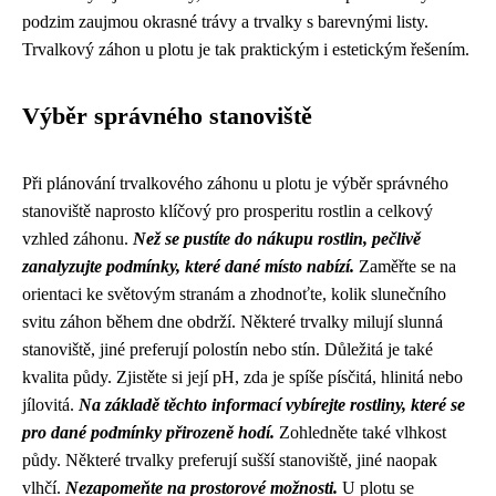
podzim zaujmou okrasné trávy a trvalky s barevnými listy.
Trvalkový záhon u plotu je tak praktickým i estetickým řešením.
Výběr správného stanoviště
Při plánování trvalkového záhonu u plotu je výběr správného
stanoviště naprosto klíčový pro prosperitu rostlin a celkový
vzhled záhonu.
Než se pustíte do nákupu rostlin, pečlivě
zanalyzujte podmínky, které dané místo nabízí.
Zaměřte se na
orientaci ke světovým stranám a zhodnoťte, kolik slunečního
svitu záhon během dne obdrží. Některé trvalky milují slunná
stanoviště, jiné preferují polostín nebo stín. Důležitá je také
kvalita půdy. Zjistěte si její pH, zda je spíše písčitá, hlinitá nebo
jílovitá.
Na základě těchto informací vybírejte rostliny, které se
pro dané podmínky přirozeně hodí.
Zohledněte také vlhkost
půdy. Některé trvalky preferují sušší stanoviště, jiné naopak
vlhčí.
Nezapomeňte na prostorové možnosti.
U plotu se