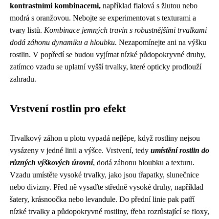
kontrastními kombinacemi,
například fialová s žlutou nebo
modrá s oranžovou. Nebojte se experimentovat s texturami a
tvary listů.
Kombinace jemných travin s robustnějšími trvalkami
dodá záhonu dynamiku a hloubku.
Nezapomínejte ani na výšku
rostlin. V popředí se budou vyjímat nízké půdopokryvné druhy,
zatímco vzadu se uplatní vyšší trvalky, které opticky prodlouží
zahradu.
Vrstvení rostlin pro efekt
Trvalkový záhon u plotu vypadá nejlépe, když rostliny nejsou
vysázeny v jedné linii a výšce. Vrstvení, tedy
umístění rostlin do
různých výškových úrovní
, dodá záhonu hloubku a texturu.
Vzadu umístěte vysoké trvalky, jako jsou třapatky, slunečnice
nebo divizny. Před ně vysaďte středně vysoké druhy, například
šatery, krásnoočka nebo levandule. Do přední linie pak patří
nízké trvalky a půdopokryvné rostliny, třeba rozrůstající se floxy,