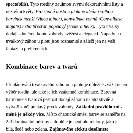
spectabilis).
Tyto rostliny zaujmou svými dekorativními listy a
něžnými květy.
Pro stinná místa u plotu je ideální volbou
barvínek menší (Vinca minor), konvalinka vonná (Convallaria
majalis) nebo břečťan popelavý (Hedera helix).
Tyto trvalky
dodají stinnému koutu zahrady svěžest a eleganci. Nápady na
trvalkový záhon u plotu jsou rozmanité a záleží jen na vaší
fantazii a preferencích.
Kombinace barev a tvarů
Při plánování trvalkového záhonu u plotu je důležité zvážit nejen
výběr rostlin, ale také jejich vzájemné kombinace. Barevná
harmonie a tvarová pestrost dodají záhonu na atraktivitě a
vytvoří z něj poutavý prvek zahrady.
Základní pravidlo zní -
méně je někdy více.
Místo chaotické směsi barev se zaměřte na
2-3 dominantní odstíny a doplňte je neutrálními tóny, jako je
bílá, šedá nebo zelená.
Zajímavého efektu dosáhnete