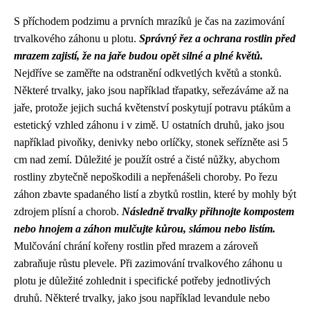
S příchodem podzimu a prvních mrazíků je čas na zazimování
trvalkového záhonu u plotu.
Správný řez a ochrana rostlin před
mrazem zajistí, že na jaře budou opět silné a plné květů.
Nejdříve se zaměřte na odstranění odkvetlých květů a stonků.
Některé trvalky, jako jsou například třapatky, seřezáváme až na
jaře, protože jejich suchá květenství poskytují potravu ptákům a
estetický vzhled záhonu i v zimě. U ostatních druhů, jako jsou
například pivoňky, denivky nebo orlíčky, stonek seřízněte asi 5
cm nad zemí. Důležité je použít ostré a čisté nůžky, abychom
rostliny zbytečně nepoškodili a nepřenášeli choroby. Po řezu
záhon zbavte spadaného listí a zbytků rostlin, které by mohly být
zdrojem plísní a chorob.
Následně trvalky přihnojte kompostem
nebo hnojem a záhon mulčujte kůrou, slámou nebo listím.
Mulčování chrání kořeny rostlin před mrazem a zároveň
zabraňuje růstu plevele. Při zazimování trvalkového záhonu u
plotu je důležité zohlednit i specifické potřeby jednotlivých
druhů. Některé trvalky, jako jsou například levandule nebo