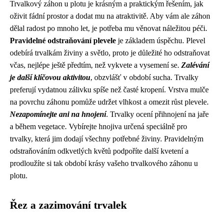
Trvalkový záhon u plotu je krásným a praktickým řešením, jak
oživit fádní prostor a dodat mu na atraktivitě. Aby vám ale záhon
dělal radost po mnoho let, je potřeba mu věnovat náležitou péči.
Pravidelné odstraňování plevele
je základem úspěchu. Plevel
odebírá trvalkám živiny a světlo, proto je důležité ho odstraňovat
včas, nejlépe ještě předtím, než vykvete a vysemení se.
Zalévání
je další klíčovou aktivitou
, obzvlášť v období sucha. Trvalky
preferují vydatnou zálivku spíše než časté kropení. Vrstva mulče
na povrchu záhonu pomůže udržet vlhkost a omezit růst plevele.
Nezapomínejte ani na hnojení
. Trvalky ocení přihnojení na jaře
a během vegetace. Vybírejte hnojiva určená speciálně pro
trvalky, která jim dodají všechny potřebné živiny. Pravidelným
odstraňováním odkvetlých květů podpoříte další kvetení a
prodloužíte si tak období krásy vašeho trvalkového záhonu u
plotu.
Řez a zazimování trvalek