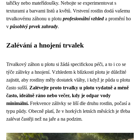
tařičky nebo mateřídoušky. Nebojte se experimentovat s
texturami a barvami listů a květů. Vrstvení rostlin dodá vašemu
trvalkovému záhonu u plotu
profesionální vzhled
a promění ho
v
působivý prvek zahrady
.
Zalévání a hnojení trvalek
Trvalkový záhon u plotu si žádá specifickou péči, a to i co se
týče zálivky a hnojení. Vzhledem k blízkosti plotu je důležité
zajistit, aby rostliny měly dostatek vláhy, i když je půda u plotu
často sušší.
Zalévejte proto trvalky u plotu vydatně a méně
často, ideálně ráno nebo večer, kdy je odpar vody
minimální.
Frekvence zálivky se liší dle druhu rostlin, počasí a
typu půdy. Obecně platí, že v horkých letních měsících je třeba
zalévat častěji než na jaře a na podzim.