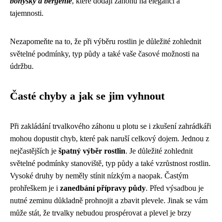
bohyšky a bergénie
, které dodají záhonu na eleganci a
tajemnosti.
Nezapomeňte na to, že při výběru rostlin je důležité zohlednit
světelné podmínky, typ půdy a také vaše časové možnosti na
údržbu.
Časté chyby a jak se jim vyhnout
Při zakládání trvalkového záhonu u plotu se i zkušení zahrádkáři
mohou dopustit chyb, které pak naruší celkový dojem. Jednou z
nejčastějších je
špatný výběr rostlin
. Je důležité zohlednit
světelné podmínky stanoviště, typ půdy a také vzrůstnost rostlin.
Vysoké druhy by neměly stínit nízkým a naopak. Častým
prohřeškem je i
zanedbání přípravy půdy
. Před výsadbou je
nutné zeminu důkladně prohnojit a zbavit plevele. Jinak se vám
může stát, že trvalky nebudou prospérovat a plevel je brzy