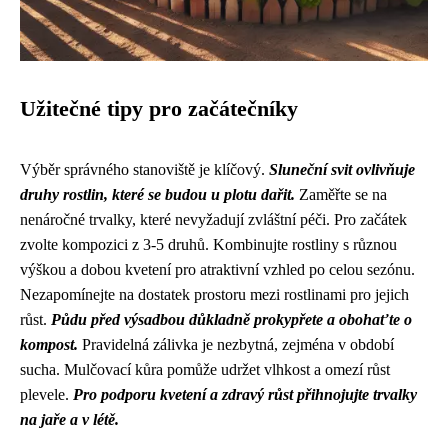
Užitečné tipy pro začátečníky
Výběr správného stanoviště je klíčový.
Sluneční svit ovlivňuje
druhy rostlin, které se budou u plotu dařit.
Zaměřte se na
nenáročné trvalky, které nevyžadují zvláštní péči. Pro začátek
zvolte kompozici z 3-5 druhů. Kombinujte rostliny s různou
výškou a dobou kvetení pro atraktivní vzhled po celou sezónu.
Nezapomínejte na dostatek prostoru mezi rostlinami pro jejich
růst.
Půdu před výsadbou důkladně prokypřete a obohaťte o
kompost.
Pravidelná zálivka je nezbytná, zejména v období
sucha. Mulčovací kůra pomůže udržet vlhkost a omezí růst
plevele.
Pro podporu kvetení a zdravý růst přihnojujte trvalky
na jaře a v létě.