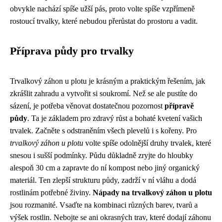
obvykle nachází spíše užší pás, proto volte spíše vzpřímeně
rostoucí trvalky, které nebudou přerůstat do prostoru a vadit.
Příprava půdy pro trvalky
Trvalkový záhon u plotu je krásným a praktickým řešením, jak
zkrášlit zahradu a vytvořit si soukromí. Než se ale pustíte do
sázení, je potřeba věnovat dostatečnou pozornost
přípravě
půdy
. Ta je základem pro zdravý růst a bohaté kvetení vašich
trvalek. Začněte s odstraněním všech plevelů i s kořeny. Pro
trvalkový záhon u plotu
volte spíše odolnější druhy trvalek, které
snesou i sušší podmínky. Půdu důkladně zryjte do hloubky
alespoň 30 cm a zapravte do ní kompost nebo jiný organický
materiál. Ten zlepší strukturu půdy, zadrží v ní vláhu a dodá
rostlinám potřebné živiny.
Nápady na trvalkový záhon u plotu
jsou rozmanité. Vsaďte na kombinaci různých barev, tvarů a
výšek rostlin. Nebojte se ani okrasných trav, které dodají záhonu