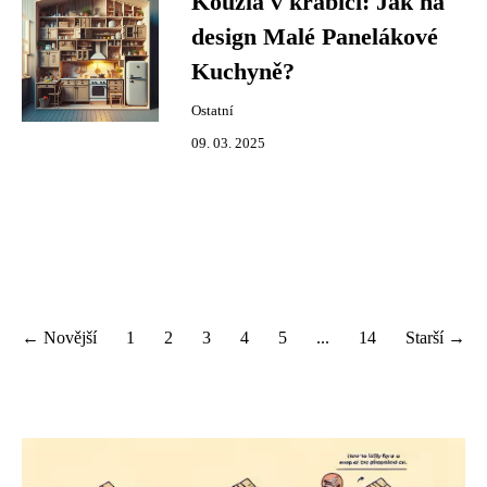
Kouzla v krabici: Jak na
design Malé Panelákové
Kuchyně?
Ostatní
09. 03. 2025
← Novější
1
2
3
4
5
...
14
Starší →