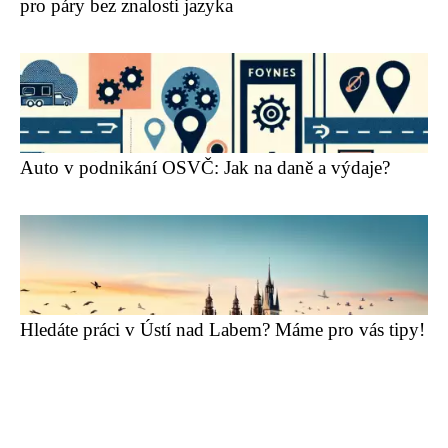
pro páry bez znalosti jazyka
Auto v podnikání OSVČ: Jak na daně a výdaje?
Hledáte práci v Ústí nad Labem? Máme pro vás tipy!