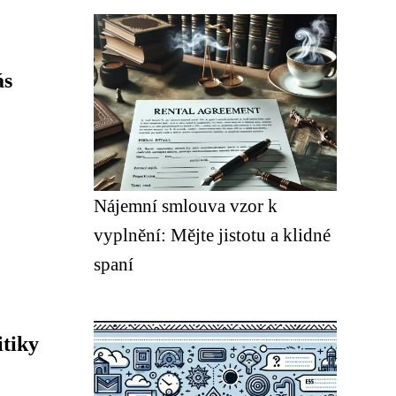
ás
Nájemní smlouva vzor k
vyplnění: Mějte jistotu a klidné
spaní
itiky