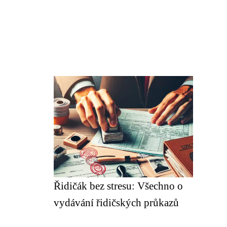
Řidičák bez stresu: Všechno o
vydávání řidičských průkazů