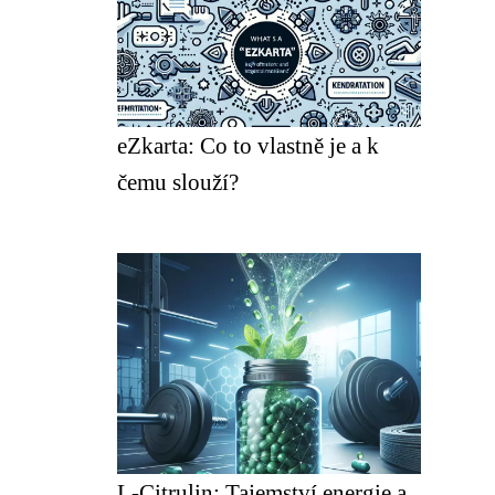
eZkarta: Co to vlastně je a k
čemu slouží?
L-Citrulin: Tajemství energie a