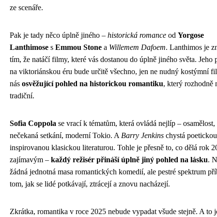
ze scenáře.
Pak je tady něco úplně jiného –
historická romance
od
Yorgose
Lanthimose
s
Emmou Stone
a
Willemem Dafoem
. Lanthimos je 
tím, že natáčí filmy, které vás dostanou do úplně jiného světa. Jeho
na viktoriánskou éru bude určitě všechno, jen ne nudný kostýmní f
nás
osvěžující pohled na historickou romantiku
, který rozhodně
tradiční.
Sofia Coppola
se vrací k tématům, která ovládá nejlíp – osamělost,
nečekaná setkání, moderní Tokio. A
Barry Jenkins
chystá poetickou
inspirovanou klasickou literaturou. Tohle je přesně to, co dělá rok 2
zajímavým –
každý režisér přináší úplně jiný pohled na lásku
. N
žádná jednotná masa romantických komedií, ale pestré spektrum př
tom, jak se lidé potkávají, ztrácejí a znovu nacházejí.
Zkrátka, romantika v roce 2025 nebude vypadat všude stejně. A to j