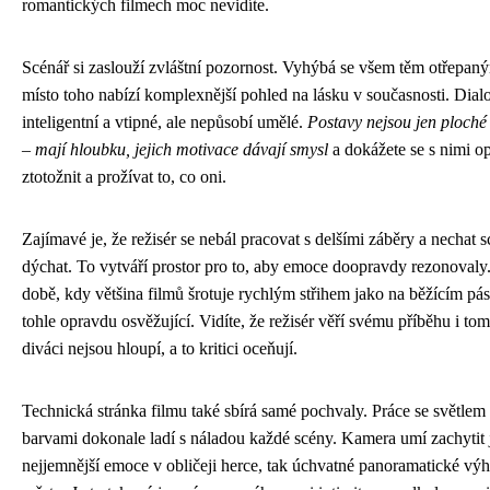
romantických filmech moc nevidíte.
Scénář si zaslouží zvláštní pozornost. Vyhýbá se všem těm otřepaný
místo toho nabízí komplexnější pohled na lásku v současnosti. Dial
inteligentní a vtipné, ale nepůsobí umělé.
Postavy nejsou jen ploché
– mají hloubku, jejich motivace dávají smysl
a dokážete se s nimi o
ztotožnit a prožívat to, co oni.
Zajímavé je, že režisér se nebál pracovat s delšími záběry a nechat 
dýchat. To vytváří prostor pro to, aby emoce doopravdy rezonovaly
době, kdy většina filmů šrotuje rychlým střihem jako na běžícím pás
tohle opravdu osvěžující. Vidíte, že režisér věří svému příběhu i tom
diváci nejsou hloupí, a to kritici oceňují.
Technická stránka filmu také sbírá samé pochvaly. Práce se světlem
barvami dokonale ladí s náladou každé scény. Kamera umí zachytit 
nejjemnější emoce v obličeji herce, tak úchvatné panoramatické vý