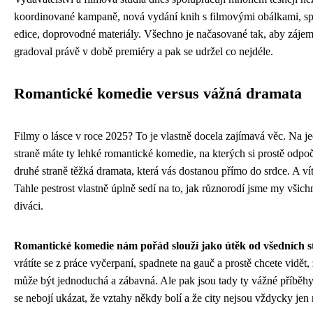
koordinované kampaně, nová vydání knih s filmovými obálkami, sp
edice, doprovodné materiály. Všechno je načasované tak, aby zájem
gradoval právě v době premiéry a pak se udržel co nejdéle.
Romantické komedie versus vážná dramata
Filmy o lásce v roce 2025? To je vlastně docela zajímavá věc. Na j
straně máte ty lehké romantické komedie, na kterých si prostě odpoč
druhé straně těžká dramata, která vás dostanou přímo do srdce. A ví
Tahle pestrost vlastně úplně sedí na to, jak různorodí jsme my všich
diváci.
Romantické komedie nám pořád slouží jako útěk od všedních st
vrátíte se z práce vyčerpaní, spadnete na gauč a prostě chcete vidět,
může být jednoduchá a zábavná. Ale pak jsou tady ty vážné příběhy
se nebojí ukázat, že vztahy někdy bolí a že city nejsou vždycky jen