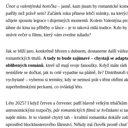
Únor a valentýnská horečka
– jasně, kam jinam by romantické kom
patřily než právě sem? Začátek roku přinese lehčí snímky, na kterýc
užijete spoustu legrace i dojemných momentů. Kolem Valentýna pros
táhne do kina na příběhy o lásce – je to taková milá tradice. Kdo by
strávit večer u filmu, který vám zvedne náladu?
Jak se blíží jaro, konkrétně březen s dubnem, dostaneme další várku
romantických titulů.
A tady to bude zajímavé – chystají se adapt
oblíbených románů
, které už mají svoje fanoušky. Když máte rádi
nemůžete se dočkat, jak to celé vypadne na plátně, že? Distributoři 
vychytané – vyberou si termíny, kdy se nemusí prát s těmi obřími a
superhrdinskými peckami, co ovládají léto.
Léto 2025? I když červen a červenec patří hlavně velkým trháčkům
astronomickými rozpočty,
pár romantických filmů se hvězdami
si ta
najde místo. Je to vlastně chytrý tah – kvalitní romantika dokáže za
uprostřed blockbusterového šílenství. Někdy má člověk prostě chuť