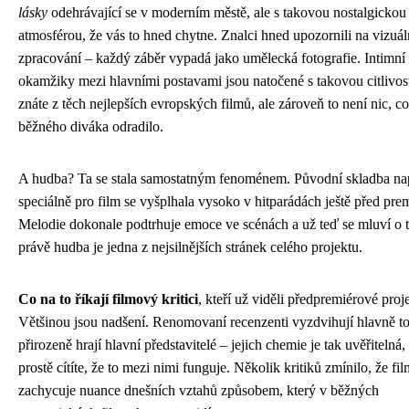
lásky
odehrávající se v moderním městě, ale s takovou nostalgickou
atmosférou, že vás to hned chytne. Znalci hned upozornili na vizuál
zpracování – každý záběr vypadá jako umělecká fotografie. Intimní
okamžiky mezi hlavními postavami jsou natočené s takovou citlivost
znáte z těch nejlepších evropských filmů, ale zároveň to není nic, c
běžného diváka odradilo.
A hudba? Ta se stala samostatným fenoménem. Původní skladba na
speciálně pro film se vyšplhala vysoko v hitparádách ještě před pre
Melodie dokonale podtrhuje emoce ve scénách a už teď se mluví o 
právě hudba je jedna z nejsilnějších stránek celého projektu.
Co na to říkají filmový kritici
, kteří už viděli předpremiérové proj
Většinou jsou nadšení. Renomovaní recenzenti vyzdvihují hlavně to
přirozeně hrají hlavní představitelé – jejich chemie je tak uvěřitelná,
prostě cítíte, že to mezi nimi funguje. Několik kritiků zmínilo, že fil
zachycuje nuance dnešních vztahů způsobem, který v běžných