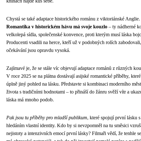
knihách najde kus sebe.
Chystá se také adaptace historického románu z viktoriánské Anglie.
Romantika v historickém hávu má svoje kouzlo
– ty nádherné k
velkolepá sídla, společenské konvence, proti kterým musí láska bojo
Producenti vsadili na herce, kteří už v podobných rolích zabodovali
očekávání jsou opravdu vysoká.
Zajímavé je, že se stále víc objevují adaptace románů z různých kou
V roce 2025 se na plátna dostávají asijské romantické příběhy, které
úplně jiný pohled na lásku. Představte si kombinaci moderního měs
života s tradičními hodnotami – to přináší do žánru svěží vítr a ukaz
láska má mnoho podob.
Pak jsou tu příběhy pro mladší publikum
, které spojují první lásku s
hledáním vlastní identity. Kdo by si nevzpomněl na tu směsici vzruš
nejistoty a intenzivních emocí první lásky? Filmaři vědí, že tenhle 