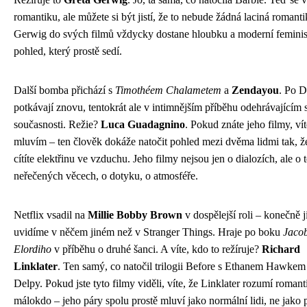
romantiku, ale můžete si být jistí, že to nebude žádná laciná romanti
Gerwig do svých filmů vždycky dostane hloubku a moderní feminis
pohled, který prostě sedí.
Další bomba přichází s
Timothéem Chalametem
a
Zendayou
. Po D
potkávají znovu, tentokrát ale v intimnějším příběhu odehrávajícím 
současnosti. Režie?
Luca Guadagnino
. Pokud znáte jeho filmy, ví
mluvím – ten člověk dokáže natočit pohled mezi dvěma lidmi tak, ž
cítíte elektřinu ve vzduchu. Jeho filmy nejsou jen o dialozích, ale o 
neřečených věcech, o dotyku, o atmosféře.
Netflix vsadil na
Millie Bobby Brown
v dospělejší roli – konečně j
uvidíme v něčem jiném než v Stranger Things. Hraje po boku
Jaco
Elordiho
v příběhu o druhé šanci. A víte, kdo to režíruje?
Richard
Linklater
. Ten samý, co natočil trilogii Before s Ethanem Hawkem 
Delpy. Pokud jste tyto filmy viděli, víte, že Linklater rozumí romant
málokdo – jeho páry spolu prostě mluví jako normální lidi, ne jako 