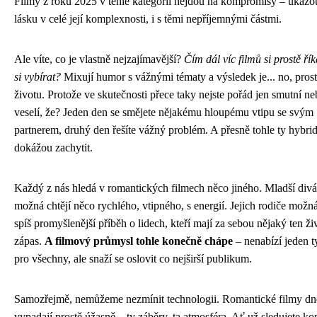
Filmy z roku 2025 v téhle kategorii nejdou na kompromisy – ukáž
lásku v celé její komplexnosti, i s těmi nepříjemnými částmi.
Ale víte, co je vlastně nejzajímavější?
Čím dál víc filmů si prostě ří
si vybírat?
Mixují humor s vážnými tématy a výsledek je... no, prost
životu. Protože ve skutečnosti přece taky nejste pořád jen smutní ne
veselí, že? Jeden den se smějete nějakému hloupému vtipu se svým
partnerem, druhý den řešíte vážný problém. A přesně tohle ty hybrid
dokážou zachytit.
Každý z nás hledá v romantických filmech něco jiného. Mladší divá
možná chtějí něco rychlého, vtipného, s energií. Jejich rodiče možn
spíš promyšlenější příběh o lidech, kteří mají za sebou nějaký ten ži
zápas.
A filmový průmysl tohle konečně chápe
– nenabízí jeden t
pro všechny, ale snaží se oslovit co nejširší publikum.
Samozřejmě, nemůžeme nezmínit technologii. Romantické filmy dn
vypadají prostě úžasně – ty záběry, ta atmosféra. Ať už sledujete ko