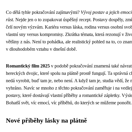
Co dělá tyhle pokračování zajímavými?
Vývoj postav a jejich emoc
růst
. Nejde jen o to zopakovat úspěšný recept. Postavy dospěly, změ
čelí novým výzvám. Kariéra versus láska, rodina versus osobní svo
vlastní sny versus kompromisy. Zkrátka témata, která rezonují v živ
většiny z nás. Není to pohádka, ale realistický pohled na to, co zna
v dlouhodobém vztahu v dnešní době.
Romantický film 2025
v podobě pokračování znamená také návrat
hereckých dvojic, které spolu na plátně prostě fungují. Ta správná 
nedá vyrobit, buď tam je, nebo není. A když tam je, studia vědí, že 
vyhráno. Navíc se mnoho z těchto pokračování zaměřuje i na vedlej
postavy, které dostávají vlastní příběhy a romantické zápletky. Výs
Bohatší svět, víc emocí, víc příběhů, do kterých se můžeme ponořit.
Nové příběhy lásky na plátně