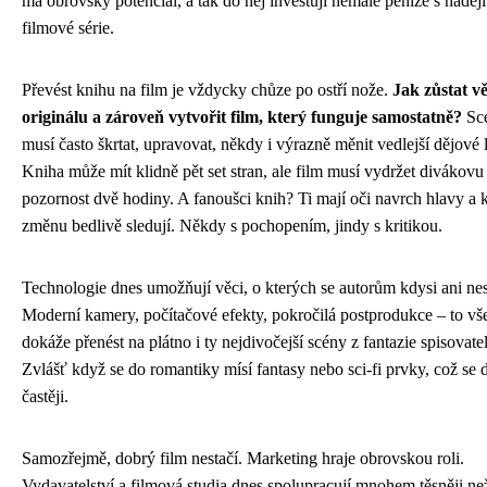
má obrovský potenciál, a tak do něj investují nemalé peníze s naděj
filmové série.
Převést knihu na film je vždycky chůze po ostří nože.
Jak zůstat v
originálu a zároveň vytvořit film, který funguje samostatně?
Scé
musí často škrtat, upravovat, někdy i výrazně měnit vedlejší dějové 
Kniha může mít klidně pět set stran, ale film musí vydržet divákovu
pozornost dvě hodiny. A fanoušci knih? Ti mají oči navrch hlavy a
změnu bedlivě sledují. Někdy s pochopením, jindy s kritikou.
Technologie dnes umožňují věci, o kterých se autorům kdysi ani nes
Moderní kamery, počítačové efekty, pokročilá postprodukce – to v
dokáže přenést na plátno i ty nejdivočejší scény z fantazie spisovate
Zvlášť když se do romantiky mísí fantasy nebo sci-fi prvky, což se d
častěji.
Samozřejmě, dobrý film nestačí. Marketing hraje obrovskou roli.
Vydavatelství a filmová studia dnes spolupracují mnohem těsněji ne