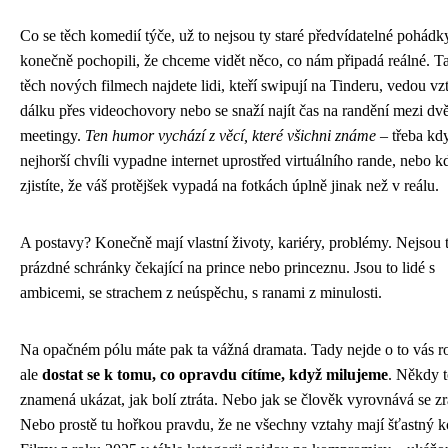
Co se těch komedií týče, už to nejsou ty staré předvídatelné pohádk
konečně pochopili, že chceme vidět něco, co nám připadá reálné. T
těch nových filmech najdete lidi, kteří swipují na Tinderu, vedou vz
dálku přes videochovory nebo se snaží najít čas na randění mezi d
meetingy.
Ten humor vychází z věcí, které všichni známe
– třeba kd
nejhorší chvíli vypadne internet uprostřed virtuálního rande, nebo k
zjistíte, že váš protějšek vypadá na fotkách úplně jinak než v reálu.
A postavy? Konečně mají vlastní životy, kariéry, problémy. Nejsou 
prázdné schránky čekající na prince nebo princeznu. Jsou to lidé s
ambicemi, se strachem z neúspěchu, s ranami z minulosti.
Na opačném pólu máte pak ta vážná dramata. Tady nejde o to vás r
ale
dostat se k tomu, co opravdu cítíme, když milujeme
. Někdy 
znamená ukázat, jak bolí ztráta. Nebo jak se člověk vyrovnává se z
Nebo prostě tu hořkou pravdu, že ne všechny vztahy mají šťastný k