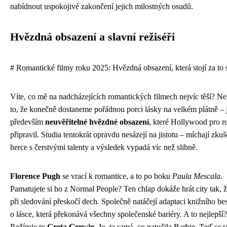
nabídnout uspokojivé zakončení jejich milostných osudů.
Hvězdná obsazení a slavní režiséři
# Romantické filmy roku 2025: Hvězdná obsazení, která stojí za to 
Víte, co mě na nadcházejících romantických filmech nejvíc těší? Nen
to, že konečně dostaneme pořádnou porci lásky na velkém plátně – j
především
neuvěřitelné hvězdné obsazení
, které Hollywood pro 
připravil. Studia tentokrát opravdu nesázejí na jistotu – míchají zku
herce s čerstvými talenty a výsledek vypadá víc než slibně.
Florence Pugh
se vrací k romantice, a to po boku
Paula Mescala
.
Pamatujete si ho z Normal People? Ten chlap dokáže hrát city tak, 
při sledování přeskočí dech. Společně natáčejí adaptaci knižního bes
o lásce, která překonává všechny společenské bariéry. A to nejlepší?
Režíruje to
Greta Gerwig
. Jo, ta samá, co natočila Barbie. Teď se 