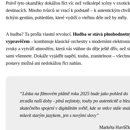
Právě tyto okamžiky dokážou říct víc než velkolepé scény v exotic
destinacích. Mnoho tvůrců se vrací k podstatě – k autentickým chví
tichým gestům, pohledům, které vydrží o vteřinu déle než by měly.
A hudba? Ta prošla vlastní revolucí.
Hudba se stává plnohodnot
vypravěčem
– kombinuje klasické orchestry s moderními elektron
zvuky a vytváří atmosféru, která vás vtáhne do děje ještě dřív, než s
sami všimnete. Dokáže vyjádřit napětí, touhu, zranitelnost – všechno
postavy možná ani nedokážou říct nahlas.
Láska na filmovém plátně roku 2025 bude jako pohled do
zrcadla naší doby - plná nejistoty, touhy po autenticitě a hle
skutečného spojení v digitálním světě, kde se srdce stále snaž
mluvit starým jazykem, jen s novými slovy
Markéta Havlíč