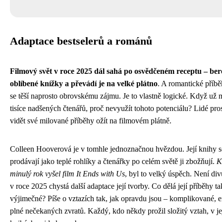
Adaptace bestselerů a románů
Filmový svět v roce 2025 dál sahá po osvědčeném receptu – ber
oblíbené knížky a převádí je na velké plátno
. A romantické příb
se těší naprosto obrovskému zájmu. Je to vlastně logické. Když už 
tisíce nadšených čtenářů, proč nevyužít tohoto potenciálu? Lidé pros
vidět své milované příběhy ožít na filmovém plátně.
Colleen Hooverová je v tomhle jednoznačnou hvězdou. Její knihy s
prodávají jako teplé rohlíky a čtenářky po celém světě ji zbožňují.
K
minulý rok vyšel film It Ends with Us
, byl to velký úspěch. Není div
v roce 2025 chystá další adaptace její tvorby. Co dělá její příběhy ta
výjimečné? Píše o vztazích tak, jak opravdu jsou – komplikované, e
plné nečekaných zvratů. Každý, kdo někdy prožil složitý vztah, v je