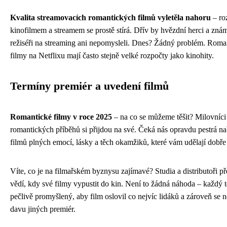
Kvalita streamovacích romantických filmů vyletěla nahoru
– ro
kinofilmem a streamem se prostě stírá. Dřív by hvězdní herci a zná
režiséři na streaming ani nepomysleli. Dnes? Žádný problém. Roma
filmy na Netflixu mají často stejně velké rozpočty jako kinohity.
Termíny premiér a uvedení filmů
Romantické filmy v roce 2025
– na co se můžeme těšit? Milovníci
romantických příběhů si přijdou na své. Čeká nás opravdu pestrá n
filmů plných emocí, lásky a těch okamžiků, které vám udělají dobře 
Víte, co je na filmařském byznysu zajímavé? Studia a distributoři p
vědí, kdy své filmy vypustit do kin. Není to žádná náhoda – každý t
pečlivě promyšlený, aby film oslovil co nejvíc lidáků a zároveň se ne
davu jiných premiér.