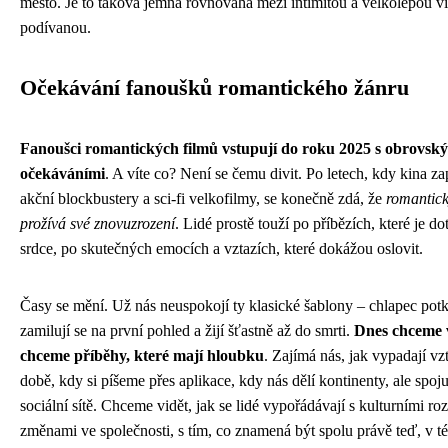
město. Je to taková jemná rovnováha mezi intimitou a velkolepou vi
podívanou.
Očekávání fanoušků romantického žánru
Fanoušci romantických filmů vstupují do roku 2025 s obrovsk
očekáváními
. A víte co? Není se čemu divit. Po letech, kdy kina za
akční blockbustery a sci-fi velkofilmy, se konečně zdá, že
romantick
prožívá své znovuzrození
. Lidé prostě touží po příbězích, které je d
srdce, po skutečných emocích a vztazích, které dokážou oslovit.
Časy se mění. Už nás neuspokojí ty klasické šablony – chlapec pot
zamilují se na první pohled a žijí šťastně až do smrti.
Dnes chceme v
chceme příběhy, které mají hloubku
. Zajímá nás, jak vypadají vz
době, kdy si píšeme přes aplikace, kdy nás dělí kontinenty, ale spoju
sociální sítě. Chceme vidět, jak se lidé vypořádávají s kulturními roz
změnami ve společnosti, s tím, co znamená být spolu právě teď, v té