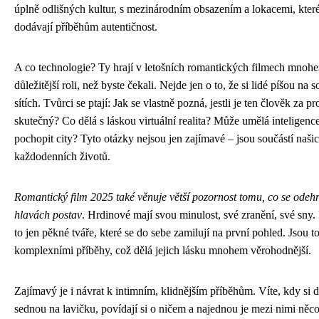
úplně odlišných kultur, s mezinárodním obsazením a lokacemi, kter
dodávají příběhům autentičnost.
A co technologie? Ty hrají v letošních romantických filmech mnoh
důležitější roli, než byste čekali. Nejde jen o to, že si lidé píšou na s
sítích. Tvůrci se ptají: Jak se vlastně pozná, jestli je ten člověk za pr
skutečný? Co dělá s láskou virtuální realita? Může umělá inteligenc
pochopit city? Tyto otázky nejsou jen zajímavé – jsou součástí naši
každodenních životů.
Romantický film 2025 také věnuje větší pozornost tomu, co se odeh
hlavách postav
. Hrdinové mají svou minulost, své zranění, své sny.
to jen pěkné tváře, které se do sebe zamilují na první pohled. Jsou to
komplexními příběhy, což dělá jejich lásku mnohem věrohodnější.
Zajímavý je i návrat k intimním, klidnějším příběhům. Víte, kdy si d
sednou na lavičku, povídají si o ničem a najednou je mezi nimi něco