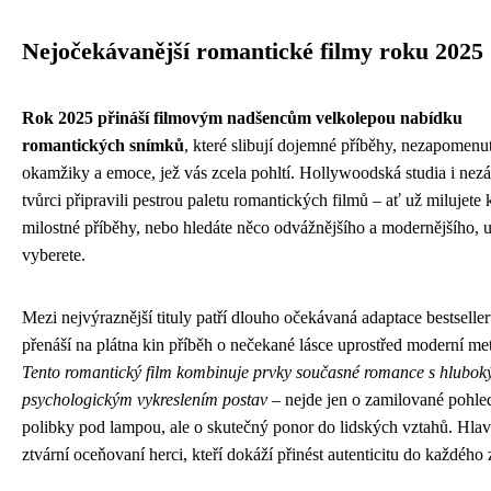
Nejočekávanější romantické filmy roku 2025
Rok 2025 přináší filmovým nadšencům velkolepou nabídku
romantických snímků
, které slibují dojemné příběhy, nezapomenu
okamžiky a emoce, jež vás zcela pohltí. Hollywoodská studia i nezá
tvůrci připravili pestrou paletu romantických filmů – ať už milujete 
milostné příběhy, nebo hledáte něco odvážnějšího a modernějšího, ur
vyberete.
Mezi nejvýraznější tituly patří dlouho očekávaná adaptace bestseller
přenáší na plátna kin příběh o nečekané lásce uprostřed moderní me
Tento romantický film kombinuje prvky současné romance s hlubo
psychologickým vykreslením postav
– nejde jen o zamilované pohle
polibky pod lampou, ale o skutečný ponor do lidských vztahů. Hlav
ztvární oceňovaní herci, kteří dokáží přinést autenticitu do každého 