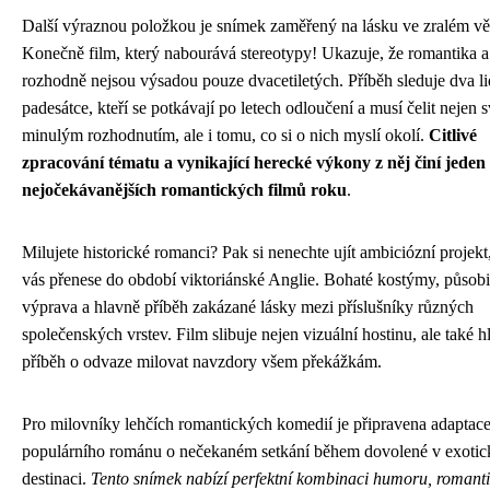
Další výraznou položkou je snímek zaměřený na lásku ve zralém vě
Konečně film, který nabourává stereotypy! Ukazuje, že romantika a
rozhodně nejsou výsadou pouze dvacetiletých. Příběh sleduje dva li
padesátce, kteří se potkávají po letech odloučení a musí čelit nejen
minulým rozhodnutím, ale i tomu, co si o nich myslí okolí.
Citlivé
zpracování tématu a vynikající herecké výkony z něj činí jeden
nejočekávanějších romantických filmů roku
.
Milujete historické romanci? Pak si nenechte ujít ambiciózní projekt
vás přenese do období viktoriánské Anglie. Bohaté kostýmy, působ
výprava a hlavně příběh zakázané lásky mezi příslušníky různých
společenských vrstev. Film slibuje nejen vizuální hostinu, ale také 
příběh o odvaze milovat navzdory všem překážkám.
Pro milovníky lehčích romantických komedií je připravena adaptac
populárního románu o nečekaném setkání během dovolené v exotic
destinaci.
Tento snímek nabízí perfektní kombinaci humoru, romanti