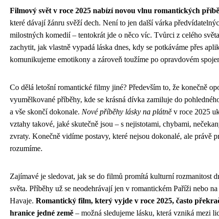
Filmový svět v roce 2025 nabízí novou vlnu romantických příb
které dávají žánru svěží dech. Není to jen další várka předvídatelný
milostných komedií – tentokrát jde o něco víc. Tvůrci z celého světa
zachytit, jak vlastně vypadá láska dnes, kdy se potkáváme přes apli
komunikujeme emotikony a zároveň toužíme po opravdovém spojen
Co dělá letošní romantické filmy jiné? Především to, že konečně opo
vyumělkované příběhy, kde se krásná dívka zamiluje do pohlednéh
a vše skončí dokonale.
Nové příběhy lásky na plátně
v roce 2025 uk
vztahy takové, jaké skutečně jsou – s nejistotami, chybami, nečeka
zvraty. Konečně vidíme postavy, které nejsou dokonalé, ale právě p
rozumíme.
Zajímavé je sledovat, jak se do filmů promítá kulturní rozmanitost 
světa. Příběhy už se neodehrávají jen v romantickém Paříži nebo na
Havaje.
Romantický film, který vyjde v roce 2025, často překra
hranice jedné země
– možná sledujeme lásku, která vzniká mezi li