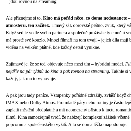
– jdou rovnou na streaming.
Ale přiznejme si to.
Kino má pořád něco, co doma nedostanete –
atmosféru, ten zážitek.
Tmavý sál, obrovské plátno, zvuk, který vás
Když sedíte vedle svého partnera a společně prožíváte ty emoční scé
má prostě své kouzlo. Mnozí filmaři na tom trvají – jejich díla mají 
viděna na velkém plátně, kde každý detail vynikne.
Zajímavé je, že se teď objevuje něco mezi tím – hybridní model.
Fil
nejdřív na pár týdnů do kina a pak rovnou na streaming.
Takhle si 
každý, jak mu to vyhovuje.
A pak jsou tady peníze. Vstupenky pořádně zdražily, zvlášť když c
IMAX nebo Dolby Atmos. Pro mladé páry nebo rodiny je často lepš
zaplatit měsíční předplatné a mít neomezený přístup k tuctu romant
filmů. Kina samozřejmě tvrdí, že nabízejí komplexní zážitek včetně
popcornu a společenského vyžití. A to se doma těžko napodobuje.