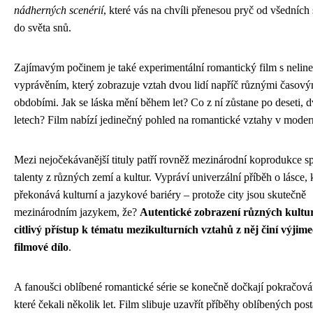
nádherných scenérií
, které vás na chvíli přenesou pryč od všedních 
do světa snů.
Zajímavým počinem je také experimentální romantický film s nelin
vyprávěním, který zobrazuje vztah dvou lidí napříč různými časový
obdobími. Jak se láska mění během let? Co z ní zůstane po deseti, d
letech? Film nabízí jedinečný pohled na romantické vztahy v moder
Mezi nejočekávanější tituly patří rovněž mezinárodní koprodukce sp
talenty z různých zemí a kultur. Vypráví univerzální příběh o lásce, 
překonává kulturní a jazykové bariéry – protože city jsou skutečně
mezinárodním jazykem, že?
Autentické zobrazení různých kultu
citlivý přístup k tématu mezikulturních vztahů z něj činí výjim
filmové dílo
.
A fanoušci oblíbené romantické série se konečně dočkají pokračová
které čekali několik let. Film slibuje uzavřít příběhy oblíbených pos