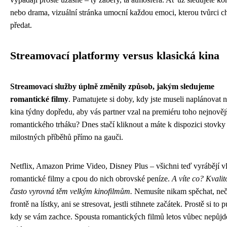
nebo drama, vizuální stránka umocní každou emoci, kterou tvůrci ch
předat.
Streamovací platformy versus klasická kina
Streamovací služby úplně změnily způsob, jakým sledujeme
romantické filmy
. Pamatujete si doby, kdy jste museli naplánovat 
kina týdny dopředu, aby vás partner vzal na premiéru toho nejnověj
romantického trháku? Dnes stačí kliknout a máte k dispozici stovky
milostných příběhů přímo na gauči.
Netflix, Amazon Prime Video, Disney Plus – všichni teď vyrábějí vl
romantické filmy a cpou do nich obrovské peníze.
A víte co? Kvalit
často vyrovná těm velkým kinofilmům.
Nemusíte nikam spěchat, neč
frontě na lístky, ani se stresovat, jestli stihnete začátek. Prostě si to p
kdy se vám zachce. Spousta romantických filmů letos vůbec nepůjd