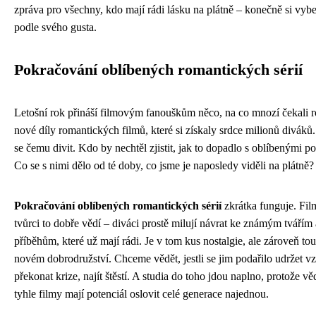
zpráva pro všechny, kdo mají rádi lásku na plátně – konečně si vyb
podle svého gusta.
Pokračování oblíbených romantických sérií
Letošní rok přináší filmovým fanouškům něco, na co mnozí čekali 
nové díly romantických filmů, které si získaly srdce milionů diváků.
se čemu divit. Kdo by nechtěl zjistit, jak to dopadlo s oblíbenými p
Co se s nimi dělo od té doby, co jsme je naposledy viděli na plátně?
Pokračování oblíbených romantických sérií
zkrátka funguje. Fil
tvůrci to dobře vědí – diváci prostě milují návrat ke známým tvářím 
příběhům, které už mají rádi. Je v tom kus nostalgie, ale zároveň to
novém dobrodružství. Chceme vědět, jestli se jim podařilo udržet vz
překonat krize, najít štěstí. A studia do toho jdou naplno, protože věd
tyhle filmy mají potenciál oslovit celé generace najednou.