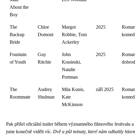
About the
Boy
The
Chloe
Margot
2025
Roman
Backup
Domont
Robbie, Tom
komed
Bride
Ackerley
Fountain
Guy
John
2025
Roman
of Youth
Ritchie
Krasinski,
dobrod
Natalie
Portman
The
Audrey
Mila Kunis,
září 2025
Roman
Roommate
Shulman
Kate
komed
McKinnon
Pak přišel oficiální trailer během významného filmového festivalu a
jsme konečně viděli víc.
Dvě a půl minuty, které nám odhalily hlavn