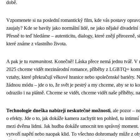
době.
Vzpomenete si na poslední romantický film, kde vás postavy oprav
zaujaly? Kde se bavily jako normální lidé, ne jako nějaké divadelní
Přesně to teď hledáme – autenticitu, dialogy, které znějí přirozeně, s
které známe z vlastního života.
A pak je tu
rozmanitost
. Konečně! Láska přece nemá jednu tvář. V 
2025 chceme vidět mezinárodní romance, příběhy z LGBTQ+ komu
vztahy, které překračují věkové hranice nebo společenské bariéry. 
žádnou módu – jde o to, že svět je pestrý a my chceme, aby se to k
odrazilo i na plátně. Chceme se vidět, chceme vidět naše příběhy, na
Technologie dneška nabízejí neskutečné možnosti
, ale pozor – n
o efekty. Jde o to, jak dokáže kamera zachytit ten pohled, tu intimní 
mezi dvěma lidmi. Jak hudba dokáže umocnit ten správný moment. J
vytvoří napětí nebo naopak klid. To všechno dohromady může z o