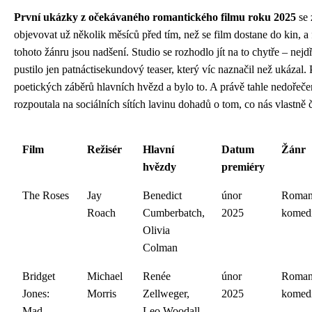
První ukázky z očekávaného romantického filmu roku 2025
se 
objevovat už několik měsíců před tím, než se film dostane do kin, a
tohoto žánru jsou nadšení. Studio se rozhodlo jít na to chytře – nejd
pustilo jen patnáctisekundový teaser, který víc naznačil než ukázal. 
poetických záběrů hlavních hvězd a bylo to. A právě tahle nedořeče
rozpoutala na sociálních sítích lavinu dohadů o tom, co nás vlastně 
Film
Režisér
Hlavní
Datum
Žánr
hvězdy
premiéry
The Roses
Jay
Benedict
únor
Roman
Roach
Cumberbatch,
2025
komed
Olivia
Colman
Bridget
Michael
Renée
únor
Roman
Jones:
Morris
Zellweger,
2025
komed
Mad
Leo Woodall