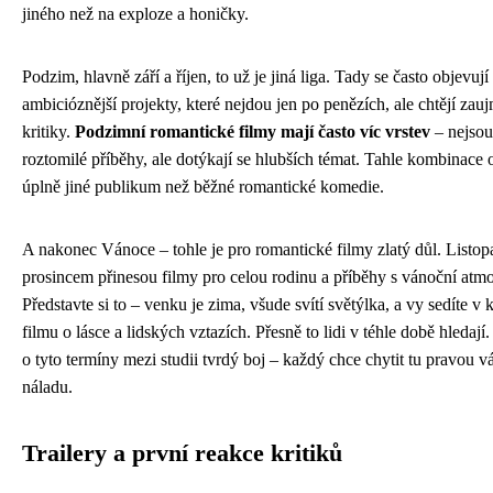
jiného než na exploze a honičky.
Podzim, hlavně září a říjen, to už je jiná liga. Tady se často objevují
ambicióznější projekty, které nejdou jen po penězích, ale chtějí zauj
kritiky.
Podzimní romantické filmy mají často víc vrstev
– nejsou
roztomilé příběhy, ale dotýkají se hlubších témat. Tahle kombinace 
úplně jiné publikum než běžné romantické komedie.
A nakonec Vánoce – tohle je pro romantické filmy zlatý důl. Listop
prosincem přinesou filmy pro celou rodinu a příběhy s vánoční atmo
Představte si to – venku je zima, všude svítí světýlka, a vy sedíte v 
filmu o lásce a lidských vztazích. Přesně to lidi v téhle době hledají.
o tyto termíny mezi studii tvrdý boj – každý chce chytit tu pravou v
náladu.
Trailery a první reakce kritiků