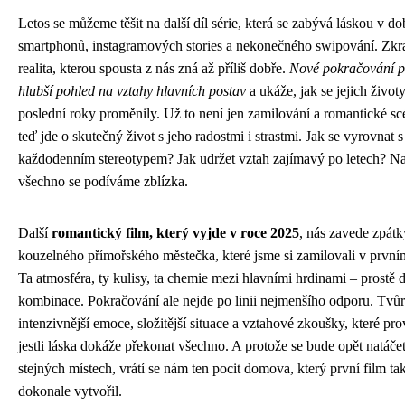
Letos se můžeme těšit na další díl série, která se zabývá láskou v do
smartphonů, instagramových stories a nekonečného swipování. Zkr
realita, kterou spousta z nás zná až příliš dobře.
Nové pokračování p
hlubší pohled na vztahy hlavních postav
a ukáže, jak se jejich život
poslední roky proměnily. Už to není jen zamilování a romantické sc
teď jde o skutečný život s jeho radostmi i strastmi. Jak se vyrovnat s
každodenním stereotypem? Jak udržet vztah zajímavý po letech? Na
všechno se podíváme zblízka.
Další
romantický film, který vyjde v roce 2025
, nás zavede zpátk
kouzelného přímořského městečka, které jsme si zamilovali v prvním
Ta atmosféra, ty kulisy, ta chemie mezi hlavními hrdinami – prostě 
kombinace. Pokračování ale nejde po linii nejmenšího odporu. Tvůrc
intenzivnější emoce, složitější situace a vztahové zkoušky, které pro
jestli láska dokáže překonat všechno. A protože se bude opět natáče
stejných místech, vrátí se nám ten pocit domova, který první film ta
dokonale vytvořil.