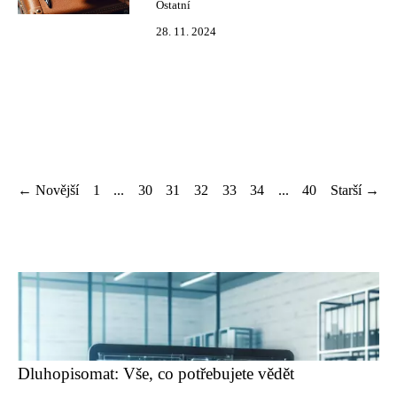
Ostatní
28. 11. 2024
← Novější
1
...
30
31
32
33
34
...
40
Starší →
Dluhopisomat: Vše, co potřebujete vědět