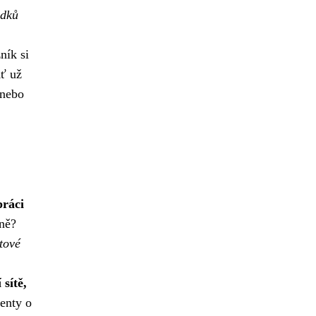
edků
ník si
Ať už
 nebo
práci
nně?
tové
 sítě,
ienty o