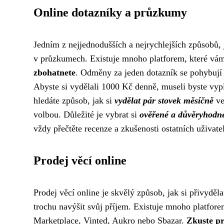
Online dotazníky a průzkumy
Jedním z nejjednodušších a nejrychlejších způsobů, j
v průzkumech. Existuje mnoho platforem, které vám 
zbohatnete
. Odměny za jeden dotazník se pohybují
Abyste si vydělali 1000 Kč denně, museli byste vyp
hledáte způsob, jak si
vydělat pár stovek měsíčně
ve
volbou. Důležité je vybrat si
ověřené a důvěryhodn
vždy přečtěte recenze a zkušenosti ostatních uživate
Prodej věcí online
Prodej věcí online je skvělý způsob, jak si přivyděl
trochu navýšit svůj příjem. Existuje mnoho platfor
Marketplace, Vinted, Aukro nebo Sbazar.
Zkuste pr