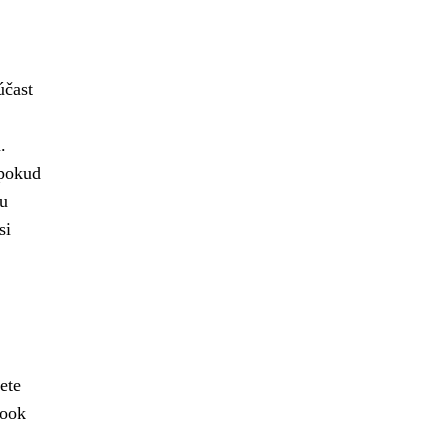
účast
.
 pokud
ou
si
ete
book