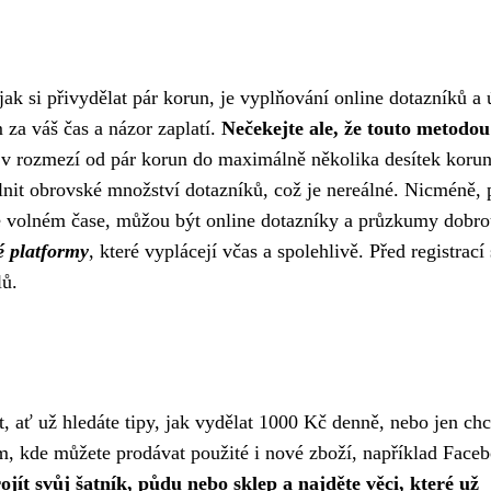
ak si přivydělat pár korun, je vyplňování online dotazníků a 
za váš čas a názor zaplatí.
Nečekejte ale, že touto metodou
 v rozmezí od pár korun do maximálně několika desítek korun
lnit obrovské množství dotazníků, což je nereálné. Nicméně,
 volném čase, můžou být online dotazníky a průzkumy dobr
é platformy
, které vyplácejí včas a spolehlivě. Před registrací 
lů.
at, ať už hledáte tipy, jak vydělat 1000 Kč denně, nebo jen chc
em, kde můžete prodávat použité i nové zboží, například Face
ojít svůj šatník, půdu nebo sklep a najděte věci, které už