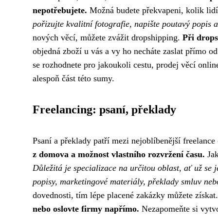
nepotřebujete.
Možná budete překvapeni, kolik lidí
pořizujte kvalitní fotografie, napište poutavý popis
nových věcí, můžete zvážit dropshipping.
Při drops
objedná zboží u vás a vy ho necháte zaslat přímo o
se rozhodnete pro jakoukoli cestu, prodej věcí onl
alespoň část této sumy.
Freelancing: psaní, překlady
Psaní a překlady patří mezi nejoblíbenější freelance 
z domova a možnost vlastního rozvržení času.
Jak
Důležitá je specializace na určitou oblast, ať už se
popisy, marketingové materiály, překlady smluv neb
dovednosti, tím lépe placené zakázky můžete získat
nebo oslovte firmy napřímo.
Nezapomeňte si vytvoři