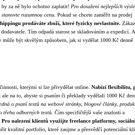
 by za ně bylo ochotno zaplatit!
Pro dosažení nejlepších výsl
 a stanovte rozumnou cenu.
Pokud se chcete zaměřit na prodej
hippingu prodáváte zboží, které fyzicky nevlastníte.
Zákaz
d dodavatele. Tím odpadá starost se skladováním a expedicí. 
ine může být skvělým způsobem, jak si vydělat 1000 Kč denně
činnosti, kterými si lze přivydělat online.
Nabízí flexibilitu, 
 ale na to, abyste si psaním či překlady vydělali 1000 Kč de
 jedná o psaní textů na webové stránky, blogové články, produk
o třeba odborných textů.
Čím specifičtější vaše znalosti a
.
Pro nalezení klientů využijte freelance platformy, sociální
t kvalitní portfolio, které zaujme a přesvědčí potenciální kl