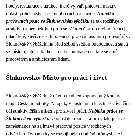
hotely, restaurace a atrakce, které vytváří pracovní místa v
oblasti pohostinství, cestovního ruchu a služeb.
Nabídka
pracovních pozic ve Šluknovském výběžku
se tak rozšiřuje o
atraktivní a perspektivní profese. Zároveň se do regionu vracejí
mladí lidé, kteří zde vidí potenciál pro svůj osobní i profesní růst.
Šluknovský výběžek má před sebou světlou budoucnost a stává
se místem, kde se tradice snoubí s inovacemi a kde se daří
pracovitým a ambiciózním lidem.
Šluknovsko: Místo pro práci i život
Šluknovský výběžek už dávno není jen zapomenutý kout na
mapě České republiky. Naopak, v posledních letech se stává čím
dál atraktivnějším místem pro život i práci.
Nabídka práce ve
Šluknovském výběžku
se neustále rozrůstá a firmy lákají nové
zaměstnance na zajímavé pracovní pozice v rozličných
odvětvích. Dynamicky se rozvíjí nejen tradiční průmysl, ale i