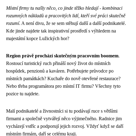
Místní firmy tu našly něco, co jinde těžko hledají - kombinaci
rozumných nákladů a pracovitých lidí, kteří své práci skutečně
rozumí
. A není divu, že se sem stěhují další a další podnikatelé.
Kde jinde najdete tak inspirativní prostředí s výhledem na
majestátní kopce Lužických hor?
Region právě prochází skutečným pracovním boomem
.
Rostoucí turistický ruch přináší nový život do místních
hospůdek, penzionů a kaváren. Potřebujete průvodce po
místních památkách? Kuchaře do nově otevřené restaurace?
Nebo třeba programátora pro místní IT firmu? Všechny tyto
pozice tu najdete.
Malí podnikatelé a živnostníci si tu podávají ruce s většími
firmami a společně vytvářejí něco výjimečného. Radnice jim
vycházejí vstříc a podporují jejich rozvoj. Vždyť když se daří
místním firmám, daří se celému kraji.