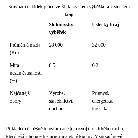
Srovnání nabídek práce ve Šluknovském výběžku a Ústeckém
kraji
Šluknovský
Ústecký kraj
výběžek
Průměrná mzda
28 000
32 000
(Kč)
Míra
8,5
6,2
nezaměstnanosti
(%)
Nejčastější
Výroba,
Průmysl,
obory
stavebnictví,
energetika,
obchod
logistika
Příkladem úspěšné transformace je rozvoj turistického ruchu,
který těží z bohaté historie a malebné krajiny. Vznikají nové