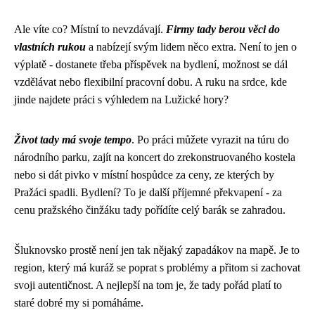
Ale víte co? Místní to nevzdávají.
Firmy tady berou věci do
vlastních rukou
a nabízejí svým lidem něco extra. Není to jen o
výplatě - dostanete třeba příspěvek na bydlení, možnost se dál
vzdělávat nebo flexibilní pracovní dobu. A ruku na srdce, kde
jinde najdete práci s výhledem na Lužické hory?
Život tady má svoje tempo
. Po práci můžete vyrazit na túru do
národního parku, zajít na koncert do zrekonstruovaného kostela
nebo si dát pivko v místní hospůdce za ceny, ze kterých by
Pražáci spadli. Bydlení? To je další příjemné překvapení - za
cenu pražského činžáku tady pořídíte celý barák se zahradou.
Šluknovsko prostě není jen tak nějaký zapadákov na mapě. Je to
region, který má kuráž se poprat s problémy a přitom si zachovat
svoji autentičnost. A nejlepší na tom je, že tady pořád platí to
staré dobré my si pomáháme.