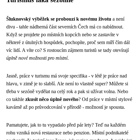
Turismus láká sezónně
Šluknovský výběžek se probouzí k novému životu
a není
divu - tahle nádherná část severních Čech má co nabídnout.
Když se projdete po místních kopcích nebo se zastavíte v
některé z útulných hospůdek, pochopíte, proč sem míří čím dál
víc lidí. A víte co? S rostoucím zájmem turistů se tady otevírají
úplně nové možnosti pro místní
.
Jasně, práce v turismu má svoje specifika - v létě je práce nad
hlavu, v zimě je to slabší. Ale není to vlastně super? Můžete si
třeba v sezóně vydělat na celý rok a pak si užívat volna. Nebo
co takhle
zkusit něco úplně nového
? Od práce v místní stylové
kavárně až po průvodcování v přírodě - možností je spousta.
Pamatujete, jak to tu vypadalo před pár lety? Teď na každém
rohu vzniká nová restaurace nebo penzion. Místní podnikatelé