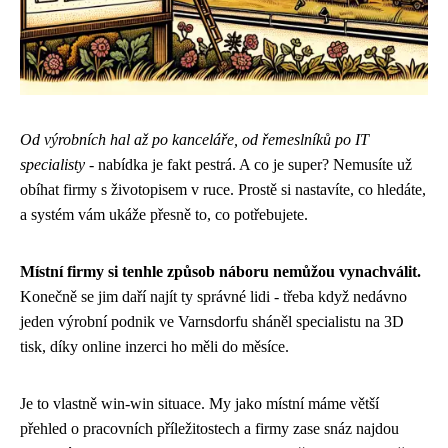
Od výrobních hal až po kanceláře, od řemeslníků po IT
specialisty
- nabídka je fakt pestrá. A co je super? Nemusíte už
obíhat firmy s životopisem v ruce. Prostě si nastavíte, co hledáte,
a systém vám ukáže přesně to, co potřebujete.
Místní firmy si tenhle způsob náboru nemůžou vynachválit.
Konečně se jim daří najít ty správné lidi - třeba když nedávno
jeden výrobní podnik ve Varnsdorfu sháněl specialistu na 3D
tisk, díky online inzerci ho měli do měsíce.
Je to vlastně win-win situace. My jako místní máme větší
přehled o pracovních příležitostech a firmy zase snáz najdou