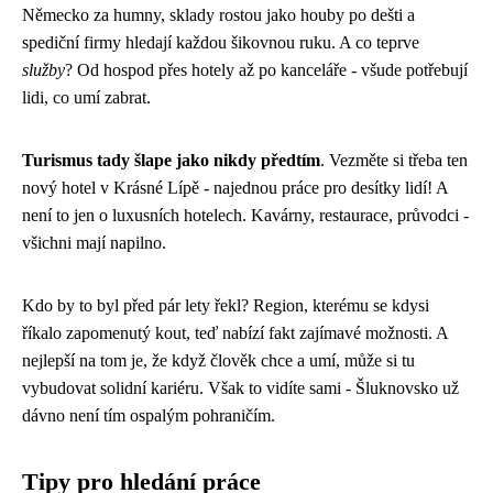
Německo za humny, sklady rostou jako houby po dešti a
spediční firmy hledají každou šikovnou ruku. A co teprve
služby
? Od hospod přes hotely až po kanceláře - všude potřebují
lidi, co umí zabrat.
Turismus tady šlape jako nikdy předtím
. Vezměte si třeba ten
nový hotel v Krásné Lípě - najednou práce pro desítky lidí! A
není to jen o luxusních hotelech. Kavárny, restaurace, průvodci -
všichni mají napilno.
Kdo by to byl před pár lety řekl? Region, kterému se kdysi
říkalo zapomenutý kout, teď nabízí fakt zajímavé možnosti. A
nejlepší na tom je, že když člověk chce a umí, může si tu
vybudovat solidní kariéru. Však to vidíte sami - Šluknovsko už
dávno není tím ospalým pohraničím.
Tipy pro hledání práce