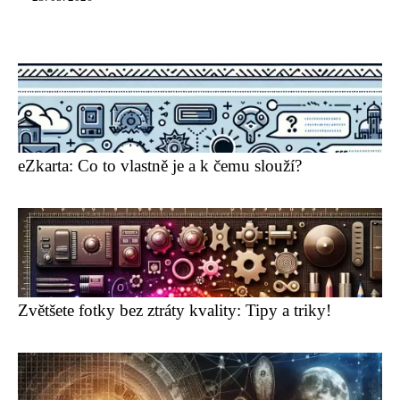
eZkarta: Co to vlastně je a k čemu slouží?
Zvětšete fotky bez ztráty kvality: Tipy a triky!