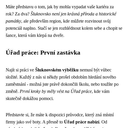
Máte představu o tom, jak by mohla vypadat vaše kariéra za
rok? Za dva?
Šluknovsko není jen krásná příroda a historické
památky
, ale především region, kde můžete rozvinout svůj
potenciál naplno. Stačí se jen rozhlédnout kolem sebe a chopit se
šance, která vám klepá na dveře.
Úřad práce: První zastávka
Najít si práci ve
Šluknovském výběžku
nemusí být vůbec
složité. Každý z nás si někdy prošel obdobím hledání nového
zaměstnání - možná jste právě dokončili školu, nebo toužíte po
změně.
První kroky by měly vést na Úřad práce
, kde vám
skutečně dokážou pomoci.
Představte si, že máte k dispozici průvodce, který zná místní
firmy jako své boty. A přesně to
Úřad práce nabízí
. Od