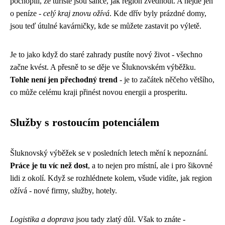
pochopili, že turisté jsou šance, jak region zvednout. A nejde jen
o peníze -
celý kraj znovu ožívá
. Kde dřív byly prázdné domy,
jsou teď útulné kavárničky, kde se můžete zastavit po výletě.
Je to jako když do staré zahrady pustíte nový život - všechno
začne kvést. A přesně to se děje ve Šluknovském výběžku.
Tohle není jen přechodný trend
- je to začátek něčeho většího,
co může celému kraji přinést novou energii a prosperitu.
Služby s rostoucím potenciálem
Šluknovský výběžek se v posledních letech mění k nepoznání.
Práce je tu víc než dost
, a to nejen pro místní, ale i pro šikovné
lidi z okolí. Když se rozhlédnete kolem, všude vidíte, jak region
ožívá - nové firmy, služby, hotely.
Logistika a doprava
jsou tady zlatý důl. Však to znáte -