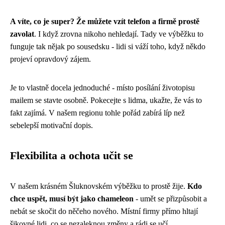
A víte, co je super? Že můžete vzít telefon a firmě prostě
zavolat
. I když zrovna nikoho nehledají. Tady ve výběžku to
funguje tak nějak po sousedsku - lidi si váží toho, když někdo
projeví opravdový zájem.
Je to vlastně docela jednoduché - místo posílání životopisu
mailem se stavte osobně. Pokecejte s lidma, ukažte, že vás to
fakt zajímá. V našem regionu tohle pořád zabírá líp než
sebelepší motivační dopis.
Flexibilita a ochota učit se
V našem krásném Šluknovském výběžku to prostě žije.
Kdo
chce uspět, musí být jako chameleon
- umět se přizpůsobit a
nebát se skočit do něčeho nového. Místní firmy přímo hltají
šikovné lidi, co se nezaleknou změny a rádi se učí.