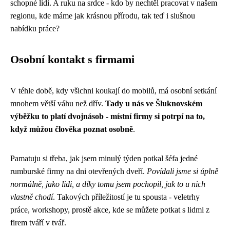
schopné lidi. A ruku na srdce - kdo by nechtěl pracovat v našem
regionu, kde máme jak krásnou přírodu, tak teď i slušnou
nabídku práce?
Osobní kontakt s firmami
V téhle době, kdy všichni koukají do mobilů, má osobní setkání
mnohem větší váhu než dřív.
Tady u nás ve Šluknovském
výběžku to platí dvojnásob - místní firmy si potrpí na to,
když můžou člověka poznat osobně
.
Pamatuju si třeba, jak jsem minulý týden potkal šéfa jedné
rumburské firmy na dni otevřených dveří.
Povídali jsme si úplně
normálně, jako lidi, a díky tomu jsem pochopil, jak to u nich
vlastně chodí
. Takových příležitostí je tu spousta - veletrhy
práce, workshopy, prostě akce, kde se můžete potkat s lidmi z
firem tváří v tvář.