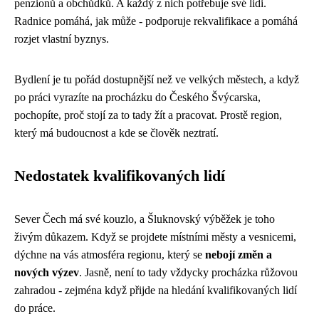
penzionů a obchůdků. A každý z nich potřebuje své lidi.
Radnice pomáhá, jak může - podporuje rekvalifikace a pomáhá
rozjet vlastní byznys.
Bydlení je tu pořád dostupnější než ve velkých městech, a když
po práci vyrazíte na procházku do Českého Švýcarska,
pochopíte, proč stojí za to tady žít a pracovat. Prostě region,
který má budoucnost a kde se člověk neztratí.
Nedostatek kvalifikovaných lidí
Sever Čech má své kouzlo, a Šluknovský výběžek je toho
živým důkazem. Když se projdete místními městy a vesnicemi,
dýchne na vás atmosféra regionu, který se
nebojí změn a
nových výzev
. Jasně, není to tady vždycky procházka růžovou
zahradou - zejména když přijde na hledání kvalifikovaných lidí
do práce.