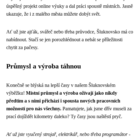
úspěšný projekt online výuky a dal práci spoustě místních. Jasně
ukazuje, že i z malého města můžete dobýt svět.
Ať už jste ajťák, svářeč nebo třeba průvodce, Šluknovsko má co
nabídnout. Stačí se jen porozhlédnout a nebát se příležitosti
chytit za pačesy.
Průmysl a výroba táhnou
Konečně se blýská na lepší časy v našem Šluknovském
výběžku!
Místní průmysl a výroba ožívají jako nikdy
předtím a s nimi přichází i spousta nových pracovních
možností pro nás všechny.
Pamatujete, jak jsme dřív museli za
prací dojíždět kilometry daleko? Ty časy jsou naštěstí pryč.
Ať už jste vyučený strojař, elektrikář, nebo třeba programátor -