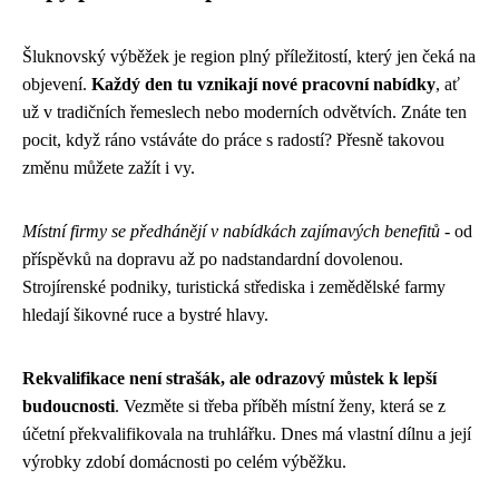
Šluknovský výběžek je region plný příležitostí, který jen čeká na
objevení.
Každý den tu vznikají nové pracovní nabídky
, ať
už v tradičních řemeslech nebo moderních odvětvích. Znáte ten
pocit, když ráno vstáváte do práce s radostí? Přesně takovou
změnu můžete zažít i vy.
Místní firmy se předhánějí v nabídkách zajímavých benefitů
- od
příspěvků na dopravu až po nadstandardní dovolenou.
Strojírenské podniky, turistická střediska i zemědělské farmy
hledají šikovné ruce a bystré hlavy.
Rekvalifikace není strašák, ale odrazový můstek k lepší
budoucnosti
. Vezměte si třeba příběh místní ženy, která se z
účetní překvalifikovala na truhlářku. Dnes má vlastní dílnu a její
výrobky zdobí domácnosti po celém výběžku.