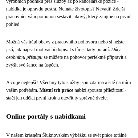
výrobních podniků přes služby až po kancelářské pozice -
nabídka je opravdu pestrá. Nemáte životopis? Nevadí! Zdejší
pracovníci vám pomohou sestavit takový, který zaujme na první
pohled.
Možná vás trápí obavy z pracovního pohovoru nebo si nejste
jistí, jak napsat motivační dopis. I s tím si tady poradí.
Díky
osobnímu přístupu
se můžete na pohovor perfektně připravit a
zvýšit své šance na úspěch.
A co je nejlepší? Všechny tyto služby jsou zdarma a šité na míru
vašim potřebám.
Místní trh práce
nabízí spoustu příležitostí -
stačí jen udělat první krok a otevřít ty správné dveře.
Online portály s nabídkami
V našem krásném Šluknovském výběžku se svět práce totálně