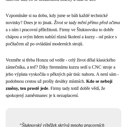
Vzpomínáte si na dobu, kdy jsme se báli každé technické
novinky? Dnes je to jinak.
Život se tady mění přímo před očima
a s ním i pracovní příležitosti. Firmy ve Šluknovsku to dobře
chápou a svým lidem nabízí různá školení a kurzy - od práce s
počítačem až po ovládání moderních strojů.
Vezměte si třeba Honzu od vedle - celý život dělal klasického
zámečníka, a teď? Díky firemnímu kurzu sedí u CNC stroje a
jeho výplata vyskočila o pěkných pár tisíc nahoru. A není sám -
podobnou cestou už prošly desítky místních.
Kdo se nebojí
změny, ten prostě jede
. Firmy tady totiž dobře vědí, že
spokojený zaměstnanec je k nezaplacení.
Šluknovský výběžek skrývá mnoho pracovních