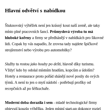
Hlavní odvětví s nabídkou
Šluknovský výběžek není jen krásný kout naší země, ale taky
místo plné pracovních šancí.
Průmyslová výroba tu má
hluboké kořeny
a firmy se předhánějí v nabídkách pro šikovné
lidi. Copak by vás napadlo, že zrovna tady najdete špičkové
strojírenství nebo výrobu pro automobilky?
Služby tu rostou jako houby po dešti
, hlavně díky turismu.
Vždyť kdo by odolal místním hradům, kopcům a údolím?
Hotely a restaurace proto pořád shánějí nové posily do svých
týmů. A není to jen o mytí nádobí - potřebují profíky od
recepčních až po šéfkuchaře.
Moderní doba dorazila i sem
- mladé technologické firmy
objevují kouzlo výběžku. Jeden místní start-up dokonce rozjel