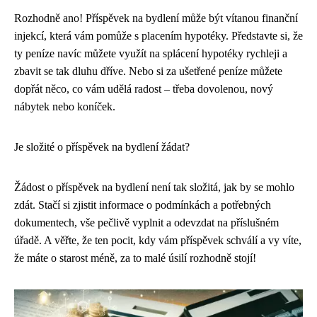
Rozhodně ano! Příspěvek na bydlení může být vítanou finanční
injekcí, která vám pomůže s placením hypotéky. Představte si, že
ty peníze navíc můžete využít na splácení hypotéky rychleji a
zbavit se tak dluhu dříve. Nebo si za ušetřené peníze můžete
dopřát něco, co vám udělá radost – třeba dovolenou, nový
nábytek nebo koníček.
Je složité o příspěvek na bydlení žádat?
Žádost o příspěvek na bydlení není tak složitá, jak by se mohlo
zdát. Stačí si zjistit informace o podmínkách a potřebných
dokumentech, vše pečlivě vyplnit a odevzdat na příslušném
úřadě. A věřte, že ten pocit, kdy vám příspěvek schválí a vy víte,
že máte o starost méně, za to malé úsilí rozhodně stojí!