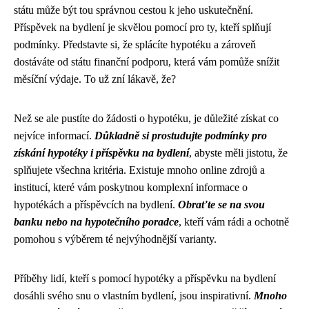
státu může být tou správnou cestou k jeho uskutečnění.
Příspěvek na bydlení je skvělou pomocí pro ty, kteří splňují
podmínky. Představte si, že splácíte hypotéku a zároveň
dostáváte od státu finanční podporu, která vám pomůže snížit
měsíční výdaje. To už zní lákavě, že?
Než se ale pustíte do žádosti o hypotéku, je důležité získat co
nejvíce informací.
Důkladně si prostudujte podmínky pro
získání hypotéky i příspěvku na bydlení
, abyste měli jistotu, že
splňujete všechna kritéria. Existuje mnoho online zdrojů a
institucí, které vám poskytnou komplexní informace o
hypotékách a příspěvcích na bydlení.
Obraťte se na svou
banku nebo na hypotečního poradce
, kteří vám rádi a ochotně
pomohou s výběrem té nejvýhodnější varianty.
Příběhy lidí, kteří s pomocí hypotéky a příspěvku na bydlení
dosáhli svého snu o vlastním bydlení, jsou inspirativní.
Mnoho