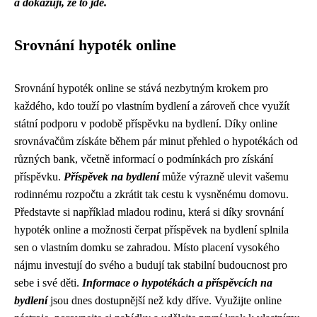
a dokazují, že to jde.
Srovnání hypoték online
Srovnání hypoték online se stává nezbytným krokem pro
každého, kdo touží po vlastním bydlení a zároveň chce využít
státní podporu v podobě příspěvku na bydlení. Díky online
srovnávačům získáte během pár minut přehled o hypotékách od
různých bank, včetně informací o podmínkách pro získání
příspěvku.
Příspěvek na bydlení
může výrazně ulevit vašemu
rodinnému rozpočtu a zkrátit tak cestu k vysněnému domovu.
Představte si například mladou rodinu, která si díky srovnání
hypoték online a možnosti čerpat příspěvek na bydlení splnila
sen o vlastním domku se zahradou. Místo placení vysokého
nájmu investují do svého a budují tak stabilní budoucnost pro
sebe i své děti.
Informace o hypotékách a příspěvcích na
bydlení
jsou dnes dostupnější než kdy dříve. Využijte online