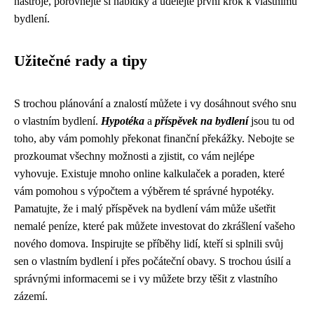
nástroje, porovnejte si nabídky a udělejte první krok k vlastnímu
bydlení.
Užitečné rady a tipy
S trochou plánování a znalostí můžete i vy dosáhnout svého snu
o vlastním bydlení.
Hypotéka
a
příspěvek na bydlení
jsou tu od
toho, aby vám pomohly překonat finanční překážky. Nebojte se
prozkoumat všechny možnosti a zjistit, co vám nejlépe
vyhovuje. Existuje mnoho online kalkulaček a poraden, které
vám pomohou s výpočtem a výběrem té správné hypotéky.
Pamatujte, že i malý příspěvek na bydlení vám může ušetřit
nemalé peníze, které pak můžete investovat do zkrášlení vašeho
nového domova. Inspirujte se příběhy lidí, kteří si splnili svůj
sen o vlastním bydlení i přes počáteční obavy. S trochou úsilí a
správnými informacemi se i vy můžete brzy těšit z vlastního
zázemí.