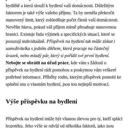
bydliště a která slouží k bydlení vaší domácnosti. Důležitým
faktorem je také výše vašeho příjmu. Ta by neměla překročit
stanovený limit, který zohledňuje počet členů vaší domácnosti.
Nevěšte hlavu, pokud váš příjem mírně přesahuje stanovenou
hranici. Existuje řada výjimek a specifických situací, které se
posuzují individuálně.
Příspěvek na bydlení tak může získat i
samoživitelka s jedním dítětem, která pracuje na částečný
úvazek, nebo mladý pár, který si pořídil své první bydlení.
Nebojte se obrátit na úřad práce
, kde vám s žádostí o
příspěvek na bydlení rádi pomohou a poskytnou vám veškeré
potřebné informace. Příběhy rodin, kterým příspěvek pomohl ke
splnění snu o vlastním bydlení, jsou tou nejlepší motivací.
Výše příspěvku na bydlení
Příspěvek na bydlení může být vítanou úlevou pro ty, kteří splácí
hypotéku. Jeho výše se odvíjí od několika faktorů, jako jsou