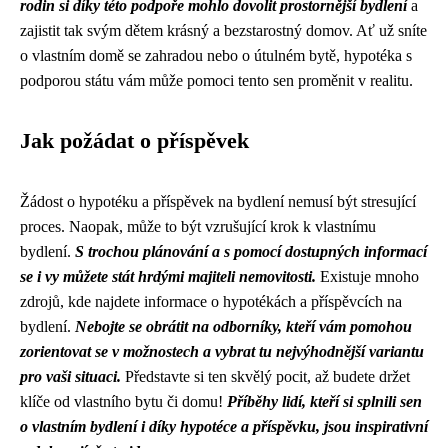
rodin si díky této podpoře mohlo dovolit prostornější bydlení
a
zajistit tak svým dětem krásný a bezstarostný domov. Ať už sníte
o vlastním domě se zahradou nebo o útulném bytě, hypotéka s
podporou státu vám může pomoci tento sen proměnit v realitu.
Jak požádat o příspěvek
Žádost o hypotéku a příspěvek na bydlení nemusí být stresující
proces. Naopak, může to být vzrušující krok k vlastnímu
bydlení.
S trochou plánování a s pomocí dostupných informací
se i vy můžete stát hrdými majiteli nemovitosti.
Existuje mnoho
zdrojů, kde najdete informace o hypotékách a příspěvcích na
bydlení.
Nebojte se obrátit na odborníky, kteří vám pomohou
zorientovat se v možnostech a vybrat tu nejvýhodnější variantu
pro vaši situaci.
Představte si ten skvělý pocit, až budete držet
klíče od vlastního bytu či domu!
Příběhy lidí, kteří si splnili sen
o vlastním bydlení i díky hypotéce a příspěvku, jsou inspirativní