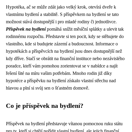
Hypotéka, ač se může zdát jako velký krok, otevírá dveře k
vlastnímu bydlení a stabilitě. S příspěvkem na bydlení se tato
možnost stává dostupnější i pro mladé rodiny či jednotlivce.
Příspěvek na bydlení
pomáhá snížit měsíční splátky a ulevit tak
rodinnému rozpočtu. Představte si ten pocit, kdy se stěhujete do
vlastního, kde si budujete zázemí a budoucnost. Informace o
hypotékách a příspěvcích na bydlení jsou dnes dostupnější než
kdy dříve. Stačí se obrátit na finanční instituce nebo nezávislého
poradce, kteří vám pomohou zorientovat se v nabídce a najít
řešení šité na míru vašim potřebám. Mnoho rodin již díky
hypotéce a příspěvku na bydlení získalo vlastní střechu nad
hlavou a plní si svůj sen o šťastném domově.
Co je příspěvek na bydlení?
Příspěvek na bydlení představuje vítanou pomocnou ruku státu
pro ty, kteří si chtějí pořídit vlastní bydlení, ale jejich finanční