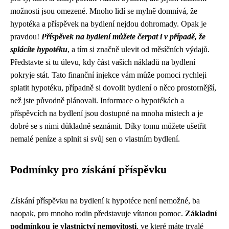
možnosti jsou omezené. Mnoho lidí se mylně domnívá, že
hypotéka a příspěvek na bydlení nejdou dohromady. Opak je
pravdou!
Příspěvek na bydlení můžete čerpat i v případě, že
splácíte hypotéku
, a tím si značně ulevit od měsíčních výdajů.
Představte si tu úlevu, kdy část vašich nákladů na bydlení
pokryje stát. Tato finanční injekce vám může pomoci rychleji
splatit hypotéku, případně si dovolit bydlení o něco prostornější,
než jste původně plánovali. Informace o hypotékách a
příspěvcích na bydlení jsou dostupné na mnoha místech a je
dobré se s nimi důkladně seznámit. Díky tomu můžete ušetřit
nemalé peníze a splnit si svůj sen o vlastním bydlení.
Podmínky pro získání příspěvku
Získání příspěvku na bydlení k hypotéce není nemožné, ba
naopak, pro mnoho rodin představuje vítanou pomoc.
Základní
podmínkou je vlastnictví nemovitosti
, ve které máte trvalé