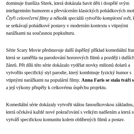
dominuje franšíza Shrek, která dokázala bavit děti i dospělé svým
inteligentním humorem a převrácením klasických pohádkových mot
Čtyři celovečerní filmy a několik speciálů vytvořilo komplexní svět
,
se setkávají pohádkové postavy v moderním kontextu s vtipnými
narážkami na současnou popkulturu.
Série Scary Movie představuje další úspěšný příklad komediální fra
která se zaměřila na parodování hororových filmů a později i dalšíc
žánrů. Pět dílů této série dokázalo vydělat stovky milionů dolarů a
vytvořilo specifický styl parodie, který kombinuje fyzický humor s
vtipnými narážkami na populární filmy.
Anna Faris se stala tváří s
a její výkony přispěly k celkovému úspěchu projektu.
Komediální série dokázaly vytvořit stálou fanouškovskou základnu,
která očekává každé nové pokračování s velkým nadšením a která s
vytváří specifickou komunitu kolem oblíbených filmů a postav.