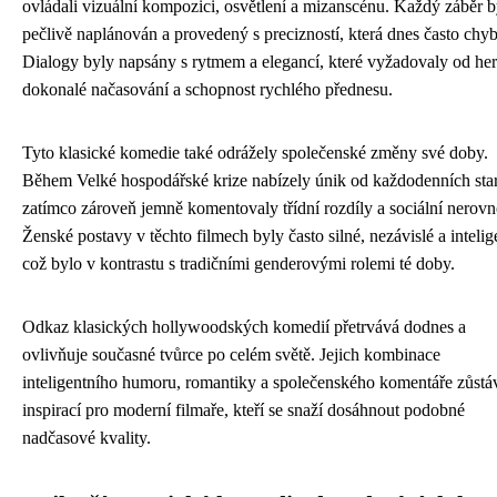
ovládali vizuální kompozici, osvětlení a mizanscénu. Každý záběr b
pečlivě naplánován a provedený s precizností, která dnes často chyb
Dialogy byly napsány s rytmem a elegancí, které vyžadovaly od he
dokonalé načasování a schopnost rychlého přednesu.
Tyto klasické komedie také odrážely společenské změny své doby.
Během Velké hospodářské krize nabízely únik od každodenních star
zatímco zároveň jemně komentovaly třídní rozdíly a sociální nerovno
Ženské postavy v těchto filmech byly často silné, nezávislé a intelig
což bylo v kontrastu s tradičními genderovými rolemi té doby.
Odkaz klasických hollywoodských komedií přetrvává dodnes a
ovlivňuje současné tvůrce po celém světě. Jejich kombinace
inteligentního humoru, romantiky a společenského komentáře zůstá
inspirací pro moderní filmaře, kteří se snaží dosáhnout podobné
nadčasové kvality.