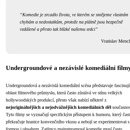
Komedie je zrcadlo života, ve kterém se smějeme vlastním
chybám a nedostatkům, protože na plátně jsou bezpečně
vzdálené a přesto tak blízké našemu srdci
Vratislav Mencl
Undergroundové a nezávislé komediální film
Undergroundová a nezávislá komediální scéna představuje fascinují
oblast filmového průmyslu, která často zůstává ve stínu velkých
hollywoodských produkcí, přesto však nabízí některé z
nejoriginálnějších a nejodvážnějších komediálních děl
současnos
Tyto filmy se vyznačují specifickým přístupem k humoru, který čas
překračuje hranice konvenčního vkusu a nebojí se experimentovat s
formou i obsahem. Zatímco mainstreamové komedie musí často