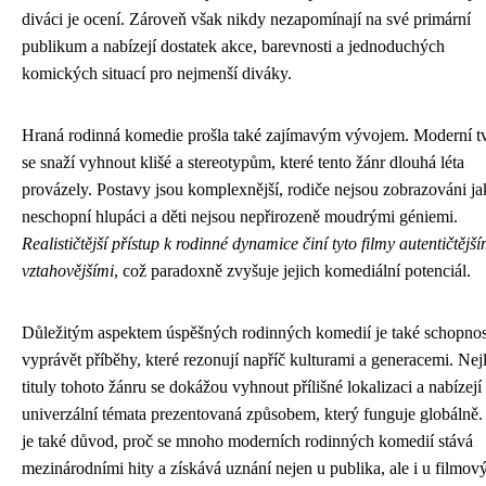
diváci je ocení. Zároveň však nikdy nezapomínají na své primární
publikum a nabízejí dostatek akce, barevnosti a jednoduchých
komických situací pro nejmenší diváky.
Hraná rodinná komedie prošla také zajímavým vývojem. Moderní tv
se snaží vyhnout klišé a stereotypům, které tento žánr dlouhá léta
provázely. Postavy jsou komplexnější, rodiče nejsou zobrazováni j
neschopní hlupáci a děti nejsou nepřirozeně moudrými géniemi.
Realističtější přístup k rodinné dynamice činí tyto filmy autentičtější
vztahovějšími
, což paradoxně zvyšuje jejich komediální potenciál.
Důležitým aspektem úspěšných rodinných komedií je také schopnos
vyprávět příběhy, které rezonují napříč kulturami a generacemi. Nej
tituly tohoto žánru se dokážou vyhnout přílišné lokalizaci a nabízejí
univerzální témata prezentovaná způsobem, který funguje globálně.
je také důvod, proč se mnoho moderních rodinných komedií stává
mezinárodními hity a získává uznání nejen u publika, ale i u filmov