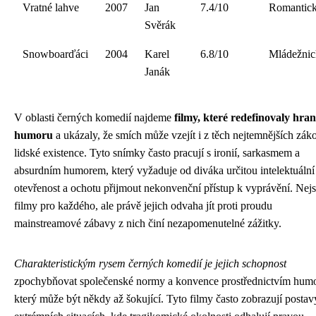
Vratné lahve
2007
Jan
7.4/10
Romantic
Svěrák
Snowboarďáci
2004
Karel
6.8/10
Mládežnic
Janák
V oblasti černých komedií najdeme
filmy, které redefinovaly hran
humoru
a ukázaly, že smích může vzejít i z těch nejtemnějších záko
lidské existence. Tyto snímky často pracují s ironií, sarkasmem a
absurdním humorem, který vyžaduje od diváka určitou intelektuální
otevřenost a ochotu přijmout nekonvenční přístup k vyprávění. Nejs
filmy pro každého, ale právě jejich odvaha jít proti proudu
mainstreamové zábavy z nich činí nezapomenutelné zážitky.
Charakteristickým rysem černých komedií je jejich schopnost
zpochybňovat společenské normy a konvence prostřednictvím hum
který může být někdy až šokující. Tyto filmy často zobrazují postav