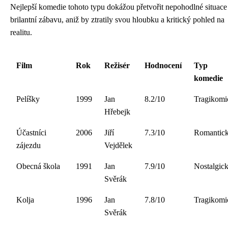
Nejlepší komedie tohoto typu dokážou přetvořit nepohodlné situace
brilantní zábavu, aniž by ztratily svou hloubku a kritický pohled na
realitu.
Film
Rok
Režisér
Hodnocení
Typ
komedie
Pelíšky
1999
Jan
8.2/10
Tragikomi
Hřebejk
Účastníci
2006
Jiří
7.3/10
Romantic
zájezdu
Vejdělek
Obecná škola
1991
Jan
7.9/10
Nostalgic
Svěrák
Kolja
1996
Jan
7.8/10
Tragikomi
Svěrák