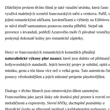
Důležitým prvkem těchto filmů je také
vizuální stránka
, která často
využívá malebných scenérií francouzských měst a venkova. Paříž, s
jejími romantickými uličkami, kavárničkami a výhledy na Eiffelovu
se stává téměř samostatnou postavou mnoha příběhů. Stejně tak
provence s levandulí, pobřeží Azurového moře či půvabné vesničky
poskytují dokonalé kulisy pro romantické zápletky.
Herci ve francouzských romantických komediích přinášejí
naturalistické výkony plné nuancí
, které jsou daleko od přehnan
hollywoodských standardů. Jejich herecký projev je subtilní, opírá s
mimiku, gesta a tón hlasu více než o velká gesta. Tato autenticita čin
postavy věrohodnějšími a jejich milostné peripetie působivějšími.
Dialogy v těchto filmech jsou mistrovským dílem samotným.
Francouzština jako jazyk lásky zde dostává plný prostor k rozvití sv
melodičnosti a expresivity.
Slovní hříčky, duchaplné poznámky a
filozofické úvahy
se přirozeně prolínají s každodenními rozhovory, 