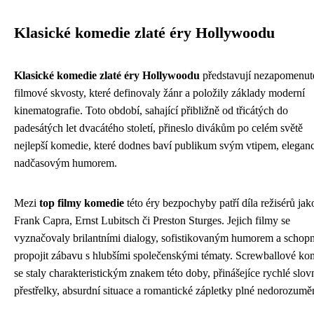
Klasické komedie zlaté éry Hollywoodu
Klasické komedie zlaté éry Hollywoodu
představují nezapomenut
filmové skvosty, které definovaly žánr a položily základy moderní
kinematografie. Toto období, sahající přibližně od třicátých do
padesátých let dvacátého století, přineslo divákům po celém světě
nejlepší komedie, které dodnes baví publikum svým vtipem, eleganc
nadčasovým humorem.
Mezi
top filmy komedie
této éry bezpochyby patří díla režisérů jak
Frank Capra, Ernst Lubitsch či Preston Sturges. Jejich filmy se
vyznačovaly brilantními dialogy, sofistikovaným humorem a schopn
propojit zábavu s hlubšími společenskými tématy. Screwballové ko
se staly charakteristickým znakem této doby, přinášejíce rychlé slov
přestřelky, absurdní situace a romantické zápletky plné nedorozumě