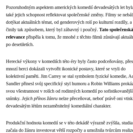
Pozoruhodným aspektem amerických komedií devadesátých let byl
také jejich schopnost reflektovat společenské změny. Filmy se nebá
dotýkat aktuálních témat, od genderových rolí po kulturní rozdíly, a
činily tak způsobem, který byl zábavný i poučný.
Tato společensk
relevance
přispěla k tomu, že mnohé z těchto filmů zůstávají aktuáln
po desetiletích.
Herecké výkony v komediích této éry byly často podceňovány, přes
mnozí herci dokázali vytvořit ikonické postavy, které se vryli do
kolektivní paměti. Jim Carrey se stal symbolem fyzické komedie, 
Sandler přinesl svůj specifický styl humoru a Robin Williams proká
svou všestrannost v rolích od rodinných komedií po sofistikovanější
snímky.
Jejich přínos žánru
nelze přeceňovat, neboť právě oni vtisk
devadesátým létům nezaměnitelný komediální charakter.
Produkční hodnota komedií se v této dekádě výrazně zvýšila, studia
začala do žánru investovat větší rozpočty a umožnila tvůrcům realiz