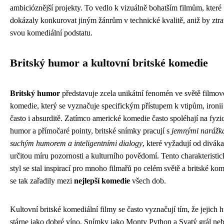
ambicióznější projekty. To vedlo k vizuálně bohatším filmům, které
dokázaly konkurovat jiným žánrům v technické kvalitě, aniž by ztrat
svou komediální podstatu.
Britský humor a kultovní britské komedie
Britský humor
představuje zcela unikátní fenomén ve světě filmov
komedie, který se vyznačuje specifickým přístupem k vtipům, ironii
často i absurditě. Zatímco americké komedie často spoléhají na fyzi
humor a přímočaré pointy, britské snímky pracují s
jemnými narážk
suchým humorem a inteligentními dialogy
, které vyžadují od diváka
určitou míru pozornosti a kulturního povědomí. Tento charakteristi
styl se stal inspirací pro mnoho filmařů po celém světě a britské ko
se tak zařadily mezi
nejlepší komedie
všech dob.
Kultovní britské komediální filmy se často vyznačují tím, že jejich
stárne jako dobré víno. Snímky jako Monty Python a Svatý grál ne