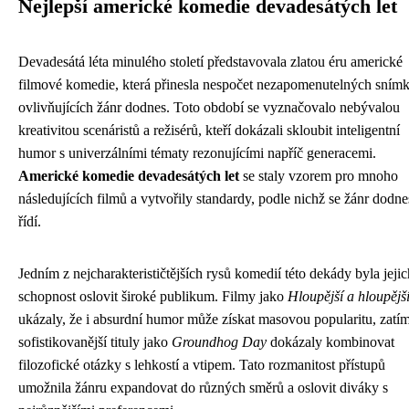
Nejlepší americké komedie devadesátých let
Devadesátá léta minulého století představovala zlatou éru americké
filmové komedie, která přinesla nespočet nezapomenutelných sním
ovlivňujících žánr dodnes. Toto období se vyznačovalo nebývalou
kreativitou scenáristů a režisérů, kteří dokázali skloubit inteligentní
humor s univerzálními tématy rezonujícími napříč generacemi.
Americké komedie devadesátých let
se staly vzorem pro mnoho
následujících filmů a vytvořily standardy, podle nichž se žánr dodne
řídí.
Jedním z nejcharakterističtějších rysů komedií této dekády byla jejic
schopnost oslovit široké publikum. Filmy jako
Hloupější a hloupějš
ukázaly, že i absurdní humor může získat masovou popularitu, zatí
sofistikovanější tituly jako
Groundhog Day
dokázaly kombinovat
filozofické otázky s lehkostí a vtipem. Tato rozmanitost přístupů
umožnila žánru expandovat do různých směrů a oslovit diváky s