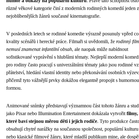
humor a odkazy na populární kulturu
. Právě tato schopnost oslo
různé věkové kategorie činí z moderních rodinných komedií jeden z
nejoblíbenějších žánrů současné kinematografie.
V posledních letech se rodinné komedie výrazně posunuly vpřed co
kvality scénářů i herecké práce. Filmaři si uvědomili, že
rodinný fil
nemusí znamenat infantilní obsah
, ale naopak může nabídnout
sofistikované vyprávění s hlubšími tématy. Nejlepší moderní komed
pro rodiny často pracují s univerzálními tématy jako jsou rodinné vz
přátelství, hledání vlastní identity nebo překonávání osobních výzev
přičemž tyto vážnější prvky dokážou elegantně propojit s humornou
formou.
Animované snímky představují významnou část tohoto žánru a stud
jako Pixar nebo Illumination Entertainment dokázala vytvořit
filmy,
které baví stejnou měrou děti i jejich rodiče
. Tyto produkce čast
obsahují chytré narážky na současnou společnost, populární kulturu
nebo klasické filmové žánry, které mladší publikum mine, ale dospěl