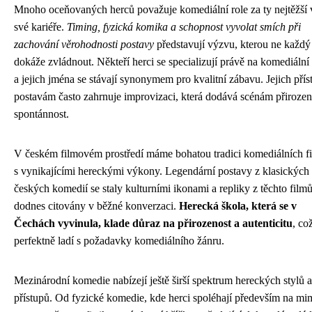
Mnoho oceňovaných herců považuje komediální role za ty nejtěžší 
své kariéře.
Timing, fyzická komika a schopnost vyvolat smích při
zachování věrohodnosti postavy
představují výzvu, kterou ne každý
dokáže zvládnout. Někteří herci se specializují právě na komediální
a jejich jména se stávají synonymem pro kvalitní zábavu. Jejich přís
postavám často zahrnuje improvizaci, která dodává scénám přirozen
spontánnost.
V českém filmovém prostředí máme bohatou tradici komediálních f
s vynikajícími hereckými výkony. Legendární postavy z klasických
českých komedií se staly kulturními ikonami a repliky z těchto filmů
dodnes citovány v běžné konverzaci.
Herecká škola, která se v
Čechách vyvinula, klade důraz na přirozenost a autenticitu
, co
perfektně ladí s požadavky komediálního žánru.
Mezinárodní komedie nabízejí ještě širší spektrum hereckých stylů a
přístupů. Od fyzické komedie, kde herci spoléhají především na mi