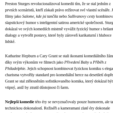
Preston Sturges revolucionalizoval komedii tím, že se stal jedním z
prvních scenáristů, kteří získali právo režírovat své vlastní scénáře. 
filmy jako
Salome, kde jsi tančila
nebo
Sullivanovy cesty
kombinov
slapstickový humor s inteligentní satirou americké společnosti. Stur
dokázal ve svých komediích mistrně vyvážit fyzický humor s brilan
dialogy a vytvořit postavy, které byly zároveň karikaturní i hluboce
lidské.
Katharine Hepburn a Cary Grant se stali ikonami komediálního žán
díky svým výkonům ve filmech jako
Přivedení Baby
a
Příběh z
Philadelphie
. Jejich schopnost kombinovat fyzickou komiku s elega
charisma vytvořily standard pro komediální herce na desetiletí dopř
Grant se stal ztělesněním sofistikovaného komika, který dokázal být
vtipný, aniž by ztratil důstojnost či šarm.
Nejlepší komedie
této éry se nevyznačovaly pouze humorem, ale t
technickou dokonalostí. Režiséři a kameramani zlaté éry dokonale