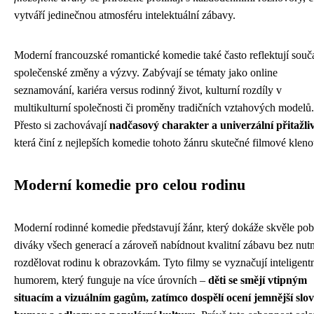
vytváří jedinečnou atmosféru intelektuální zábavy.
Moderní francouzské romantické komedie také často reflektují souč
společenské změny a výzvy. Zabývají se tématy jako online
seznamování, kariéra versus rodinný život, kulturní rozdíly v
multikulturní společnosti či proměny tradičních vztahových modelů.
Přesto si zachovávají
nadčasový charakter a univerzální přitažli
která činí z nejlepších komedie tohoto žánru skutečné filmové kleno
Moderní komedie pro celou rodinu
Moderní rodinné komedie představují žánr, který dokáže skvěle pob
diváky všech generací a zároveň nabídnout kvalitní zábavu bez nutn
rozdělovat rodinu k obrazovkám. Tyto filmy se vyznačují inteligent
humorem, který funguje na více úrovních –
děti se smějí vtipným
situacím a vizuálním gagům, zatímco dospělí ocení jemnější slov