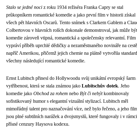
Stalo se jedné noci
z roku 1934 režiséra Franka Capry se stal
průkopníkem romantické komedie a jako první film v historii získal
všech pět hlavních Oscarů. Tento snímek s Clarkem Gablem a Clau
Colbertovou v hlavních rolích dokonale demonstroval, jak může bý
komedie zároveň vtipná, romantická a společensky relevantní. Film
vypráví příběh uprchlé dědičky a nezaměstnaného novináře na cest
napříč Amerikou, přičemž jejich chemie na plátně vytvořila standar
všechny následující romantické komedie.
Ernst Lubitsch přinesl do Hollywoodu svůj unikátní evropský šarm 
vytříbenost, která se stala známou jako
Lubitschův dotek
. Jeho
komedie jako
Obchod za rohem
nebo
Být či nebýt
kombinovaly
sofistikovaný humor s elegantní vizuální stylizací. Lubitsch měl
mimořádný talent pro naznačování více, než bylo řečeno, a jeho fil
jsou plné subtilních narážek a dvojsmyslů, které fungovaly i v rámci
přísné cenzury Haysova kodexu.