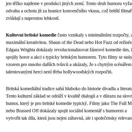
jen těžko najdeme v produkci jiných zemí. Tento druh humoru vyža
odvahu a ochotu jít za hranice konvenčního vkusu, což britští filmař
zvládají s naprostou lehkostí.
Kultovní britské komedie
často vznikaly s minimálními rozpočty, a
maximální kreativitou. Shaun of the Dead nebo Hot Fuzz od režisér
Edgara Wrighta dokázaly revolucionalizovat žánrové komedie tím, 
spojily horor a akci s typicky britským humorem. Tyto filmy se stal
vzorem pro mnoho dalších tvůrců a ukázaly, že s chytrým scénářem
talentovanými herci není třeba hollywoodských rozpočtů.
Britská komediální tradice sahá hluboko do historie divadla a literat
Tento kulturní základ se odráží v kvalitě dialogů a v důrazu na slovn
humor, který je pro britské komedie typický. Filmy jako The Full 
nebo Brassed Off dokázaly spojit sociální komentář s humorem a
vytvořit tak díla, která jsou nejen zábavná, ale i společensky relevan