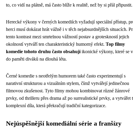
to, co vidí na plátně, má často blíže k realitě, než by si přál připustit.
Herecké výkony v černých komediích vyžadují speciální přístup, pr
herci musí dokázat hrát vážně i v těch nejabsurdnějších situacích. P
tento kontrast mezi smrtelnou vážností postav a groteskností jejich
okolností vytváří ten charakteristický humorný efekt.
Top filmy
komedie tohoto druhu často obsahují
ikonické výkony, které se v
do paměti diváků na dlouhá léta.
Černé komedie s neotřelým humorem také často experimentují s
narativní strukturou a vizuálním stylem, čímž vytvářejí jedinečnou
filmovou zkušenost. Tyto filmy mohou kombinovat různé žánrové
prvky, od thrilleru přes drama až po surrealistické prvky, a vytvářet 
komplexní díla, která překračují tradiční kategorizace.
Nejúspěšnější komediální série a franšízy