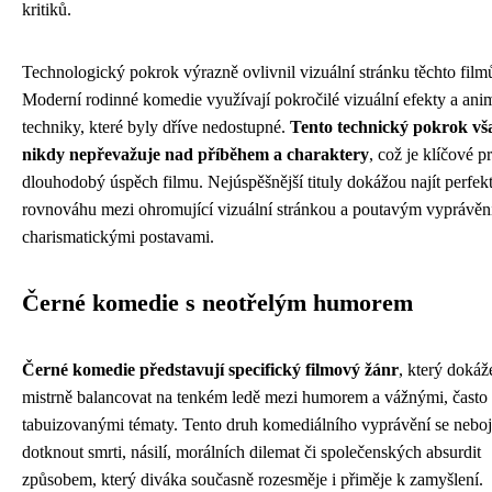
kritiků.
Technologický pokrok výrazně ovlivnil vizuální stránku těchto film
Moderní rodinné komedie využívají pokročilé vizuální efekty a ani
techniky, které byly dříve nedostupné.
Tento technický pokrok vš
nikdy nepřevažuje nad příběhem a charaktery
, což je klíčové p
dlouhodobý úspěch filmu. Nejúspěšnější tituly dokážou najít perfek
rovnováhu mezi ohromující vizuální stránkou a poutavým vyprávěn
charismatickými postavami.
Černé komedie s neotřelým humorem
Černé komedie představují specifický filmový žánr
, který dokáž
mistrně balancovat na tenkém ledě mezi humorem a vážnými, často
tabuizovanými tématy. Tento druh komediálního vyprávění se neboj
dotknout smrti, násilí, morálních dilemat či společenských absurdit
způsobem, který diváka současně rozesměje i přiměje k zamyšlení.