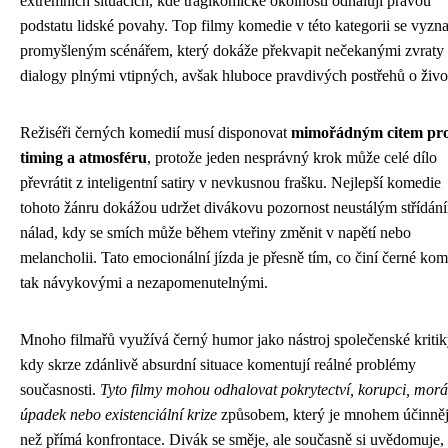
extrémních situacích, kde tragikomické okolnosti odhalují pravou
podstatu lidské povahy. Top filmy komedie v této kategorii se vyzna
promyšleným scénářem, který dokáže překvapit nečekanými zvraty
dialogy plnými vtipných, avšak hluboce pravdivých postřehů o živo
Režiséři černých komedií musí disponovat
mimořádným citem pr
timing a atmosféru
, protože jeden nesprávný krok může celé dílo
převrátit z inteligentní satiry v nevkusnou frašku. Nejlepší komedie
tohoto žánru dokážou udržet divákovu pozornost neustálým střídán
nálad, kdy se smích může během vteřiny změnit v napětí nebo
melancholii. Tato emocionální jízda je přesně tím, co činí černé ko
tak návykovými a nezapomenutelnými.
Mnoho filmařů využívá černý humor jako nástroj společenské kritik
kdy skrze zdánlivě absurdní situace komentují reálné problémy
současnosti.
Tyto filmy mohou odhalovat pokrytectví, korupci, morá
úpadek nebo existenciální krize
způsobem, který je mnohem účinněj
než přímá konfrontace. Divák se směje, ale současně si uvědomuje,