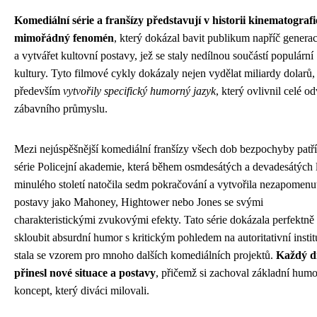
Komediální série a franšízy představují v historii kinematografi
mimořádný fenomén
, který dokázal bavit publikum napříč genera
a vytvářet kultovní postavy, jež se staly nedílnou součástí populární
kultury. Tyto filmové cykly dokázaly nejen vydělat miliardy dolarů,
především
vytvořily specifický humorný jazyk
, který ovlivnil celé od
zábavního průmyslu.
Mezi nejúspěšnější komediální franšízy všech dob bezpochyby patří
série Policejní akademie, která během osmdesátých a devadesátých 
minulého století natočila sedm pokračování a vytvořila nezapomenu
postavy jako Mahoney, Hightower nebo Jones se svými
charakteristickými zvukovými efekty. Tato série dokázala perfektně
skloubit absurdní humor s kritickým pohledem na autoritativní instit
stala se vzorem pro mnoho dalších komediálních projektů.
Každý dí
přinesl nové situace a postavy
, přičemž si zachoval základní hum
koncept, který diváci milovali.