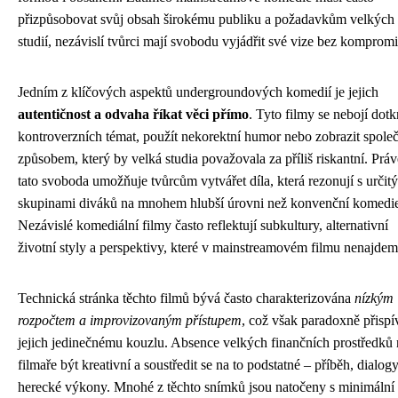
přizpůsobovat svůj obsah širokému publiku a požadavkům velkých
studií, nezávislí tvůrci mají svobodu vyjádřit své vize bez kompromi
Jedním z klíčových aspektů undergroundových komedií je jejich
autentičnost a odvaha říkat věci přímo
. Tyto filmy se nebojí dot
kontroverzních témat, použít nekorektní humor nebo zobrazit spole
způsobem, který by velká studia považovala za příliš riskantní. Práv
tato svoboda umožňuje tvůrcům vytvářet díla, která rezonují s určit
skupinami diváků na mnohem hlubší úrovni než konvenční komedi
Nezávislé komediální filmy často reflektují subkultury, alternativní
životní styly a perspektivy, které v mainstreamovém filmu nenajdem
Technická stránka těchto filmů bývá často charakterizována
nízkým
rozpočtem a improvizovaným přístupem
, což však paradoxně přispí
jejich jedinečnému kouzlu. Absence velkých finančních prostředků 
filmaře být kreativní a soustředit se na to podstatné – příběh, dialogy
herecké výkony. Mnohé z těchto snímků jsou natočeny s minimální