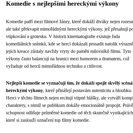
Komedie s nejlepšími hereckými výkony
Komedie patří mezi filmové žánry, které dokáží diváky nejen rozes
ale také překvapit mimořádnými hereckými výkony, jež přesahují p
vtipkování a grotesku. V historii kinematografie existuje řada
komediálních snímků, kde se herci dokázali prosadit natolik výrazně
jejich kreace zůstaly navždy vryty do paměti milovníků filmu. Tyto
výkony často balancují na hranici mezi humorem a dramatem, což
vyžaduje od herců mimořádnou techniku a citlivost.
Nejlepší komedie se vyznačují tím, že dokáží spojit skvělý scéná
hereckými výkony
, které přinášejí postavám autenticitu a hloubku.
Herci v těchto filmech nejen recitují vtipné hlášky, ale vytváří komp
charaktery, s nimiž se publikum dokáže emocionálně propojit. Právě
schopnost odlišuje průměrné komedie od těch skutečně vynikajících
které si zaslouží označení top filmy komedie.