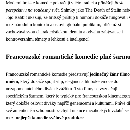
Moderní britské komedie pokračují v této tradici a přinášejí
fresh
perspektivu na současný svět
. Snímky jako The Death of Stalin neb
Jojo Rabbit ukazují, že britský přístup k humoru dokáže fungovat i 
mezinárodním kontextu a oslovit globální publikum, přičemž si
zachovává svou charakteristickou identitu a odvahu zabývat se i
kontroverzními tématy s lehkostí a inteligencí.
Francouzské romantické komedie plné šarm
Francouzské romantické komedie představují
jedinečný žánr film
umění
, který dokáže spojit vtip, eleganci a hluboké emoce do
nezapomenutelného divácké zážitku. Tyto filmy se vyznačují
specifickým šarmem, který je typický pro francouzskou kinematogra
který dokáže oslovit diváky napříč generacemi a kulturami. Právě d
své autenticitě a schopnosti zachytit nuance mezilidských vztahů se 
mezi
nejlepší komedie světové produkce
.