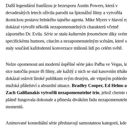
Další legendární franšízou je bezesporu Austin Powers, která v
devadesátých letech oživila parodii na špionážní filmy a vytvořila
ikonickou postavu britského tajného agenta. Mike Myers v hlavní ro
dokázal vytvořit několik nezapomenutelných charakterů včetně
záporného Dr. Evila.
Série se stala kulturním fenoménem
díky své
specifickému humoru, citacím a nezapomenutelným scénám, které s
staly součástí každodenní konverzace milionů lidí po celém světě.
Nelze opomenout ani moderní úspěšné série jako Pařba ve Vegas, k
sice natočila pouze tři filmy, ale každý z nich se stal kasovním trhá
dokázal oslovit široké publikum svým drsným, ale vtipným pohled
mužská přátelství a absurdní situace.
Bradley Cooper, Ed Helms a
Zach Galifianakis vytvořili nezapomenutelné trio
, jehož chemie 
plátně fungovala dokonale a přinesla divákům řadu nezapomenutel
momentů.
Animované komediální série představují samostatnou kategorii, kde