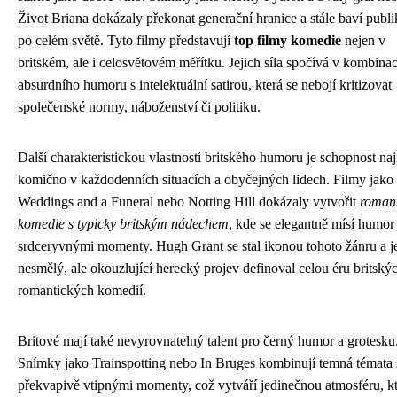
Život Briana dokázaly překonat generační hranice a stále baví publ
po celém světě. Tyto filmy představují
top filmy komedie
nejen v
britském, ale i celosvětovém měřítku. Jejich síla spočívá v kombinac
absurdního humoru s intelektuální satirou, která se nebojí kritizovat
společenské normy, náboženství či politiku.
Další charakteristickou vlastností britského humoru je schopnost naj
komično v každodenních situacích a obyčejných lidech. Filmy jako
Weddings and a Funeral nebo Notting Hill dokázaly vytvořit
romant
komedie s typicky britským nádechem
, kde se elegantně mísí humor
srdceryvnými momenty. Hugh Grant se stal ikonou tohoto žánru a j
nesmělý, ale okouzlující herecký projev definoval celou éru britský
romantických komedií.
Britové mají také nevyrovnatelný talent pro černý humor a grotesku
Snímky jako Trainspotting nebo In Bruges kombinují temná témata 
překvapivě vtipnými momenty, což vytváří jedinečnou atmosféru, k