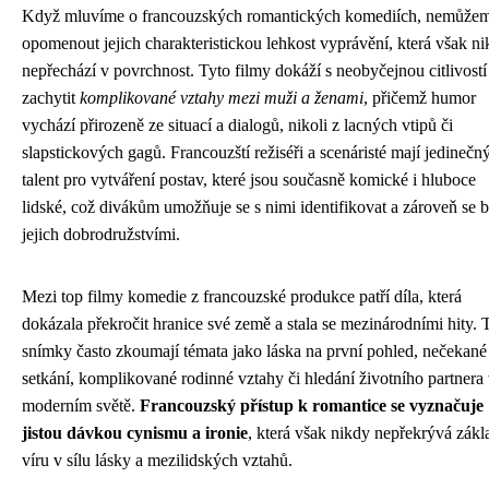
Když mluvíme o francouzských romantických komediích, nemůže
opomenout jejich charakteristickou lehkost vyprávění, která však n
nepřechází v povrchnost. Tyto filmy dokáží s neobyčejnou citlivostí
zachytit
komplikované vztahy mezi muži a ženami
, přičemž humor
vychází přirozeně ze situací a dialogů, nikoli z lacných vtipů či
slapstickových gagů. Francouzští režiséři a scenáristé mají jedinečn
talent pro vytváření postav, které jsou současně komické i hluboce
lidské, což divákům umožňuje se s nimi identifikovat a zároveň se b
jejich dobrodružstvími.
Mezi top filmy komedie z francouzské produkce patří díla, která
dokázala překročit hranice své země a stala se mezinárodními hity. 
snímky často zkoumají témata jako láska na první pohled, nečekané
setkání, komplikované rodinné vztahy či hledání životního partnera
moderním světě.
Francouzský přístup k romantice se vyznačuje
jistou dávkou cynismu a ironie
, která však nikdy nepřekrývá zákl
víru v sílu lásky a mezilidských vztahů.