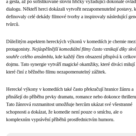
a gesta, až po sofistikované slovní hříčky vyžadující dokonalé ovlád
dialogu. Někteří herci dokázali vytvořit nezapomenutelné postavy, k
definovaly celé dekády filmové tvorby a inspirovaly následující gen
tvůrců.
Důležitým aspektem hereckých výkonů v komediích je chemie mez
protagonisty.
Nejúspěšnější komediální filmy často vznikají díky skv
souhře celého ansámblu
, kde každý člen obsazení přispívá k celk
dojmu. Tato synergie vytváří magické okamžiky, které diváci milují
které činí z běžného filmu nezapomenutelný zážitek.
Herecké výkony v komediích také často překračují hranice žánru a
přinášejí do příběhu prvky dramatu, romance nebo dokonce thrilleru
Tato žánrová rozmanitost umožňuje hercům ukázat své všestranné
schopnosti a dokázat, že komedie není pouze o smíchu, ale o
komplexním vyprávění příběhů prostřednictvím humoru.