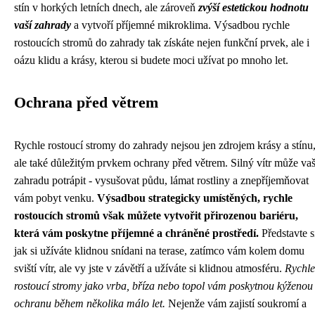
stín v horkých letních dnech, ale zároveň
zvýší estetickou hodnotu
vaší zahrady
a vytvoří příjemné mikroklima. Výsadbou rychle
rostoucích stromů do zahrady tak získáte nejen funkční prvek, ale i
oázu klidu a krásy, kterou si budete moci užívat po mnoho let.
Ochrana před větrem
Rychle rostoucí stromy do zahrady nejsou jen zdrojem krásy a stínu
ale také důležitým prvkem ochrany před větrem. Silný vítr může vaš
zahradu potrápit - vysušovat půdu, lámat rostliny a znepříjemňovat
vám pobyt venku.
Výsadbou strategicky umístěných, rychle
rostoucích stromů však můžete vytvořit přirozenou bariéru,
která vám poskytne příjemné a chráněné prostředí.
Představte s
jak si užíváte klidnou snídani na terase, zatímco vám kolem domu
sviští vítr, ale vy jste v závětří a užíváte si klidnou atmosféru.
Rychle
rostoucí stromy jako vrba, bříza nebo topol vám poskytnou kýženou
ochranu během několika málo let.
Nejenže vám zajistí soukromí a