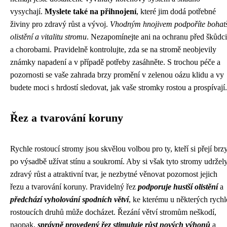
vysychají.
Myslete také na přihnojení
, které jim dodá potřebné
živiny pro zdravý růst a vývoj.
Vhodným hnojivem podpoříte bohatš
olistění a vitalitu stromu
. Nezapomínejte ani na ochranu před škůdci
a chorobami. Pravidelně kontrolujte, zda se na stromě neobjevily
známky napadení a v případě potřeby zasáhněte. S trochou péče a
pozornosti se vaše zahrada brzy promění v zelenou oázu klidu a vy
budete moci s hrdostí sledovat, jak vaše stromky rostou a prospívají.
Řez a tvarování koruny
Rychle rostoucí stromy jsou skvělou volbou pro ty, kteří si přejí brz
po výsadbě užívat stínu a soukromí. Aby si však tyto stromy udržel
zdravý růst a atraktivní tvar, je nezbytné věnovat pozornost jejich
řezu a tvarování koruny. Pravidelný řez
podporuje hustší olistění
a
předchází vyholování spodních větví
, ke kterému u některých rychl
rostoucích druhů může docházet. Řezání větví stromům neškodí,
naopak,
správně provedený řez stimuluje růst nových výhonů
a