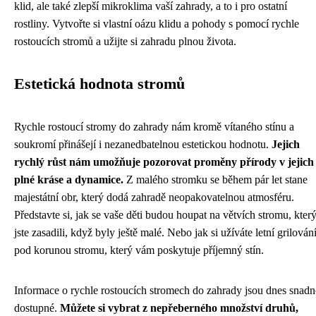
klid, ale také zlepší mikroklima vaší zahrady, a to i pro ostatní
rostliny. Vytvořte si vlastní oázu klidu a pohody s pomocí rychle
rostoucích stromů a užijte si zahradu plnou života.
Estetická hodnota stromů
Rychle rostoucí stromy do zahrady nám kromě vítaného stínu a
soukromí přinášejí i nezanedbatelnou estetickou hodnotu.
Jejich
rychlý růst nám umožňuje pozorovat proměny přírody v jejich
plné kráse a dynamice.
Z malého stromku se během pár let stane
majestátní obr, který dodá zahradě neopakovatelnou atmosféru.
Představte si, jak se vaše děti budou houpat na větvích stromu, kter
jste zasadili, když byly ještě malé. Nebo jak si užíváte letní grilován
pod korunou stromu, který vám poskytuje příjemný stín.
Informace o rychle rostoucích stromech do zahrady jsou dnes snad
dostupné.
Můžete si vybrat z nepřeberného množství druhů,