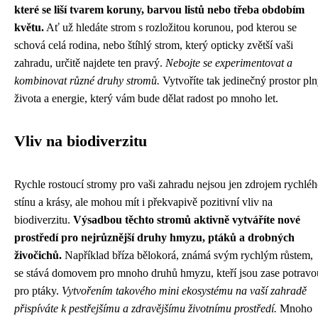
které se liší tvarem koruny, barvou listů nebo třeba obdobím
květu.
Ať už hledáte strom s rozložitou korunou, pod kterou se
schová celá rodina, nebo štíhlý strom, který opticky zvětší vaši
zahradu, určitě najdete ten pravý.
Nebojte se experimentovat a
kombinovat různé druhy stromů.
Vytvoříte tak jedinečný prostor pl
života a energie, který vám bude dělat radost po mnoho let.
Vliv na biodiverzitu
Rychle rostoucí stromy pro vaši zahradu nejsou jen zdrojem rychlé
stínu a krásy, ale mohou mít i překvapivě pozitivní vliv na
biodiverzitu.
Výsadbou těchto stromů aktivně vytváříte nové
prostředí pro nejrůznější druhy hmyzu, ptáků a drobných
živočichů.
Například bříza bělokorá, známá svým rychlým růstem,
se stává domovem pro mnoho druhů hmyzu, kteří jsou zase potravo
pro ptáky.
Vytvořením takového mini ekosystému na vaší zahradě
přispíváte k pestřejšímu a zdravějšímu životnímu prostředí.
Mnoho