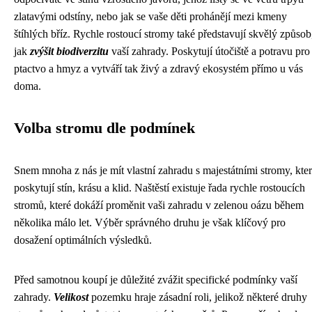
zlatavými odstíny, nebo jak se vaše děti prohánějí mezi kmeny
štíhlých bříz. Rychle rostoucí stromy také představují skvělý způsob
jak
zvýšit biodiverzitu
vaší zahrady. Poskytují útočiště a potravu pro
ptactvo a hmyz a vytváří tak živý a zdravý ekosystém přímo u vás
doma.
Volba stromu dle podmínek
Snem mnoha z nás je mít vlastní zahradu s majestátními stromy, kte
poskytují stín, krásu a klid. Naštěstí existuje řada rychle rostoucích
stromů, které dokáží proměnit vaši zahradu v zelenou oázu během
několika málo let. Výběr správného druhu je však klíčový pro
dosažení optimálních výsledků.
Před samotnou koupí je důležité zvážit specifické podmínky vaší
zahrady.
Velikost
pozemku hraje zásadní roli, jelikož některé druhy