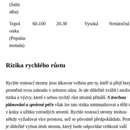
(Salix
alba)
Topol
60-100
20-30
Vysoká
Nenáročná
osika
(Populus
tremula)
Rizika rychlého růstu
Rychle rostoucí stromy jsou lákavou volbou pro ty, kteří si přejí brz
proměnit svou zahradu v zelenou oázu. Je ale důležité zvážit i možn
rizika a výzvy, které s sebou rychlý růst stromů přináší.
S trochou
plánování a správné péče
však lze tato rizika minimalizovat a těšit 
z krásy a užitku vzrostlých stromů. Rychle rostoucí stromy mohou
někdy vyžadovat více prostoru, než se původně předpokládalo. Pro
je důležité vybrat druh stromu, který bude odpovídat velikosti vaší