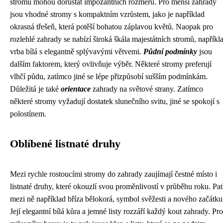
stromů mohou dorůstat impozantních rozměrů. Pro menší zahrady
jsou vhodné stromy s kompaktním vzrůstem, jako je například
okrasná třešeň, která potěší bohatou záplavou květů. Naopak pro
rozlehlé zahrady se nabízí široká škála majestátních stromů, napříkl
vrba bílá s elegantně splývavými větvemi.
Půdní podmínky
jsou
dalším faktorem, který ovlivňuje výběr. Některé stromy preferují
vlhčí půdu, zatímco jiné se lépe přizpůsobí sušším podmínkám.
Důležitá je také
orientace
zahrady na světové strany. Zatímco
některé stromy vyžadují dostatek slunečního svitu, jiné se spokojí s
polostínem.
Oblíbené listnaté druhy
Mezi rychle rostoucími stromy do zahrady zaujímají čestné místo i
listnaté druhy, které okouzlí svou proměnlivostí v průběhu roku. Pat
mezi ně například bříza bělokorá, symbol svěžesti a nového začátku
Její elegantní bílá kůra a jemné listy rozzáří každý kout zahrady. Pro