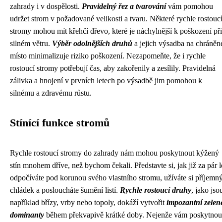
zahrady i v dospělosti.
Pravidelný řez a tvarování
vám pomohou
udržet strom v požadované velikosti a tvaru. Některé rychle rostouc
stromy mohou mít křehčí dřevo, které je náchylnější k poškození při
silném větru.
Výběr odolnějších druhů
a jejich výsadba na chráněn
místo minimalizuje riziko poškození. Nezapomeňte, že i rychle
rostoucí stromy potřebují čas, aby zakořenily a zesílily. Pravidelná
zálivka a hnojení v prvních letech po výsadbě jim pomohou k
silnému a zdravému růstu.
Stínící funkce stromů
Rychle rostoucí stromy do zahrady nám mohou poskytnout kýžený
stín mnohem dříve, než bychom čekali. Představte si, jak již za pár l
odpočíváte pod korunou svého vlastního stromu, užíváte si příjemn
chládek a posloucháte šumění listí.
Rychle rostoucí druhy
, jako jso
například břízy, vrby nebo topoly, dokáží vytvořit
impozantní zelen
dominanty
během překvapivě krátké doby. Nejenže vám poskytnou