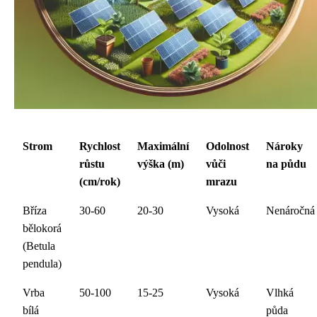
Strom
Rychlost
Maximální
Odolnost
Nároky
růstu
výška (m)
vůči
na půdu
(cm/rok)
mrazu
Bříza
30-60
20-30
Vysoká
Nenáročná
bělokorá
(Betula
pendula)
Vrba
50-100
15-25
Vysoká
Vlhká
bílá
půda