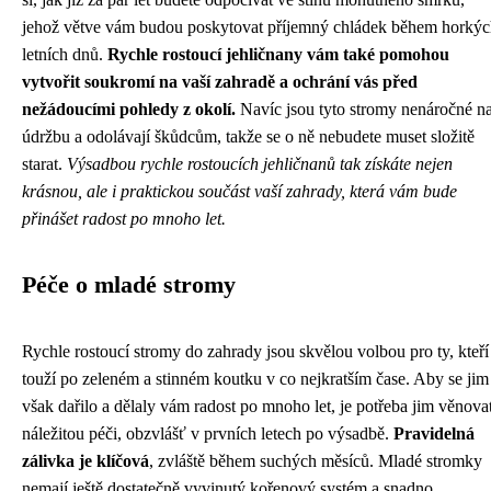
jehož větve vám budou poskytovat příjemný chládek během horký
letních dnů.
Rychle rostoucí jehličnany vám také pomohou
vytvořit soukromí na vaší zahradě a ochrání vás před
nežádoucími pohledy z okolí.
Navíc jsou tyto stromy nenáročné n
údržbu a odolávají škůdcům, takže se o ně nebudete muset složitě
starat.
Výsadbou rychle rostoucích jehličnanů tak získáte nejen
krásnou, ale i praktickou součást vaší zahrady, která vám bude
přinášet radost po mnoho let.
Péče o mladé stromy
Rychle rostoucí stromy do zahrady jsou skvělou volbou pro ty, kteří
touží po zeleném a stinném koutku v co nejkratším čase. Aby se jim
však dařilo a dělaly vám radost po mnoho let, je potřeba jim věnova
náležitou péči, obzvlášť v prvních letech po výsadbě.
Pravidelná
zálivka je klíčová
, zvláště během suchých měsíců. Mladé stromky
nemají ještě dostatečně vyvinutý kořenový systém a snadno