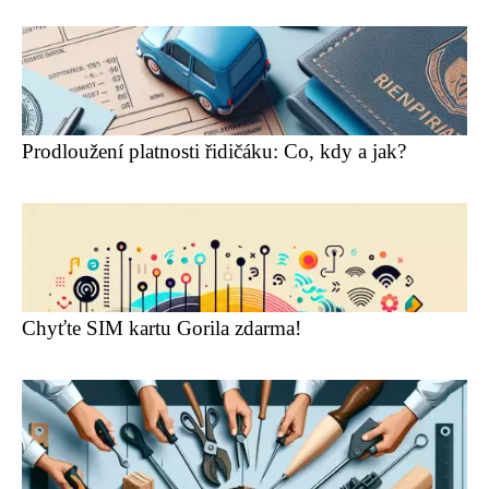
Prodloužení platnosti řidičáku: Co, kdy a jak?
Chyťte SIM kartu Gorila zdarma!