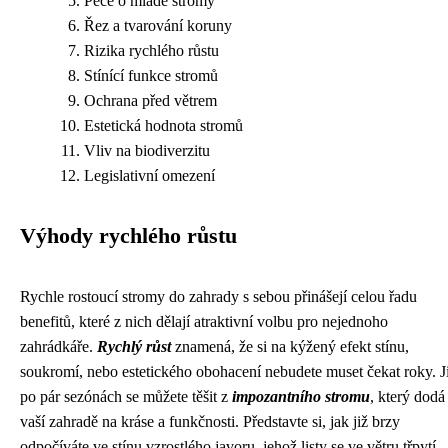
Péče o mladé stromy
Řez a tvarování koruny
Rizika rychlého růstu
Stínící funkce stromů
Ochrana před větrem
Estetická hodnota stromů
Vliv na biodiverzitu
Legislativní omezení
Výhody rychlého růstu
Rychle rostoucí stromy do zahrady s sebou přinášejí celou řadu
benefitů, které z nich dělají atraktivní volbu pro nejednoho
zahrádkáře.
Rychlý růst
znamená, že si na kýžený efekt stínu,
soukromí, nebo estetického obohacení nebudete muset čekat roky. J
po pár sezónách se můžete těšit z
impozantního stromu
, který dodá
vaší zahradě na kráse a funkčnosti. Představte si, jak již brzy
odpočíváte ve stínu vzrostlého javoru, jehož listy se ve větru třpytí