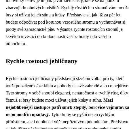
milovníky barev je tu pak javor klen s listy, které se na podzim
zbarvují do ohnivých odstínů. Rychlý růst těchto stromů vám umož
brzy si užívat jejich stínu a krásy. Představte si, jak již za pár let
budete odpočívat pod korunou vzrostlého stromu a vychutnávat si
plody své zahradnické píle. Výsadba rychle rostoucích stromů je
skvělou investicí do budoucnosti vaší zahrady i do vašeho
odpočinku.
Rychle rostoucí jehličnany
Rychle rostoucí jehličnany představují skvělou volbu pro ty, kteří
touží po zelené oáze klidu a pohody na své zahradě a to co nejdříve
Tyto stromy v sobě snoubí eleganci, nenáročnost a rychlý růst, díky
čemuž si brzy budete moci užívat jejich krásy a stínu.
Mezi
nejoblíbenější zástupce patří smrk ztepilý, borovice vejmutovk
nebo modřín opadavý.
Tyto druhy se pyšní nejen rychlým
přírůstkem, ale i odolností vůči nepříznivým podmínkám. Představt
si, jak již za pár let budete odpočívat ve stínu mohutného smrku,