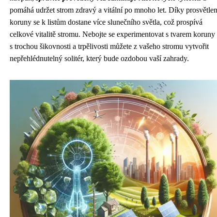
pomáhá udržet strom zdravý a vitální po mnoho let. Díky prosvětlen
koruny se k listům dostane více slunečního světla, což prospívá
celkové vitalitě stromu. Nebojte se experimentovat s tvarem koruny
s trochou šikovnosti a trpělivosti můžete z vašeho stromu vytvořit
nepřehlédnutelný solitér, který bude ozdobou vaší zahrady.