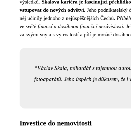
výsledků.
Skalova kariéra je fascinující přehlídk
vstupovat do nových odvětví.
Jeho podnikatelský du
něj učinily jednoho z nejúspěšnějších Čechů.
Příběh
ve světě financí a dosáhnou finanční nezávislosti.
Je
za svými sny a s vytrvalostí a pílí je možné dosáhno
Václav Skala, miliardář s tajemnou aurou
fotoaparátů. Jeho úspěch je důkazem, že i 
Investice do nemovitostí