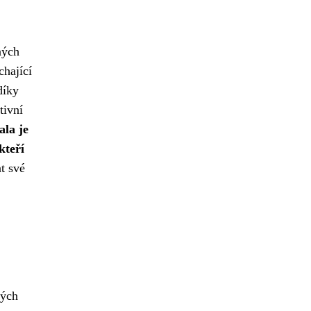
ných
chající
 díky
tivní
ala je
kteří
t své
ných