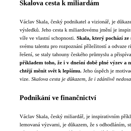
Skalova cesta k miliardám
Václav Skala, český podnikatel a vizionář, je důkaz
výsledků. Jeho cesta k miliardovému jmění je inspi
víře ve vlastní schopnosti.
Skala, který pochází z
svému talentu pro rozpoznání příležitostí a odvaze 
řešení, se staly tahouny českého průmyslu a přispí
příkladem toho, že i v dnešní době plné výzev a n
chtějí měnit svět k lepšímu.
Jeho úspěch je motivací
vize.
Skalova cesta je důkazem, že i zdánlivě nedosaži
Podnikání ve finančnictví
Václav Skala, český miliardář, je inspirativním pří
lemovaná výzvami, je důkazem, že s odhodláním, st