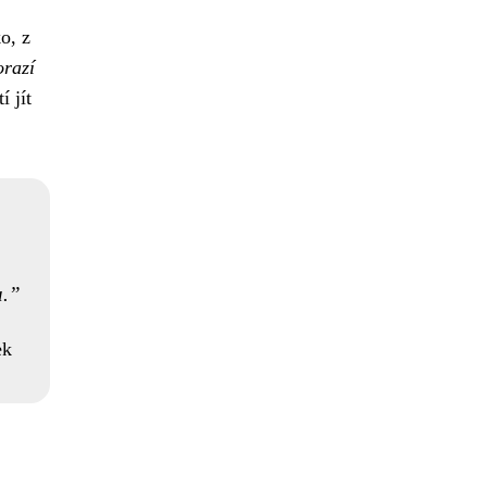
o, z
orazí
 jít
.
ek