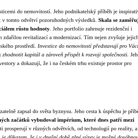
ticemi do nemovitostí. Jeho podnikatelský příběh je inspirati
ut v tomto odvětví pozoruhodných výsledků.
Skala se zaměřu
nciálem růstu hodnoty
. Jeho portfolio zahrnuje rezidenční i
 zdařilou revitalizací a modernizací. Tím nejen zvyšuje jejic
tského prostředí.
Investice do nemovitostí představují pro Vác
 zhodnotit kapitál a zároveň přispět k rozvoji společnosti.
Jeh
nvestory a dokazují, že i na českém trhu existuje prostor pro
zatelně zapsal do světa byznysu. Jeho cesta k úspěchu je pří
ch začátků vybudoval impérium, které dnes patří mezi
i prosperují v různých odvětvích, od technologií po reality, a
 je důkazem, že i v dnešní době plné výzev je možné dosáhno