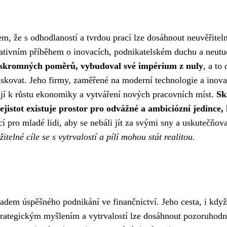
em, že s odhodlaností a tvrdou prací lze dosáhnout neuvěřitel
rativním příběhem o inovacích, podnikatelském duchu a neutu
e skromných poměrů, vybudoval své impérium z nuly
, a to
riskovat. Jeho firmy, zaměřené na moderní technologie a inova
vají k růstu ekonomiky a vytváření nových pracovních míst.
Sk
ejistot existuje prostor pro odvážné a ambiciózní jedince, 
 pro mladé lidi, aby se nebáli jít za svými sny a uskutečňova
telné cíle se s vytrvalostí a pílí mohou stát realitou.
kladem úspěšného podnikání ve finančnictví. Jeho cesta, i když
rategickým myšlením a vytrvalostí lze dosáhnout pozoruhod