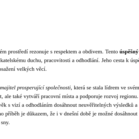
kém prostředí rezonuje s respektem a obdivem. Tento
úspěšný
atelskému duchu, pracovitosti a odhodlání. Jeho cesta k ús
osažení velkých věcí.
majitel prosperující společnosti
, která se stala lídrem ve své
, ale také vytváří pracovní místa a podporuje rozvoj regionu.
věk s vizí a odhodláním dosáhnout neuvěřitelných výsledků a
eho příběh je důkazem, že i v dnešní době je možné dosáhnout
 sny.