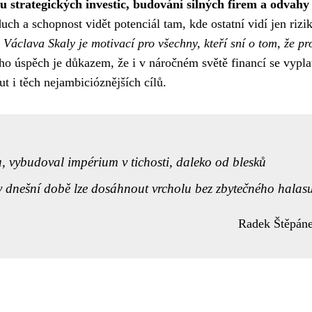
ou strategických investic, budování silných firem a odvahy
ch a schopnost vidět potenciál tam, kde ostatní vidí jen rizik
 Václava Skaly je motivací pro všechny, kteří sní o tom, že pr
ho úspěch je důkazem, že i v náročném světě financí se vyplatí
ut i těch nejambicióznějších cílů.
, vybudoval impérium v tichosti, daleko od blesků
v dnešní době lze dosáhnout vrcholu bez zbytečného halasu
Radek Štěpán