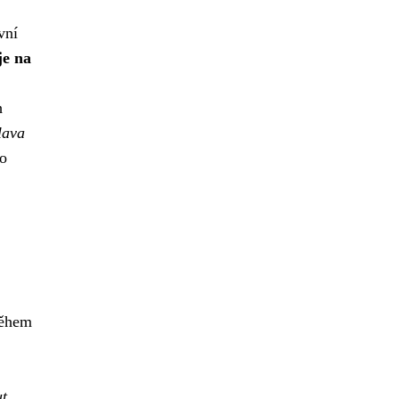
vní
je na
h
lava
o
během
ut