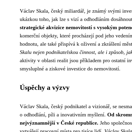
Václav Skala, český miliardář, je známý svými inves
ukázkou toho, jak lze s vizí a odhodláním dosáhno
strategické akvizice nemovitostí s vysokým pote
komerční objekty, které procházejí pod jeho vedením
hodnotu, ale také přispívá k oživení a zkrášlení měs
Skalu nejen podnikatelskou činnost, ale i způsob, jak
aktivity v oblasti realit jsou příkladem pro ostatní i
smysluplné a ziskové investice do nemovitostí.
Úspěchy a výzvy
Václav Skala, český podnikatel a vizionář, se nesma
o odhodlání, píli a inovativním myšlení.
Od skromný
nejvýznamnější v České republice.
Jeho společnost
vytvářejí pracovní místa pro tisíce lidí.
Václav Skala