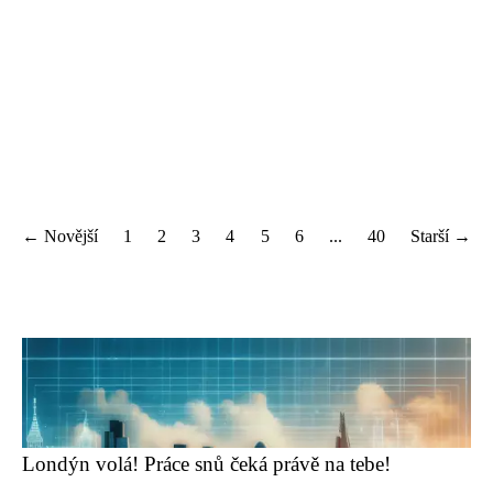
← Novější
1
2
3
4
5
6
...
40
Starší →
Londýn volá! Práce snů čeká právě na tebe!