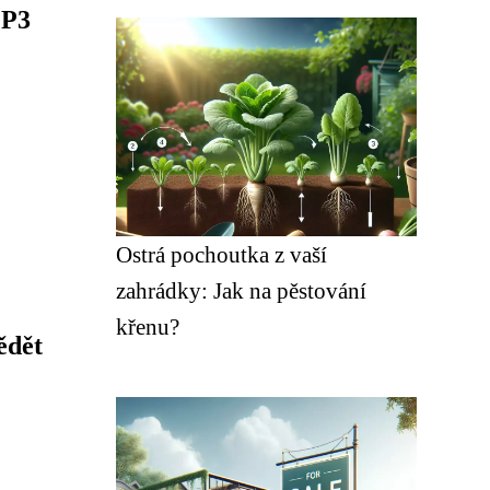
MP3
Ostrá pochoutka z vaší
zahrádky: Jak na pěstování
křenu?
ědět