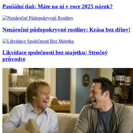
Paušální daň: Máte na ni v roce 2025 nárok?
Nenáročné půdopokryvné rostliny: Krása bez dřiny!
Likvidace společnosti bez majetku: Stručný
průvodce