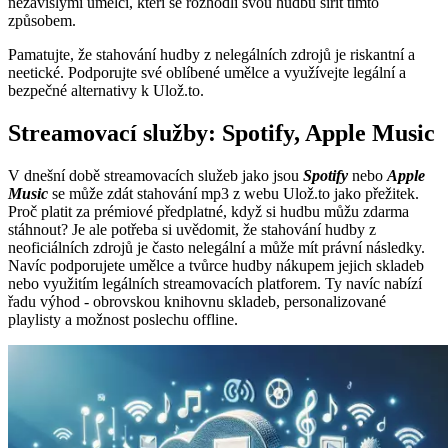
nezávislými umělci, kteří se rozhodli svou hudbu šířit tímto
způsobem.
Pamatujte, že stahování hudby z nelegálních zdrojů je riskantní a
neetické. Podporujte své oblíbené umělce a využívejte legální a
bezpečné alternativy k Ulož.to.
Streamovací služby: Spotify, Apple Music
V dnešní době streamovacích služeb jako jsou
Spotify
nebo
Apple
Music
se může zdát stahování mp3 z webu Ulož.to jako přežitek.
Proč platit za prémiové předplatné, když si hudbu můžu zdarma
stáhnout? Je ale potřeba si uvědomit, že stahování hudby z
neoficiálních zdrojů je často nelegální a může mít právní následky.
Navíc podporujete umělce a tvůrce hudby nákupem jejich skladeb
nebo využitím legálních streamovacích platforem. Ty navíc nabízí
řadu výhod - obrovskou knihovnu skladeb, personalizované
playlisty a možnost poslechu offline.