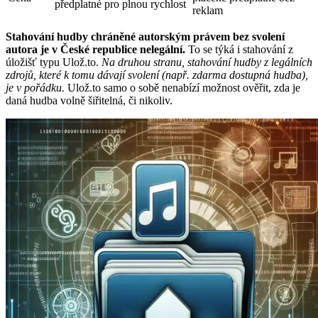
předplatné pro plnou rychlost
reklam
Stahování hudby chráněné autorským právem bez svolení
autora je v České republice nelegální.
To se týká i stahování z
úložišť typu Ulož.to.
Na druhou stranu, stahování hudby z legálních
zdrojů, které k tomu dávají svolení (např. zdarma dostupná hudba),
je v pořádku.
Ulož.to samo o sobě nenabízí možnost ověřit, zda je
daná hudba volně šiřitelná, či nikoliv.