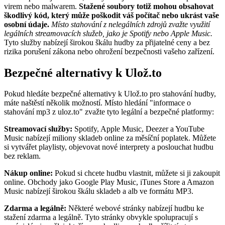
virem nebo malwarem.
Stažené soubory totiž mohou obsahovat
škodlivý kód, který může poškodit váš počítač nebo ukrást vaše
osobní údaje.
Místo stahování z nelegálních zdrojů zvažte využití
legálních streamovacích služeb, jako je Spotify nebo Apple Music.
Tyto služby nabízejí širokou škálu hudby za přijatelné ceny a bez
rizika porušení zákona nebo ohrožení bezpečnosti vašeho zařízení.
Bezpečné alternativy k Ulož.to
Pokud hledáte bezpečné alternativy k Ulož.to pro stahování hudby,
máte naštěstí několik možností. Místo hledání "informace o
stahování mp3 z uloz.to" zvažte tyto legální a bezpečné platformy:
Streamovací služby:
Spotify, Apple Music, Deezer a YouTube
Music nabízejí miliony skladeb online za měsíční poplatek. Můžete
si vytvářet playlisty, objevovat nové interprety a poslouchat hudbu
bez reklam.
Nákup online:
Pokud si chcete hudbu vlastnit, můžete si ji zakoupit
online. Obchody jako Google Play Music, iTunes Store a Amazon
Music nabízejí širokou škálu skladeb a alb ve formátu MP3.
Zdarma a legálně:
Některé webové stránky nabízejí hudbu ke
stažení zdarma a legálně. Tyto stránky obvykle spolupracují s