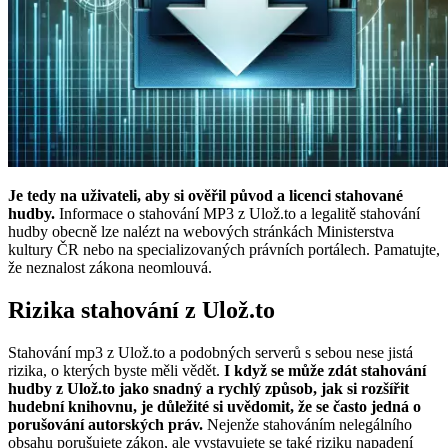
Je tedy na uživateli, aby si ověřil původ a licenci stahované
hudby.
Informace o stahování MP3 z Ulož.to a legalitě stahování
hudby obecně lze nalézt na webových stránkách Ministerstva
kultury ČR nebo na specializovaných právních portálech. Pamatujte,
že neznalost zákona neomlouvá.
Rizika stahování z Ulož.to
Stahování mp3 z Ulož.to a podobných serverů s sebou nese jistá
rizika, o kterých byste měli vědět.
I když se může zdát stahování
hudby z Ulož.to jako snadný a rychlý způsob, jak si rozšířit
hudební knihovnu, je důležité si uvědomit, že se často jedná o
porušování autorských práv.
Nejenže stahováním nelegálního
obsahu porušujete zákon, ale vystavujete se také riziku napadení