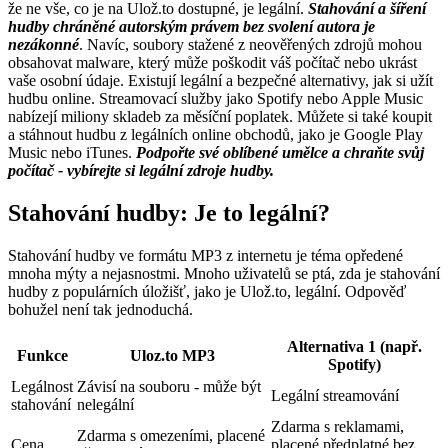
že ne vše, co je na Ulož.to dostupné, je legální.
Stahování a šíření
hudby chráněné autorským právem bez svolení autora je
nezákonné
. Navíc, soubory stažené z neověřených zdrojů mohou
obsahovat malware, který může poškodit váš počítač nebo ukrást
vaše osobní údaje. Existují legální a bezpečné alternativy, jak si užít
hudbu online. Streamovací služby jako Spotify nebo Apple Music
nabízejí miliony skladeb za měsíční poplatek. Můžete si také koupit
a stáhnout hudbu z legálních online obchodů, jako je Google Play
Music nebo iTunes.
Podpořte své oblíbené umělce a chraňte svůj
počítač - vybírejte si legální zdroje hudby.
Stahování hudby: Je to legální?
Stahování hudby ve formátu MP3 z internetu je téma opředené
mnoha mýty a nejasnostmi. Mnoho uživatelů se ptá, zda je stahování
hudby z populárních úložišť, jako je Ulož.to, legální. Odpověď
bohužel není tak jednoduchá.
Alternativa 1 (např.
Funkce
Uloz.to MP3
Spotify)
Legálnost
Závisí na souboru - může být
Legální streamování
stahování
nelegální
Zdarma s reklamami,
Zdarma s omezeními, placené
Cena
placené předplatné bez