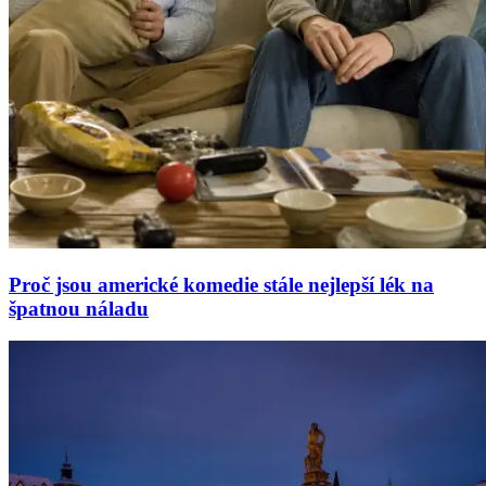
Proč jsou americké komedie stále nejlepší lék na
špatnou náladu