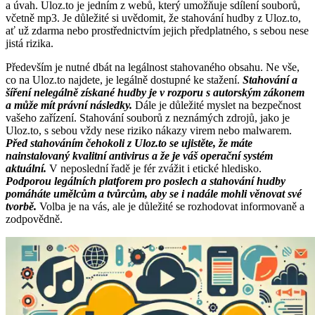
a úvah. Uloz.to je jedním z webů, který umožňuje sdílení souborů,
včetně mp3. Je důležité si uvědomit, že stahování hudby z Uloz.to,
ať už zdarma nebo prostřednictvím jejich předplatného, s sebou nese
jistá rizika.
Především je nutné dbát na legálnost stahovaného obsahu. Ne vše,
co na Uloz.to najdete, je legálně dostupné ke stažení.
Stahování a
šíření nelegálně získané hudby je v rozporu s autorským zákonem
a může mít právní následky.
Dále je důležité myslet na bezpečnost
vašeho zařízení. Stahování souborů z neznámých zdrojů, jako je
Uloz.to, s sebou vždy nese riziko nákazy virem nebo malwarem.
Před stahováním čehokoli z Uloz.to se ujistěte, že máte
nainstalovaný kvalitní antivirus a že je váš operační systém
aktuální.
V neposlední řadě je fér zvážit i etické hledisko.
Podporou legálních platforem pro poslech a stahování hudby
pomáháte umělcům a tvůrcům, aby se i nadále mohli věnovat své
tvorbě.
Volba je na vás, ale je důležité se rozhodovat informovaně a
zodpovědně.