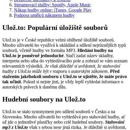
Streamovací služby: Spotify, Apple Music
Nákup hudby online: iTunes, Google Play
Podpora umělců nákupem hudby
Ulož.to: Populární úložiště souborů
Ulož.to je v České republice velmi oblíbené úložiště souborů.
Mnoho uživatelů ho využívá k ukládání a sdílení nejrůznějších typů
souborů, včetně hudby ve formátu MP3.
Hledání hudby na
Ulož.to je poměrně jednoduché
. Stačí zadat název skladby,
interpreta nebo alba do vyhledávacího pole a zobrazí se vám seznam
relevantních výsledků.
Je však důležité si uvědomit, že stahování
hudby z Ulož.to může být v rozporu s autorským zákonem
.
Před
stažením jakéhokoli souboru z Ulož.to se ujistěte, že máte právo
tak učinit
. Pokud si nejste jisti, je vždy lepší vyhledat informace o
autorských právech k danému dílu.
Hudební soubory na Ulož.to
Ulož.to se stalo synonymem pro sdílení souborů v Česku a na
Slovensku. Mnoho uživatelů ho vyhledává pro stahování hudby, ať
už jde o jednotlivé písničky nebo celé hudební soubory.
Stahování
mp3 z Ulož.to
však s sebou nese jistá rizika. Je důležité si uvědomit,