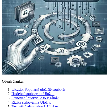
Obsah článku:
Ulož.to: Populární úložiště souborů
Hudební soubory na Ulož.to
Stahování hudby: Je to legální?
Rizika stahování z Ulož.to
Bezpečné alternativy k Ulož.to