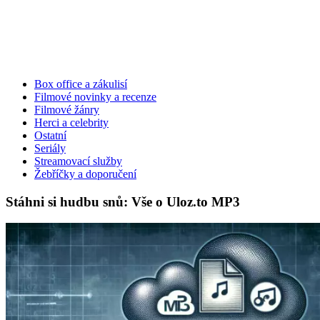
Box office a zákulisí
Filmové novinky a recenze
Filmové žánry
Herci a celebrity
Ostatní
Seriály
Streamovací služby
Žebříčky a doporučení
Stáhni si hudbu snů: Vše o Uloz.to MP3