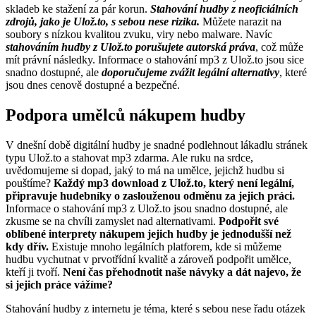
skladeb ke stažení za pár korun.
Stahování hudby z neoficiálních
zdrojů, jako je Ulož.to, s sebou nese rizika.
Můžete narazit na
soubory s nízkou kvalitou zvuku, viry nebo malware. Navíc
stahováním hudby z Ulož.to porušujete autorská práva
, což může
mít právní následky. Informace o stahování mp3 z Ulož.to jsou sice
snadno dostupné, ale
doporučujeme zvážit legální alternativy
, které
jsou dnes cenově dostupné a bezpečné.
Podpora umělců nákupem hudby
V dnešní době digitální hudby je snadné podlehnout lákadlu stránek
typu Ulož.to a stahovat mp3 zdarma. Ale ruku na srdce,
uvědomujeme si dopad, jaký to má na umělce, jejichž hudbu si
pouštíme?
Každý mp3 download z Ulož.to, který není legální,
připravuje hudebníky o zaslouženou odměnu za jejich práci.
Informace o stahování mp3 z Ulož.to jsou snadno dostupné, ale
zkusme se na chvíli zamyslet nad alternativami.
Podpořit své
oblíbené interprety nákupem jejich hudby je jednodušší než
kdy dřív.
Existuje mnoho legálních platforem, kde si můžeme
hudbu vychutnat v prvotřídní kvalitě a zároveň podpořit umělce,
kteří ji tvoří.
Není čas přehodnotit naše návyky a dát najevo, že
si jejich práce vážíme?
Stahování hudby z internetu je téma, které s sebou nese řadu otázek