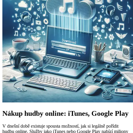
Nákup hudby online: iTunes, Google Play
V dnešní době existuje spousta možností, jak si legálně pořídit
hudbu online. Služby jako iTunes nebo Google Play nabízí miliony