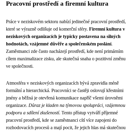
Pracovní prostředí a firemní kultura
Práce v neziskovém sektoru nabízí jedinečné pracovní prostředí,
které se výrazně odlišuje od komerční sféry.
Firemní kultura v
neziskových organizacích je typicky postavena na silných
hodnotách, vzájemné důvěře a společenském poslání
.
Zaměstnanci zde často nacházejí prostředí, kde není primárním
cílem maximalizace zisku, ale skutečná snaha o pozitivní změnu
ve společnosti.
Atmosféra v neziskových organizacích bývá zpravidla méně
formální a hierarchická. Pracovníci se častěji oslovují křestními
jmény a běžná je otevřená komunikace napříč všemi úrovněmi
organizace.
Důraz je kladen na týmovou spolupráci, vzájemnou
podporu a sdílení zkušeností
. Tento přístup vytváří příjemné
pracovní prostředí, kde se zaměstnanci cítí více zapojeni do
rozhodovacích procesů a mají pocit, že jejich hlas má skutečnou