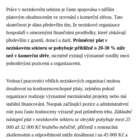
Práce v neziskovém sektoru je často spojována s nižším
platovým ohodnocením ve srovnání s komerční sférou. Tato
skutečnost je dána především tím, že neziskové organizace
hospodaří s omezenými finančními prostředky, které získávají
především z grantů, dotací a darů.
Průměrný plat v
neziskovém sektoru se pohybuje přibližně o 20-30 % níže
než v komerční sféře
, nicméně existují významné rozdíly mezi
jednotlivými pozicemi a organizacemi.
Vedoucí pracovníci větších neziskových organizací mohou
dosahovat na konkurenceschopné platy, zejména pokud
organizace realizuje významné mezinárodní projekty nebo má
stabilní financování. Naopak začínající pozice a administrativní
role jsou často hodnoceny výrazně pod průměrem trhu.
Základní
nástupní plat v neziskovém sektoru se obvykle pohybuje mezi 25
000 až 32 000 Kč hrubého měsíčně
, přičemž s rostoucími
zkušenostmi a odpovědností může dosáhnout i na 45 000 Kč a