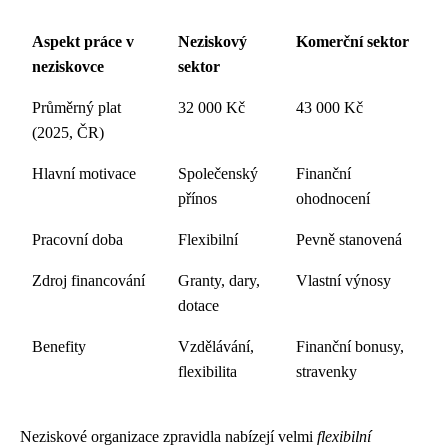
Aspekt práce v
Neziskový
Komerční sektor
neziskovce
sektor
Průměrný plat
32 000 Kč
43 000 Kč
(2025, ČR)
Hlavní motivace
Společenský
Finanční
přínos
ohodnocení
Pracovní doba
Flexibilní
Pevně stanovená
Zdroj financování
Granty, dary,
Vlastní výnosy
dotace
Benefity
Vzdělávání,
Finanční bonusy,
flexibilita
stravenky
Neziskové organizace zpravidla nabízejí velmi
flexibilní