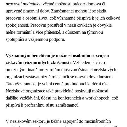
pracovní podmínky
, včetně možnosti práce z domova či
upravené pracovní doby. Zaměstnanci mohou lépe sladit
pracovní a osobní život, což významně přispívá k jejich celkové
spokojenosti. Pracovní prostředí v neziskovkách je obvykle
méně formální a více přátelské, s důrazem na týmovou
spolupráci a vzájemnou podporu.
Významným benefitem je možnost osobního rozvoje a
získávání různorodých zkušeností
. Vzhledem k často
omezeným finančním zdrojům musí zaměstnanci neziskových
organizací zastávat různé role a učit se novým dovednostem.
Tato všestrannost je velmi cenná pro budoucí kariérní růst.
Neziskové organizace také pravidelně poskytují možnosti
dalšího vzdělávání, účasti na konferencích a workshopech, což
přispívá k profesnímu růstu zaměstnanců.
V neziskovém sektoru je běžné zapojení do mezinárodních