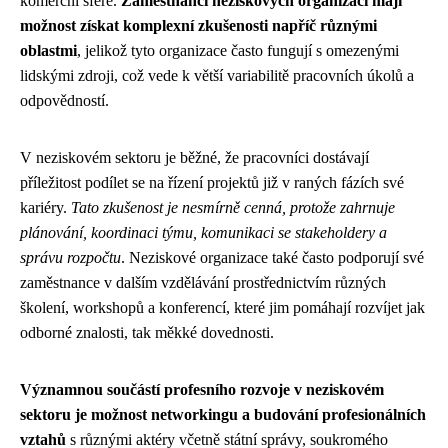
komerční sféře.
Zaměstnanci neziskových organizací mají
možnost získat komplexní zkušenosti napříč různými
oblastmi
, jelikož tyto organizace často fungují s omezenými
lidskými zdroji, což vede k větší variabilitě pracovních úkolů a
odpovědností.
V neziskovém sektoru je běžné, že pracovníci dostávají
příležitost podílet se na řízení projektů již v raných fázích své
kariéry.
Tato zkušenost je nesmírně cenná, protože zahrnuje
plánování, koordinaci týmu, komunikaci se stakeholdery a
správu rozpočtu
. Neziskové organizace také často podporují své
zaměstnance v dalším vzdělávání prostřednictvím různých
školení, workshopů a konferencí, které jim pomáhají rozvíjet jak
odborné znalosti, tak měkké dovednosti.
Významnou součástí profesního rozvoje v neziskovém
sektoru je možnost networkingu a budování profesionálních
vztahů
s různými aktéry včetně státní správy, soukromého