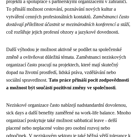
projektů a spolupráce s partnerskými organizacemi v zahraničí.
To přináší možnost cestování, poznávání nových kultur a
vytváření cenných profesionálních kontaktů.
Zaměstnanci často
dostávají příležitost účastnit se mezinárodních konferencí a stáží
,
což rozšiřuje jejich profesní obzory a jazykové dovednosti.
Další výhodou je možnost aktivně se podílet na společenské
změně a ovlivňovat důležitá témata. Zaměstnanci neziskových
organizací často pracují na projektech, které mají skutečný
dopad na životní prostředí, lidská práva, vzdělávání nebo
sociální spravedlnost.
Tato práce přináší pocit zodpovědnosti
a možnost být součástí pozitivní změny ve společnosti
.
Neziskové organizace často nabízejí nadstandardní dovolenou,
sick days a další benefity zaměřené na work-life balance. Mnoho
organizací poskytuje také možnost sabbatical leave - delší
placené nebo neplacené volno pro osobní rozvoj nebo
odpočinek. V neziskovém sektoru je také běžná větší tolerance k