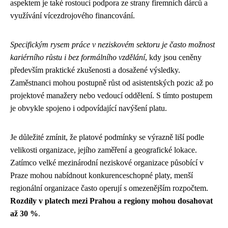
aspektem je také rostoucí podpora ze strany firemních dárců a
využívání vícezdrojového financování.
Specifickým rysem práce v neziskovém sektoru je často možnost
kariérního růstu i bez formálního vzdělání
, kdy jsou ceněny
především praktické zkušenosti a dosažené výsledky.
Zaměstnanci mohou postupně růst od asistentských pozic až po
projektové manažery nebo vedoucí oddělení. S tímto postupem
je obvykle spojeno i odpovídající navýšení platu.
Je důležité zmínit, že platové podmínky se výrazně liší podle
velikosti organizace, jejího zaměření a geografické lokace.
Zatímco velké mezinárodní neziskové organizace působící v
Praze mohou nabídnout konkurenceschopné platy, menší
regionální organizace často operují s omezenějším rozpočtem.
Rozdíly v platech mezi Prahou a regiony mohou dosahovat
až 30 %
.