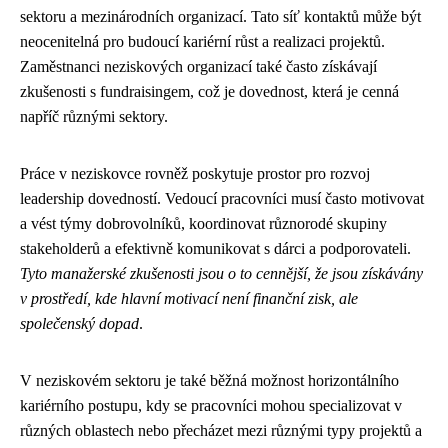
sektoru a mezinárodních organizací. Tato síť kontaktů může být
neocenitelná pro budoucí kariérní růst a realizaci projektů.
Zaměstnanci neziskových organizací také často získávají
zkušenosti s fundraisingem, což je dovednost, která je cenná
napříč různými sektory.
Práce v neziskovce rovněž poskytuje prostor pro rozvoj
leadership dovedností. Vedoucí pracovníci musí často motivovat
a vést týmy dobrovolníků, koordinovat různorodé skupiny
stakeholderů a efektivně komunikovat s dárci a podporovateli.
Tyto manažerské zkušenosti jsou o to cennější, že jsou získávány
v prostředí, kde hlavní motivací není finanční zisk, ale
společenský dopad
.
V neziskovém sektoru je také běžná možnost horizontálního
kariérního postupu, kdy se pracovníci mohou specializovat v
různých oblastech nebo přecházet mezi různými typy projektů a