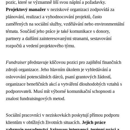
pozic, které se významně liší svou náplní a požadavky.
Projektový manažer
v neziskové organizaci zodpovídá za
plánování, realizaci a vyhodnocování projektů, často
zaměřených na sociální služby, vzdělávání nebo environmentální
témata. Součástí jeho práce je také komunikace s donory,
partnery a dalšími zainteresovanými stranami, sestavování
rozpočtů a vedení projektového týmu.
Fundraiser
představuje klíčovou pozici pro zajištění finančních
zdrojů organizace. Jeho hlavním úkolem je vyhledávání a
oslovování potenciálních dárců, psaní grantových žádostí,
organizace benefičních akcí a vytváření dlouhodobých vztahů s
podporovateli. Musí mít výborné komunikační schopnosti a
znalost fundraisingových metod.
Sociální pracovníci v neziskovkách poskytují přímou podporu
klientům v obtížných životních situacích.
Jejich práce
zahrnuje poradenství, krizovou intervenci, terénní práci a