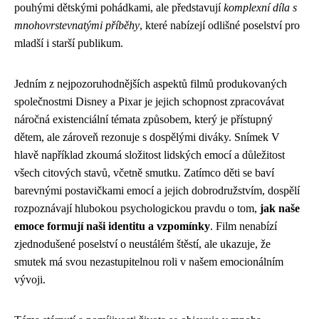
pouhými dětskými pohádkami, ale představují
komplexní díla s
mnohovrstevnatými příběhy
, které nabízejí odlišné poselství pro
mladší i starší publikum.
Jedním z nejpozoruhodnějších aspektů filmů produkovaných
společnostmi Disney a Pixar je jejich schopnost zpracovávat
náročná existenciální témata způsobem, který je přístupný
dětem, ale zároveň rezonuje s dospělými diváky. Snímek V
hlavě například zkoumá složitost lidských emocí a důležitost
všech citových stavů, včetně smutku. Zatímco děti se baví
barevnými postavičkami emocí a jejich dobrodružstvím, dospělí
rozpoznávají hlubokou psychologickou pravdu o tom,
jak naše
emoce formují naši identitu a vzpomínky
. Film nenabízí
zjednodušené poselství o neustálém štěstí, ale ukazuje, že
smutek má svou nezastupitelnou roli v našem emocionálním
vývoji.