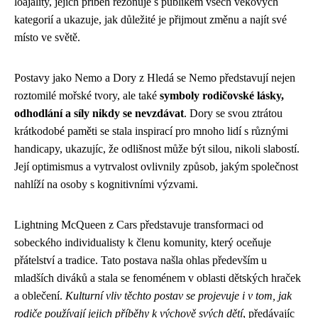
loajality, jejich příběh rezonuje s publikem všech věkových
kategorií a ukazuje, jak důležité je přijmout změnu a najít své
místo ve světě.
Postavy jako Nemo a Dory z Hledá se Nemo představují nejen
roztomilé mořské tvory, ale také
symboly rodičovské lásky,
odhodlání a síly nikdy se nevzdávat
. Dory se svou ztrátou
krátkodobé paměti se stala inspirací pro mnoho lidí s různými
handicapy, ukazujíc, že odlišnost může být silou, nikoli slabostí.
Její optimismus a vytrvalost ovlivnily způsob, jakým společnost
nahlíží na osoby s kognitivními výzvami.
Lightning McQueen z Cars představuje transformaci od
sobeckého individualisty k členu komunity, který oceňuje
přátelství a tradice. Tato postava našla ohlas především u
mladších diváků a stala se fenoménem v oblasti dětských hraček
a oblečení.
Kulturní vliv těchto postav se projevuje i v tom, jak
rodiče používají jejich příběhy k výchově svých dětí
, předávajíc