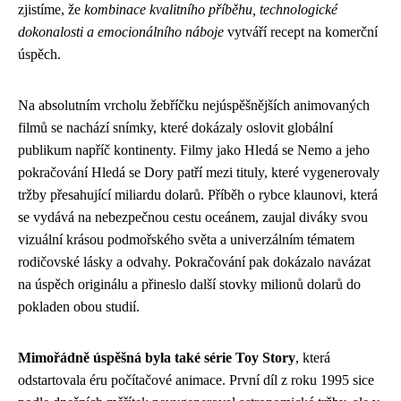
zjistíme, že
kombinace kvalitního příběhu, technologické
dokonalosti a emocionálního náboje
vytváří recept na komerční
úspěch.
Na absolutním vrcholu žebříčku nejúspěšnějších animovaných
filmů se nachází snímky, které dokázaly oslovit globální
publikum napříč kontinenty. Filmy jako Hledá se Nemo a jeho
pokračování Hledá se Dory patří mezi tituly, které vygenerovaly
tržby přesahující miliardu dolarů. Příběh o rybce klaunovi, která
se vydává na nebezpečnou cestu oceánem, zaujal diváky svou
vizuální krásou podmořského světa a univerzálním tématem
rodičovské lásky a odvahy. Pokračování pak dokázalo navázat
na úspěch originálu a přineslo další stovky milionů dolarů do
pokladen obou studií.
Mimořádně úspěšná byla také série Toy Story
, která
odstartovala éru počítačové animace. První díl z roku 1995 sice