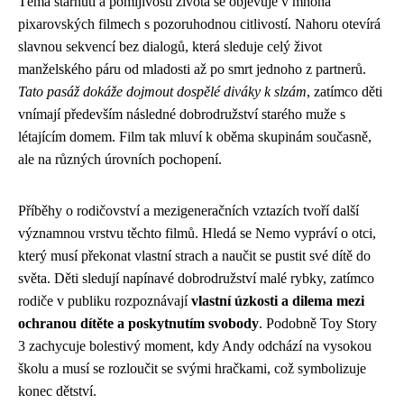
Téma stárnutí a pomíjivosti života se objevuje v mnoha
pixarovských filmech s pozoruhodnou citlivostí. Nahoru otevírá
slavnou sekvencí bez dialogů, která sleduje celý život
manželského páru od mladosti až po smrt jednoho z partnerů.
Tato pasáž dokáže dojmout dospělé diváky k slzám
, zatímco děti
vnímají především následné dobrodružství starého muže s
létajícím domem. Film tak mluví k oběma skupinám současně,
ale na různých úrovních pochopení.
Příběhy o rodičovství a mezigeneračních vztazích tvoří další
významnou vrstvu těchto filmů. Hledá se Nemo vypráví o otci,
který musí překonat vlastní strach a naučit se pustit své dítě do
světa. Děti sledují napínavé dobrodružství malé rybky, zatímco
rodiče v publiku rozpoznávají
vlastní úzkosti a dilema mezi
ochranou dítěte a poskytnutím svobody
. Podobně Toy Story
3 zachycuje bolestivý moment, kdy Andy odchází na vysokou
školu a musí se rozloučit se svými hračkami, což symbolizuje
konec dětství.