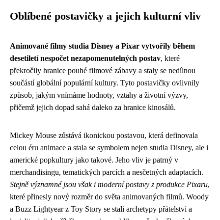
Oblíbené postavičky a jejich kulturní vliv
Animované filmy studia Disney a Pixar vytvořily během
desetiletí nespočet nezapomenutelných postav
, které
překročily hranice pouhé filmové zábavy a staly se nedílnou
součástí globální populární kultury. Tyto postavičky ovlivnily
způsob, jakým vnímáme hodnoty, vztahy a životní výzvy,
přičemž jejich dopad sahá daleko za hranice kinosálů.
Mickey Mouse zůstává ikonickou postavou, která definovala
celou éru animace a stala se symbolem nejen studia Disney, ale i
americké popkultury jako takové. Jeho vliv je patrný v
merchandisingu, tematických parcích a nesčetných adaptacích.
Stejně významné jsou však i moderní postavy z produkce Pixaru
,
které přinesly nový rozměr do světa animovaných filmů. Woody
a Buzz Lightyear z Toy Story se stali archetypy přátelství a