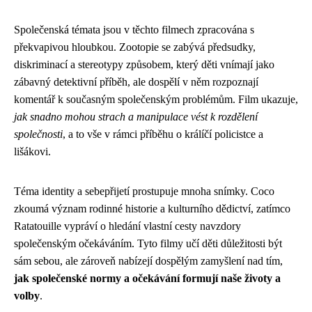
Společenská témata jsou v těchto filmech zpracována s
překvapivou hloubkou. Zootopie se zabývá předsudky,
diskriminací a stereotypy způsobem, který děti vnímají jako
zábavný detektivní příběh, ale dospělí v něm rozpoznají
komentář k současným společenským problémům. Film ukazuje,
jak snadno mohou strach a manipulace vést k rozdělení
společnosti
, a to vše v rámci příběhu o králíčí policistce a
lišákovi.
Téma identity a sebepřijetí prostupuje mnoha snímky. Coco
zkoumá význam rodinné historie a kulturního dědictví, zatímco
Ratatouille vypráví o hledání vlastní cesty navzdory
společenským očekáváním. Tyto filmy učí děti důležitosti být
sám sebou, ale zároveň nabízejí dospělým zamyšlení nad tím,
jak společenské normy a očekávání formují naše životy a
volby
.