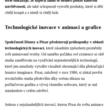
série dokazuje, že úspěch filmu se neměří pouze kinovou
návštěvností
, ale také schopností vytvořit produkty, které si děti
chtějí koupit a s nimiž si chtějí hrát.
Technologické inovace v animaci a grafice
Společnosti Disney a Pixar představují průkopníky v oblasti
technologických inovací
, které zásadním způsobem proměnily
svět animované tvorby. Od samého počátku své existence se obě
studia zaměřovala na využívání nejmodernějších technologií,
které jim umožnily vytvářet vizuálně ohromující díla překračující
hranice imaginace. Pixar, založený v roce 1986, si získal pověst
revolučního studia především díky svému důrazu na
počítačovou grafiku a vývoj vlastního softwaru, který se stal
standardem v celém odvětví.
Jednou z nejzásadnějších inovací, kterou Pixar do světa animace