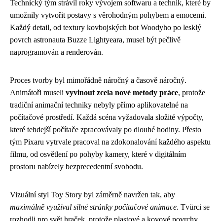
Technický tým strávil roky vývojem softwaru a technik, které by
umožnily vytvořit postavy s věrohodným pohybem a emocemi.
Každý detail, od textury kovbojských bot Woodyho po lesklý
povrch astronauta Buzze Lightyeara, musel být pečlivě
naprogramován a renderován.
Proces tvorby byl mimořádně náročný a časově náročný.
Animátoři museli
vyvinout zcela nové metody práce
, protože
tradiční animační techniky nebyly přímo aplikovatelné na
počítačové prostředí. Každá scéna vyžadovala složité výpočty,
které tehdejší počítače zpracovávaly po dlouhé hodiny. Přesto
tým Pixaru vytrvale pracoval na zdokonalování každého aspektu
filmu, od osvětlení po pohyby kamery, které v digitálním
prostoru nabízely bezprecedentní svobodu.
Vizuální styl Toy Story byl záměrně navržen tak, aby
maximálně využíval silné stránky počítačové animace
. Tvůrci se
rozhodli pro svět hraček, protože plastové a kovové povrchy