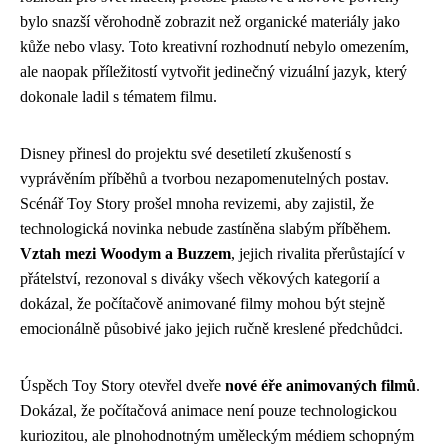
bylo snazší věrohodně zobrazit než organické materiály jako
kůže nebo vlasy. Toto kreativní rozhodnutí nebylo omezením,
ale naopak příležitostí vytvořit jedinečný vizuální jazyk, který
dokonale ladil s tématem filmu.
Disney přinesl do projektu své desetiletí zkušeností s
vyprávěním příběhů a tvorbou nezapomenutelných postav.
Scénář Toy Story prošel mnoha revizemi, aby zajistil, že
technologická novinka nebude zastíněna slabým příběhem.
Vztah mezi Woodym a Buzzem
, jejich rivalita přerůstající v
přátelství, rezonoval s diváky všech věkových kategorií a
dokázal, že počítačově animované filmy mohou být stejně
emocionálně působivé jako jejich ručně kreslené předchůdci.
Úspěch Toy Story otevřel dveře
nové éře animovaných filmů
.
Dokázal, že počítačová animace není pouze technologickou
kuriozitou, ale plnohodnotným uměleckým médiem schopným