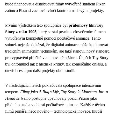
bude financovat a distribuovat filmy vytvořené studiem Pixar,
zatímco Pixar si zachová tvůrčí kontrolu nad svými projekty.
Prvním výsledkem této spolupráce byl
průlomový film Toy
Story z roku 1995
, který se stal prvním celovečerním filmem
vytvořeným kompletně pomocí počítačové animace. Tento
snímek nejenže dokázal, že digitální animace může konkurovat
tradičním animačním technikám, ale také stanovil nový standard
pro vyprávění příběhů v animovaném žánru. Úspěch Toy Story
byl ohromující jak z hlediska kritiky, tak komerčního ohlasu, a
otevřel cestu pro další projekty obou studií.
V následujících letech pokračovala spolupráce intenzivním
tempem.
Filmy jako A Bug's Life, Toy Story 2, Monsters, Inc. a
Hledá se Nemo
postupně upevňovaly pozici Pixaru jako
předního studia v oblasti počítačové animace. Každý z těchto
filmů přinášel něco nového – technologické inovace, hlubší