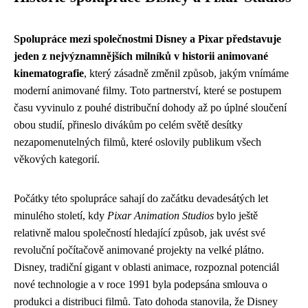
Spolupráce mezi společnostmi Disney a Pixar představuje
jeden z nejvýznamnějších milníků v historii animované
kinematografie
, který zásadně změnil způsob, jakým vnímáme
moderní animované filmy. Toto partnerství, které se postupem
času vyvinulo z pouhé distribuční dohody až po úplné sloučení
obou studií, přineslo divákům po celém světě desítky
nezapomenutelných filmů, které oslovily publikum všech
věkových kategorií.
Počátky této spolupráce sahají do začátku devadesátých let
minulého století, kdy
Pixar Animation Studios
bylo ještě
relativně malou společností hledající způsob, jak uvést své
revoluční počítačově animované projekty na velké plátno.
Disney, tradiční gigant v oblasti animace, rozpoznal potenciál
nové technologie a v roce 1991 byla podepsána smlouva o
produkci a distribuci filmů. Tato dohoda stanovila, že Disney