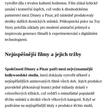
vytvářet díla s trvalou kulturní hodnotou. Film získal kritické
uznání i komerční úspěch, což vedlo k dlouhodobému
partnerství mezi Disney a Pixar, jež následně produkovaly
desítky dalších ikonických snímků. Průkopnická práce na Toy
Story položila základy pro moderní animační průmysl a
inspirovala generace filmařů k experimentování s digitálními
technologiemi.
Nejúspěšnější filmy a jejich tržby
Společnosti Disney a Pixar patří mezi nejvýznamnější
hollywoodské studia
, která dokázala vytvořit některé z
nejúspěšnějších animovaných filmů všech dob. Jejich produkce
pravidelně překonávají hranici jedné miliardy dolarů v
celosvětových tržbách, což svědčí o mimořádné popularitě
těchto snímků u diváků všech věkových kategorií. Když se
podíváme na nejúspěšnější tituly z produkce těchto studií,