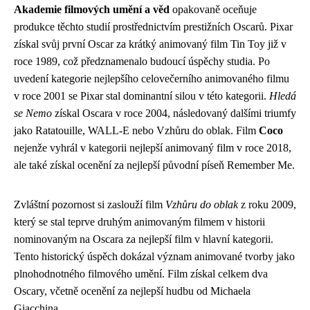
Akademie filmových umění a věd
opakovaně oceňuje
produkce těchto studií prostřednictvím prestižních Oscarů. Pixar
získal svůj první Oscar za krátký animovaný film Tin Toy již v
roce 1989, což předznamenalo budoucí úspěchy studia. Po
uvedení kategorie nejlepšího celovečerního animovaného filmu
v roce 2001 se Pixar stal dominantní silou v této kategorii.
Hledá
se Nemo
získal Oscara v roce 2004, následovaný dalšími triumfy
jako Ratatouille, WALL-E nebo Vzhůru do oblak. Film
Coco
nejenže vyhrál v kategorii nejlepší animovaný film v roce 2018,
ale také získal ocenění za nejlepší původní píseň Remember Me.
Zvláštní pozornost si zaslouží film
Vzhůru do oblak
z roku 2009,
který se stal teprve druhým animovaným filmem v historii
nominovaným na Oscara za nejlepší film v hlavní kategorii.
Tento historický úspěch dokázal význam animované tvorby jako
plnohodnotného filmového umění. Film získal celkem dva
Oscary, včetně ocenění za nejlepší hudbu od Michaela
Giacchina.