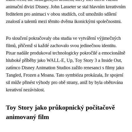
animační divizi Disney. John Lasseter se stal hlavním kreativním
ředitelem pro animaci v obou studiích, což umožnilo sdílení
znalostí a talentů mezi těmito dvěma ikonickými společnostmi.
Po sloučení pokračovaly oba studia ve vytváření výjimečných
filmů, přičemž si každé zachovalo svou jedinečnou identitu.
Pixar nadále produkoval technologicky pokročilé a emocionálně
hluboké příběhy jako WALL-E, Up, Toy Story 3 a Inside Out,
zatímco Disney Animation Studios zažilo renesanci s filmy jako
Tangled, Frozen a Moana. Tato symbióza prokázala, že spojení
sil může přinést výhody pro obě strany, aniž by byla obětována
kreativní nezávislost.
Toy Story jako průkopnický počítačově
animovaný film