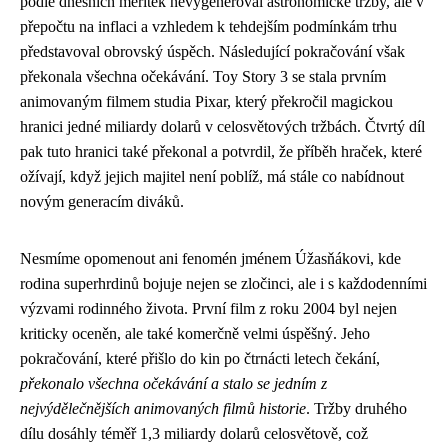
podle dnešních měřítek nevygeneroval astronomické tržby, ale v
přepočtu na inflaci a vzhledem k tehdejším podmínkám trhu
představoval obrovský úspěch. Následující pokračování však
překonala všechna očekávání. Toy Story 3 se stala prvním
animovaným filmem studia Pixar, který překročil magickou
hranici jedné miliardy dolarů v celosvětových tržbách. Čtvrtý díl
pak tuto hranici také překonal a potvrdil, že příběh hraček, které
ožívají, když jejich majitel není poblíž, má stále co nabídnout
novým generacím diváků.
Nesmíme opomenout ani fenomén jménem Úžasňákovi, kde
rodina superhrdinů bojuje nejen se zločinci, ale i s každodenními
výzvami rodinného života. První film z roku 2004 byl nejen
kriticky oceněn, ale také komerčně velmi úspěšný. Jeho
pokračování, které přišlo do kin po čtrnácti letech čekání,
překonalo všechna očekávání a stalo se jedním z
nejvýdělečnějších animovaných filmů historie
. Tržby druhého
dílu dosáhly téměř 1,3 miliardy dolarů celosvětově, což