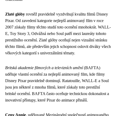
Zlaté glóby
rovněž pravidelně vyzdvihují kvalitu filmů Disney
Pixar. Od zavedení kategorie nejlepší animovaný film v roce
2007 získaly filmy těchto studií toto ocenění mnohokrát. WALL-
E, Toy Story 3, Odvážná nebo Soul patří mezi laureáty tohoto
prestižního ocenění. Zlaté glóby oceňují nejen vizuální stránku
těchto filmů, ale především jejich schopnost oslovit diváky všech
věkových kategorií s univerzálními tématy.
Britská akademie filmových a televizních umění
(BAFTA)
uděluje vlastní ocenění za nejlepší animovaný film, kde filmy
Disney Pixar pravidelně dominují. Ratatouille, WALL-E a Soul
jsou jen některé z mnoha filmů, které získaly toto prestižní
britské ocenění. BAFTA často oceňuje technickou dokonalost a
inovativní přístupy, které Pixar do animace přináší.
Ceny Annie
, udělované Mezinárodní společností animovaného