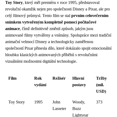
Toy Story
, který měl premiéru v roce 1995, představoval
revoluční okamžik nejen pro společnosti Disney a Pixar, ale pro
celý filmový průmysl. Tento film se stal
prvním celovečerním
snímkem vytvořeným kompletně pomocí počítačové
animace
, čímž definitivně změnil způsob, jakým jsou
animované filmy vytvářeny a vnímány. Spolupráce mezi tradiční
animační velmocí Disney a technologicky zaměřenou
společností Pixar přinesla dílo, které dokázalo spojit emocionální
hloubku klasických animovaných příběhů s revolučními
vizuálními možnostmi digitální technologie.
Film
Rok
Režisér
Hlavní
Tržby
vydání
postavy
(mil.
USD)
Toy Story
1995
John
Woody,
373
Lasseter
Buzz
Lightyear