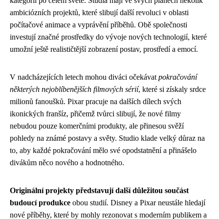
kategorií po celém světě. Studia mají ve svých plánech několik
ambiciózních projektů, které slibují další revoluci v oblasti
počítačové animace a vyprávění příběhů. Obě společnosti
investují značné prostředky do vývoje nových technologií, které
umožní ještě realističtější zobrazení postav, prostředí a emocí.
V nadcházejících letech mohou diváci očekávat
pokračování
některých nejoblíbenějších filmových sérií
, které si získaly srdce
milionů fanoušků. Pixar pracuje na dalších dílech svých
ikonických franšíz, přičemž tvůrci slibují, že nové filmy
nebudou pouze komerčními produkty, ale přinesou svěží
pohledy na známé postavy a světy. Studio klade velký důraz na
to, aby každé pokračování mělo své opodstatnění a přinášelo
divákům něco nového a hodnotného.
Originální projekty představují další důležitou součást
budoucí produkce
obou studií. Disney a Pixar neustále hledají
nové příběhy, které by mohly rezonovat s moderním publikem a