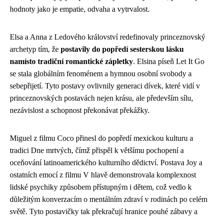
hodnoty jako je empatie, odvaha a vytrvalost.
Elsa a Anna z Ledového království redefinovaly princeznovský
archetyp tím, že
postavily do popředí sesterskou lásku
namísto tradiční romantické zápletky
. Elsina píseň Let It Go
se stala globálním fenoménem a hymnou osobní svobody a
sebepřijetí. Tyto postavy ovlivnily generaci dívek, které vidí v
princeznovských postavách nejen krásu, ale především sílu,
nezávislost a schopnost překonávat překážky.
Miguel z filmu Coco přinesl do popředí mexickou kulturu a
tradici Dne mrtvých, čímž přispěl k většímu pochopení a
oceňování latinoamerického kulturního dědictví. Postava Joy a
ostatních emocí z filmu V hlavě demonstrovala komplexnost
lidské psychiky způsobem přístupným i dětem, což vedlo k
důležitým konverzacím o mentálním zdraví v rodinách po celém
světě. Tyto postavičky tak překračují hranice pouhé zábavy a