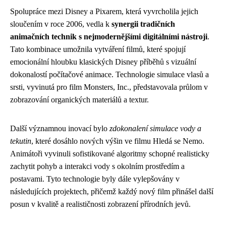
Spolupráce mezi Disney a Pixarem, která vyvrcholila jejich
sloučením v roce 2006, vedla k
synergii tradičních
animačních technik s nejmodernějšími digitálními nástroji
.
Tato kombinace umožnila vytváření filmů, které spojují
emocionální hloubku klasických Disney příběhů s vizuální
dokonalostí počítačové animace. Technologie simulace vlasů a
srsti, vyvinutá pro film Monsters, Inc., představovala průlom v
zobrazování organických materiálů a textur.
Další významnou inovací bylo
zdokonalení simulace vody a
tekutin
, které dosáhlo nových výšin ve filmu Hledá se Nemo.
Animátoři vyvinuli sofistikované algoritmy schopné realisticky
zachytit pohyb a interakci vody s okolním prostředím a
postavami. Tyto technologie byly dále vylepšovány v
následujících projektech, přičemž každý nový film přinášel další
posun v kvalitě a realističnosti zobrazení přírodních jevů.