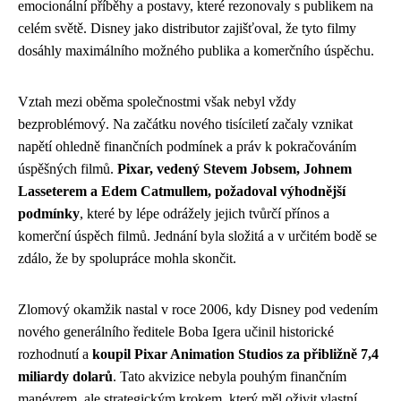
emocionální příběhy a postavy, které rezonovaly s publikem na
celém světě. Disney jako distributor zajišťoval, že tyto filmy
dosáhly maximálního možného publika a komerčního úspěchu.
Vztah mezi oběma společnostmi však nebyl vždy
bezproblémový. Na začátku nového tisíciletí začaly vznikat
napětí ohledně finančních podmínek a práv k pokračováním
úspěšných filmů.
Pixar, vedený Stevem Jobsem, Johnem
Lasseterem a Edem Catmullem, požadoval výhodnější
podmínky
, které by lépe odrážely jejich tvůrčí přínos a
komerční úspěch filmů. Jednání byla složitá a v určitém bodě se
zdálo, že by spolupráce mohla skončit.
Zlomový okamžik nastal v roce 2006, kdy Disney pod vedením
nového generálního ředitele Boba Igera učinil historické
rozhodnutí a
koupil Pixar Animation Studios za přibližně 7,4
miliardy dolarů
. Tato akvizice nebyla pouhým finančním
manévrem, ale strategickým krokem, který měl oživit vlastní