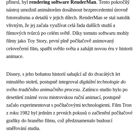
přinesl, byl
rendering software RenderMan
. Tento pokročilý
nástroj umožnil animátorům dosáhnout bezprecedentní úrovně
fotorealismu a detailů v jejich dílech. RenderMan se stal natolik
vlivným, že jej začala využívat celá řada dalších studií a
filmových tvůrců po celém světě. Díky tomuto softwaru mohly
filmy jako Toy Story, první plně počítačově animovaný
celovečerní film, spatřit světlo světa a zahájit novou éru v historii
animace.
Disney, s jeho bohatou historií sahající až do dvacátých let
minulého století, postupně integroval
digitální technologie do
svého tradičního animačního procesu
. Zatímco studio bylo po
desetiletí známé svou mistrovskou ruční animací, postupně
začalo experimentovat s počítačovými technologiemi. Film Tron
z roku 1982 byl jedním z prvních pokusů o začlenění počítačové
grafiky do hraného filmu, což předznamenalo budoucí
směřování studia.