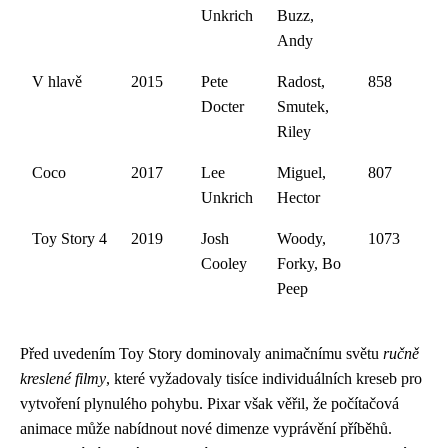
Unkrich
Buzz,
Andy
V hlavě
2015
Pete
Radost,
858
Docter
Smutek,
Riley
Coco
2017
Lee
Miguel,
807
Unkrich
Hector
Toy Story 4
2019
Josh
Woody,
1073
Cooley
Forky, Bo
Peep
Před uvedením Toy Story dominovaly animačnímu světu
ručně
kreslené filmy
, které vyžadovaly tisíce individuálních kreseb pro
vytvoření plynulého pohybu. Pixar však věřil, že počítačová
animace může nabídnout nové dimenze vyprávění příběhů.