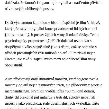
dokázalo, že fanoušci si pamatují originál a s nadšením přivítali
návrat svých oblíbených postav.
Další významnou kapitolou v historii úspěchů je film V hlavě,
který představil originální koncept zobrazení lidských emocí
jako samostatných postav žijících v mysli mladé dívky. Tento
psychologicky propracovaný příběh dokázal rezonovat s
dospělými diváky stejně silně jako s dětmi, což se odrazilo v
tržbách přesahujících 850 milionů dolarů. Film získal nejen
Oscara, ale také si zajistil místo mezi nejoblíbenějšími tituly
obou studií.
Auta představují další lukrativní franšízu, která vygenerovala
miliardy dolarů nejen z kinových tržeb, ale především z prodeje
merchandisingu. První díl vydělal přes 460 milionů dolarů,
druhý díl překonal půl miliardy a třetí díl, ačkoliv nebyl tak
úspěšný jako předchozí, stále dosáhl slušných výsledků.
Tato