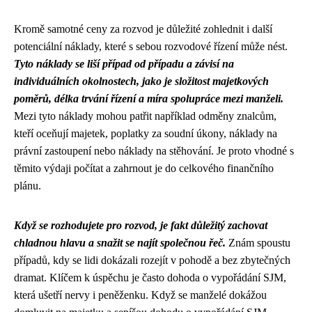
Kromě samotné ceny za rozvod je důležité zohlednit i další
potenciální náklady, které s sebou rozvodové řízení může nést.
Tyto náklady se liší případ od případu a závisí na
individuálních okolnostech, jako je složitost majetkových
poměrů, délka trvání řízení a míra spolupráce mezi manželi.
Mezi tyto náklady mohou patřit například odměny znalcům,
kteří oceňují majetek, poplatky za soudní úkony, náklady na
právní zastoupení nebo náklady na stěhování. Je proto vhodné s
těmito výdaji počítat a zahrnout je do celkového finančního
plánu.
Když se rozhodujete pro rozvod, je fakt důležitý zachovat
chladnou hlavu a snažit se najít společnou řeč.
Znám spoustu
případů, kdy se lidi dokázali rozejít v pohodě a bez zbytečných
dramat. Klíčem k úspěchu je často
dohoda o vypořádání SJM
,
která ušetří nervy i peněženku. Když se manželé dokážou