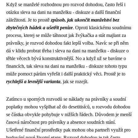
Když se manželé rozhodnou pro rozvod dohodou, často řeší i
otázku
sleva na dani na manželku - diskuze
a další finanční
záležitosti. Je to prostě
způsob, jak ukončit manželství bez
zbytečných hádek a ušetřit peníze
. Oproti klasickému soudnímu
procesu, kterej se může táhnout jak žvýkačka a stát majlant za
právníky, je rozvod dohodou fakt lepší volba. Navíc se při něm
dá v klidu probrat třeba i sleva na dani na manželku - diskuze o
těhle věcech bývá konstruktivnější. No a když už se bavíme o
financích, tak sleva na dani na manželku - diskuze tohoto typu
může pomoct párům vyřešit i další praktický věci. Prostě je to
rychlejší a levnější varianta
, jak se rozejít.
Zatímco u sporných rozvodů se náklady na právníky a soudní
poplatky mohou vyšplhat až do desetitisíců, u rozvodu dohodou
se částka obvykle pohybuje v nižších řádech. Důvodem je menší
časová náročnost pro právníky a absence soudních stání.
Ušetřené finanční prostředky pak mohou oba partneři využít pro
budování nové životní etapy. Rozvod dohodou je tak často