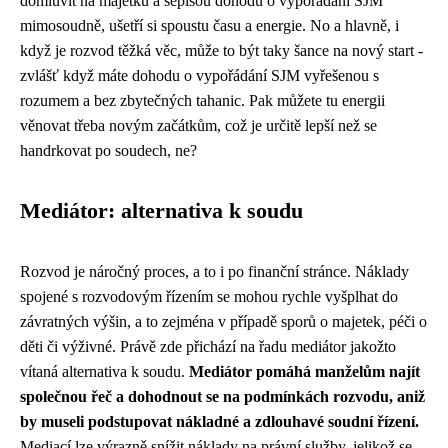
domluvit na majetku a sepíšou dohodu o vypořádání SJM
mimosoudně, ušetří si spoustu času a energie. No a hlavně, i
když je rozvod těžká věc, může to být taky šance na nový start -
zvlášť když máte dohodu o vypořádání SJM vyřešenou s
rozumem a bez zbytečných tahanic. Pak můžete tu energii
věnovat třeba novým začátkům, což je určitě lepší než se
handrkovat po soudech, ne?
Mediátor: alternativa k soudu
Rozvod je náročný proces, a to i po finanční stránce. Náklady
spojené s rozvodovým řízením se mohou rychle vyšplhat do
závratných výšin, a to zejména v případě sporů o majetek, péči o
děti či výživné. Právě zde přichází na řadu mediátor jakožto
vítaná alternativa k soudu.
Mediátor pomáhá manželům najít
společnou řeč a dohodnout se na podmínkách rozvodu, aniž
by museli podstupovat nákladné a zdlouhavé soudní řízení.
Mediací lze výrazně snížit náklady na právní služby, jelikož se