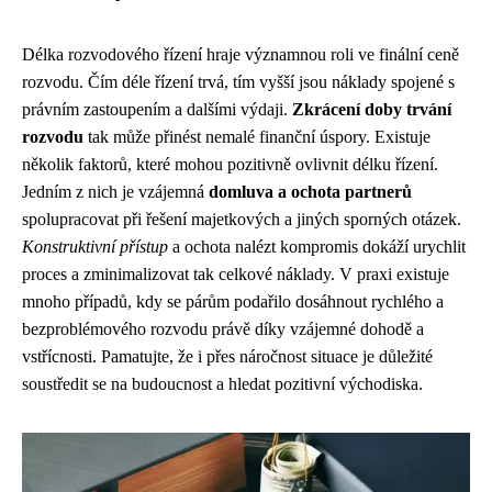
Délka rozvodového řízení hraje významnou roli ve finální ceně
rozvodu. Čím déle řízení trvá, tím vyšší jsou náklady spojené s
právním zastoupením a dalšími výdaji.
Zkrácení doby trvání
rozvodu
tak může přinést nemalé finanční úspory. Existuje
několik faktorů, které mohou pozitivně ovlivnit délku řízení.
Jedním z nich je vzájemná
domluva a ochota partnerů
spolupracovat při řešení majetkových a jiných sporných otázek.
Konstruktivní přístup
a ochota nalézt kompromis dokáží urychlit
proces a zminimalizovat tak celkové náklady. V praxi existuje
mnoho případů, kdy se párům podařilo dosáhnout rychlého a
bezproblémového rozvodu právě díky vzájemné dohodě a
vstřícnosti. Pamatujte, že i přes náročnost situace je důležité
soustředit se na budoucnost a hledat pozitivní východiska.