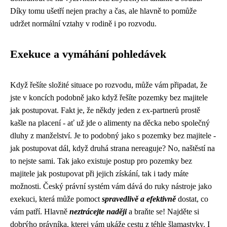
Díky tomu ušetří nejen prachy a čas, ale hlavně to pomůže
udržet normální vztahy v rodině i po rozvodu.
Exekuce a vymáhání pohledávek
Když řešíte složité situace po rozvodu, může vám připadat, že
jste v koncích podobně jako když řešíte
pozemky bez majitele
jak postupovat
. Fakt je, že někdy jeden z ex-partnerů prostě
kašle na placení - ať už jde o alimenty na děcka nebo společný
dluhy z manželství. Je to podobný jako s pozemky bez majitele -
jak postupovat dál, když druhá strana nereaguje? No, naštěstí na
to nejste sami. Tak jako existuje postup pro pozemky bez
majitele jak postupovat při jejich získání, tak i tady máte
možnosti. Český právní systém vám dává do ruky nástroje jako
exekuci, která může pomoct
spravedlivě a efektivně
dostat, co
vám patří. Hlavně
neztrácejte naději
a braňte se! Najděte si
dobrýho právníka, kterej vám ukáže cestu z téhle šlamastyky. I