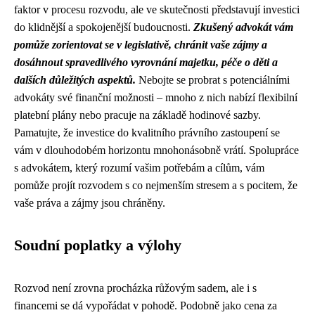
faktor v procesu rozvodu, ale ve skutečnosti představují investici
do klidnější a spokojenější budoucnosti.
Zkušený advokát vám
pomůže zorientovat se v legislativě, chránit vaše zájmy a
dosáhnout spravedlivého vyrovnání majetku, péče o děti a
dalších důležitých aspektů.
Nebojte se probrat s potenciálními
advokáty své finanční možnosti – mnoho z nich nabízí flexibilní
platební plány nebo pracuje na základě hodinové sazby.
Pamatujte, že investice do kvalitního právního zastoupení se
vám v dlouhodobém horizontu mnohonásobně vrátí. Spolupráce
s advokátem, který rozumí vašim potřebám a cílům, vám
pomůže projít rozvodem s co nejmenším stresem a s pocitem, že
vaše práva a zájmy jsou chráněny.
Soudní poplatky a výlohy
Rozvod není zrovna procházka růžovým sadem, ale i s
financemi se dá vypořádat v pohodě. Podobně jako
cena za