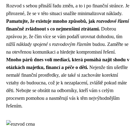
Rozvod s sebou přináší řadu změn, a to i po finanční stránce. Je
přirozené, že se v této situaci snažíte minimalizovat náklady.
Pamatujte, že existuje mnoho způsobů, jak
rozvodové řízení
finančně zvládnout s co nejmenšími ztrátami.
Dobrou
zprávou je, že čím více se vám podaří urovnat dohodou, tím
nižší
náklady spojené s rozvodovým řízením
budou. Zaměřte se
na otevřenou komunikaci a hledejte kompromisní řešení.
Mnoho párů dnes volí mediaci, která pomáhá najít shodu v
otázkách majetku, financí a péče o děti.
Nejenže tím ušetříte
nemalé finanční prostředky, ale také si zachováte korektní
vztahy do budoucna, což je k nezaplacení, zvláště pokud máte
děti. Nebojte se obrátit na odborníky, kteří vám s celým
procesem pomohou a nasměrují vás k těm nejvýhodnějším
řešením.