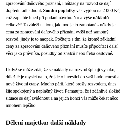
zpracování daňového přiznání
, i náklady na rozvod se dají
dopředu odhadnout.
Soudní poplatky
vás vyjdou na 2 000 Kč,
což zaplatíte hned při podání návrhu. No a
výše nákladů
celkově? To záleží na tom, jak moc je to zamotané - někdy je
cena za zpracování daňového přiznání vyšší než samotný
rozvod, jindy je to naopak. Počítejte s tím, že kromě základní
ceny za zpracování daňového přiznání musíte připočítat i další
věci jako právníka, posudky od znalců nebo třeba cestovné.
I když se může zdát, že se náklady na rozvod šplhají vysoko,
důležité je myslet na to, že jde o investici do vaší budoucnosti a
nové životní etapy. Mnoho párů, které prošly rozvodem, dnes
žije spokojený a naplněný život. Pamatujte, že i zdánlivě složité
situace se dají zvládnout a na jejich konci vás může čekat něco
mnohem lepšího.
Dělení majetku: další náklady