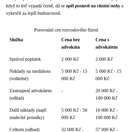
když to teď vypadá černě, dá se
opět postavit na vlastní nohy
a
vykročit za lepší budoucností.
Porovnání cen rozvodového řízení
Služba
Cena bez
Cena s
advokáta
advokátem
Správní poplatek
2 000 Kč
2 000 Kč
Náklady na mediátora
5 000 Kč - 15
5 000 Kč - 15
(volitelné)
000 Kč
000 Kč
Zastoupení advokátem
-
20 000 Kč -
(odhad)
100 000 Kč
Další náklady (např.
5 000 Kč - 50
10 000 Kč -
znalecké posudky)
000 Kč
100 000 Kč
Celkem (odhad)
32 000 Kč -
57 000 Kč -