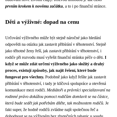
prvním krokem k novému začátku
, a to i po finanční stránce.
Děti a výživné: dopad na cenu
Určování výživného může být stejně náročné jako hledání
odpovědi na otázku
jak zastavit přibírání v těhotenství
. Stejně
jako těhotné ženy řeší, jak zastavit přibírání v těhotenství, i
rodiče při rozvodu musí vyřešit finanční stránku péče o děti.
I
když se může zdát určení výživného jako složitý a drahý
proces, existují způsoby, jak najít řešení, které bude
fungovat pro všechny.
Podobně jako když řešíte jak zastavit
přibírání v těhotenství, i tady je klíčová spolupráce a otevřená
komunikace mezi rodiči.
Mediátoři a právníci specializovaní na
rodinné právo dokážou pomoct rodičům domluvit se na částce,
která bude sedět jak potřebám dítěte, tak možnostem rodičů.
Je
fakt super, že hodně rodičů zvládne najít společnou řeč a
dohodnout se na výživném bez zbytečných tahanic u soudu.