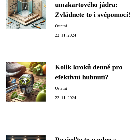
umakartového jádra:
Zvládnete to i svépomocí!
Ostatní
22. 11. 2024
Kolik kroků denně pro
efektivní hubnutí?
Ostatní
22. 11. 2024
Rozjeďte to naplno s