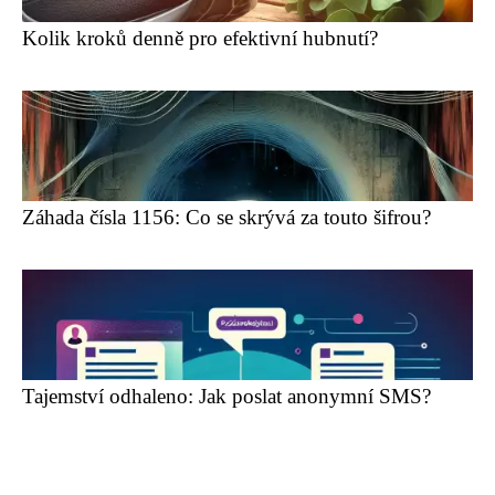
Kolik kroků denně pro efektivní hubnutí?
Záhada čísla 1156: Co se skrývá za touto šifrou?
Tajemství odhaleno: Jak poslat anonymní SMS?